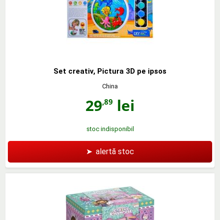
Set creativ, Pictura 3D pe ipsos
China
29
lei
,89
stoc indisponibil
➤
alertă stoc