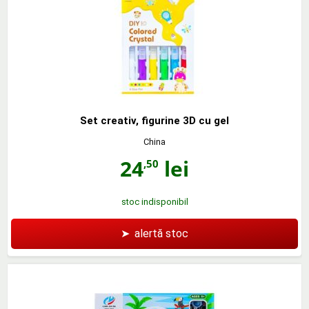
Set creativ, figurine 3D cu gel
China
24
lei
,50
stoc indisponibil
➤
alertă stoc