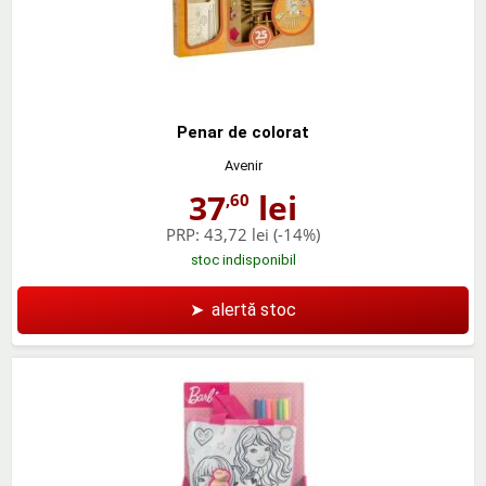
Penar de colorat
Avenir
37
lei
,60
PRP:
43,72 lei
(-14%)
stoc indisponibil
➤
alertă stoc