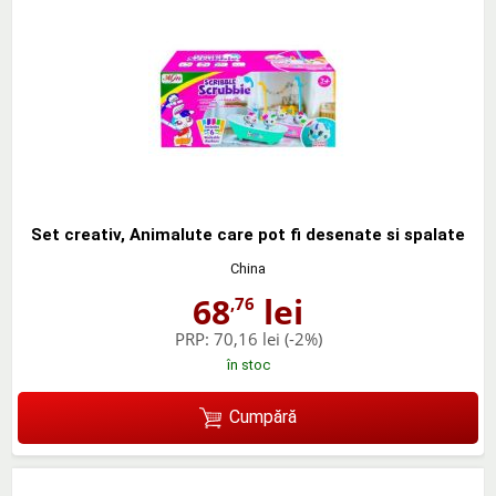
Set creativ, Animalute care pot fi desenate si spalate
China
68
lei
,76
PRP:
70,16 lei
(-2%)
în stoc
Cumpără