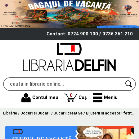
Contact: 0724.900.100 / 0736.361.210
produse
0
Contul meu
Coș
Meniu
Librărie
/
Jocuri si Jucarii
/
Jucarii creative
/
Bijuterii si accesorii fetite
/