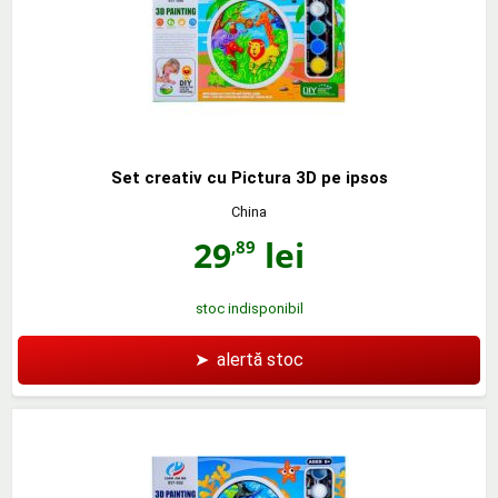
Set creativ cu Pictura 3D pe ipsos
China
29
lei
,89
stoc indisponibil
➤
alertă stoc