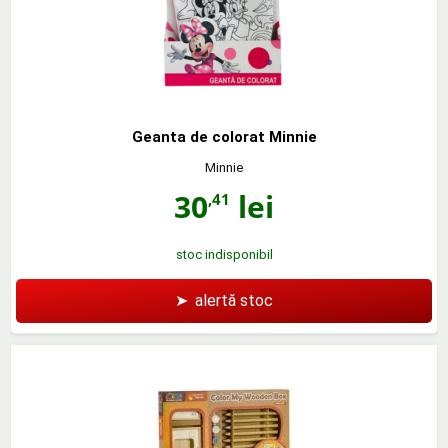
Geanta de colorat Minnie
Minnie
30
lei
,41
stoc indisponibil
➤
alertă stoc