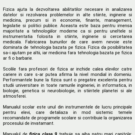
Fizica ajuta la dezvoltarea abilitatilor necesare in analizarea
datelor si rezolvarea problemelor in alte stiinte, inginerie si
medicina, precum si in economie, finante, management,
legislatie si politici publice. Aceasta este baza pentru imensa
majoritate a tehnologiilor moderne ca si pentru uneltele si
instrumentatia folosita in stiinte, inginerie si cercetarea
medicala. Fabricarea bunurilor de care avem nevoie este
dominata de tehnologia bazata pe fizica. Fizica da posibilitatea
sa-i ajutam pe altii, iar medicina fara tehnologia bazata pe fizica
ar fi o barbarie.
Scolile fara profesori de fizica ar inchide calea elevilor catre
cariere in care s-ar putea afirma la nivel mondial in domeniu.
Performantele bune la fizica sunt o pregatire excelenta pentru
studii universitare in toate ramurile ingineriei, in informatica, in
biologie, genetica si neurobiologie, in stiintele planetei si ale
atmosferei.
Manualul scolar este unul din instrumentele de lucru principale
pentru elevi, care detaliaza in mod sistemic temele
recomandate de programele scolare si contribuie la organizarea
procesului de invatamant.
Manualul de
fizica clasa 9
trebuie sa aiba patru mari capitole: