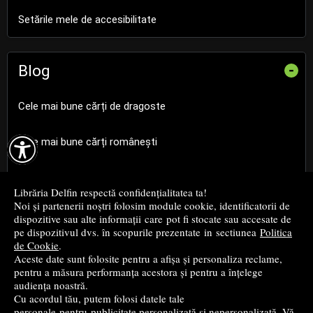
Setările mele de accesibilitate
Blog
-
Cele mai bune cărți de dragoste

Cele mai bune cărți românești
Cele mai bune cărți religioase
Librăria Delfin respectă confidențialitatea ta!
Noi și partenerii noștri folosim module cookie, identificatorii de
Cele mai bune cărți de istorie
dispozitive sau alte informații care pot fi stocate sau accesate de
pe dispozitivul dvs. în scopurile prezentate in sectiunea
Politica
de Cookie
.
Top cărți beletristică
Aceste date sunt folosite pentru a afișa și personaliza reclame,
pentru a măsura performanța acestora și pentru a înțelege
...toate știrile
audiența noastră.
Cu acordul tău, putem folosi datele tale
personale pentru publicitate personalizată și nepersonalizată. Vă