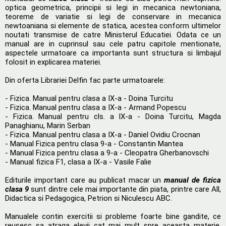
optica geometrica, principii si legi in mecanica newtoniana,
teoreme de variatie si legi de conservare in mecanica
newtoaniana si elemente de statica, acestea conform ultimelor
noutati transmise de catre Ministerul Educatiei. Odata ce un
manual are in cuprinsul sau cele patru capitole mentionate,
aspectele urmatoare ca importanta sunt structura si limbajul
folosit in explicarea materiei.
Din oferta Librariei Delfin fac parte urmatoarele:
- Fizica. Manual pentru clasa a IX-a - Doina Turcitu
- Fizica. Manual pentru clasa a IX-a - Armand Popescu
- Fizica. Manual pentru cls. a IX-a - Doina Turcitu, Magda
Panaghianu, Marin Serban
- Fizica. Manual pentru clasa a IX-a - Daniel Ovidiu Crocnan
- Manual Fizica pentru clasa 9-a - Constantin Mantea
- Manual Fizica pentru clasa a 9-a - Cleopatra Gherbanovschi
- Manual fizica F1, clasa a IX-a - Vasile Falie
Editurile important care au publicat macar un
manual de fizica
clasa 9
sunt dintre cele mai importante din piata, printre care All,
Didactica si Pedagogica, Petrion si Niculescu ABC.
Manualele contin exercitii si probleme foarte bine gandite, ce
reusesc sa atraga elevii cat mai mult spre aceasta materie.