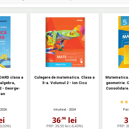
ARD clasa a
Culegere de matematica. Clasa a
Matematica. 
 algebra,
5-a. Volumul 2 - Ion Cicu
geometrie. C
2 - George-
Consolidare.
ban
 2026
Intuitext
- 2024
Par
ei
36
lei
3
,96
-0,03%)
PRP:
39,50 lei
(-6,43%)
PRP:
38