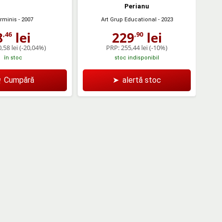
Perianu
rminis
- 2007
Art Grup Educational
- 2023
8
lei
229
lei
,46
,90
,58 lei
(-20,04%)
PRP:
255,44 lei
(-10%)
în stoc
stoc indisponibil
Cumpără
➤
alertă stoc