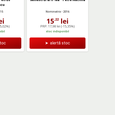
scu
015
Nominatrix
- 2016
ei
15
lei
,22
-5,02%)
PRP:
17,98 lei
(-15,35%)
ibil
stoc indisponibil
stoc
➤
alertă stoc