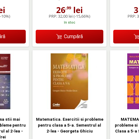
ei
26
lei
3
,99
(-10%)
PRP:
32,00 lei
(-15,66%)
PRP:
3
în stoc
ră
Cumpără
a stii mai
Matematica. Exercitii si probleme
MATEMATI
obleme pentru
pentru clasa a 5-a. Semestrul al
probleme si 
ul al 2-lea -
2-lea - Georgeta Ghiciu
Clasa a 5-a
rei