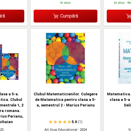
în stoc
în stoc - N
ră
Cumpără
lasa a 5-a.
Clubul Matematicienilor. Culegere
Matematica. 
tica. Clubul
de Matematica pentru clasa a 5-
clasa a 5-a
mestrele 1, 2
a, semestrul 2 - Marius Perianu
Del
ura romana.
rius Perianu,
mihaian
5.0
(1)
025
Art Grup Educational
- 2024
V