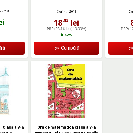
- 2018
Corint
- 2016
Ca
ei
18
lei
,53
PRP:
23,16 lei
(-19,99%)
PRP:
10
în stoc
ră
Cumpără
 Clasa a V-a
Ora de matematica clasa a V-a
Petrus
semestrul al II-lea - Petre Nachila