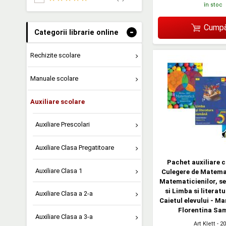
în stoc
Cumpă
-
Categorii librarie online
Rechizite scolare
Manuale scolare
Auxiliare scolare
Auxiliare Prescolari
Auxiliare Clasa Pregatitoare
Pachet auxiliare c
Auxiliare Clasa 1
Culegere de Matema
Matematicienilor, se
si Limba si literat
Auxiliare Clasa a 2-a
Caietul elevului - Ma
Florentina Sa
Auxiliare Clasa a 3-a
Art Klett
- 2