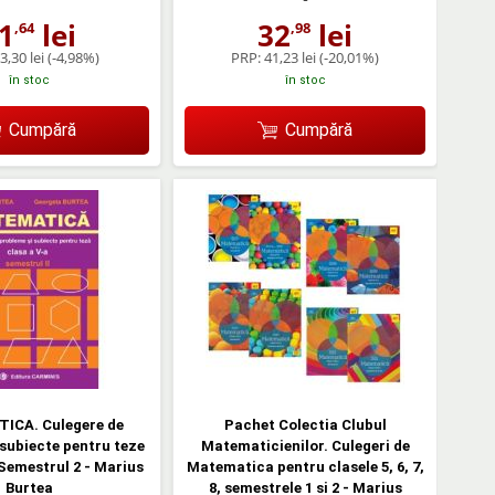
1
lei
32
lei
,64
,98
3,30 lei
(-4,98%)
PRP:
41,23 lei
(-20,01%)
în stoc
în stoc
Cumpără
Cumpără
CA. Culegere de
Pachet Colectia Clubul
subiecte pentru teze
Matematicienilor. Culegeri de
 Semestrul 2 - Marius
Matematica pentru clasele 5, 6, 7,
Burtea
8, semestrele 1 si 2 - Marius