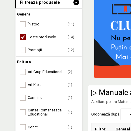
-
Filtrează produsele
General
În stoc
(11)
Toate produsele
(14)
Promoții
(12)
Editura
Art Grup Educational
(2)
Art Klett
(1)
▷ Manuale a
Carminis
(1)
Auxiliare pentru Matema
Cartea Romaneasca
(1)
Ordonează după
Educational
Corint
(1)
Filtre:
General