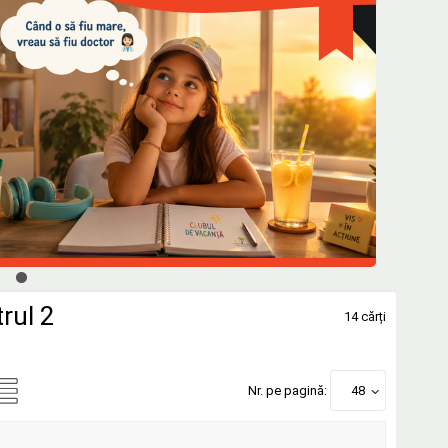
rul 2
14 cărți
Nr. pe pagină:
48