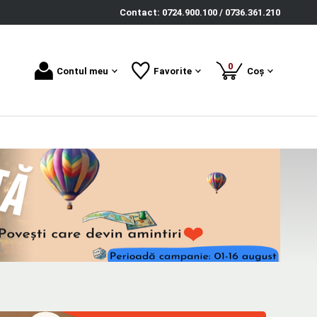
Contact: 0724.900.100 / 0736.361.210
produse
0
Contul meu
Favorite
Coș