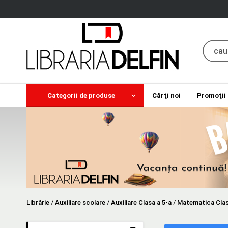
Categorii de produse
Cărţi noi
Promoţii
Librărie
/
Auxiliare scolare
/
Auxiliare Clasa a 5-a
/
Matematica Clas