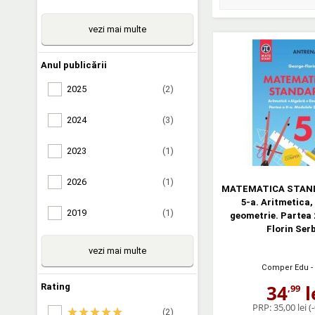
vezi mai multe
Anul publicării
2025
(2)
2024
(3)
2023
(1)
2026
(1)
MATEMATICA STAND
5-a. Aritmetica,
2019
(1)
geometrie. Partea 
Florin Ser
vezi mai multe
Comper Edu
-
34
l
Rating
,99
PRP:
35,00 lei
(
(2)