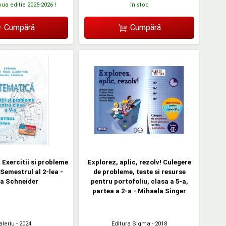
oua editie 2025-2026 !
în stoc
Cumpără
Cumpără
Exercitii si probleme
Explorez, aplic, rezolv! Culegere
 Semestrul al 2-lea -
de probleme, teste si resurse
ia Schneider
pentru portofoliu, clasa a 5-a,
partea a 2-a - Mihaela Singer
aleriu
- 2024
Editura Sigma
- 2018