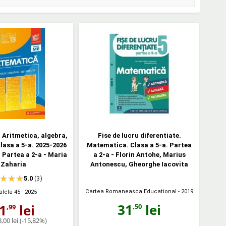
Aritmetica, algebra,
Fise de lucru diferentiate.
lasa a 5-a. 2025-2026
Matematica. Clasa a 5-a. Partea
 Partea a 2-a - Maria
a 2-a - Florin Antohe, Marius
Zaharia
Antonescu, Gheorghe Iacovita
5.0
(3)
Cartea Romaneasca Educational
- 2019
alela 45
- 2025
31
lei
1
lei
,50
,99
,00 lei
(-15,82%)