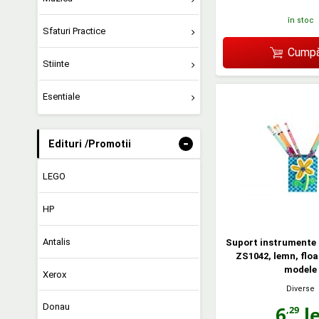
în stoc
Sfaturi Practice
Cumpă
Stiinte
Esentiale
-
Edituri /Promotii
LEGO
HP
Antalis
Suport instrumente 
ZS1042, lemn, floa
modele
Xerox
Diverse
Donau
6
le
,29