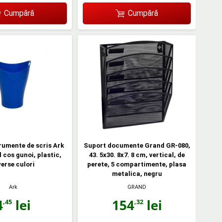
Cumpără
Cumpără
rumente de scris Ark
Suport documente Grand GR-080,
 cos gunoi, plastic,
43. 5x30. 8x7. 8 cm, vertical, de
verse culori
perete, 5 compartimente, plasa
metalica, negru
Ark
GRAND
4
lei
154
lei
,45
,32