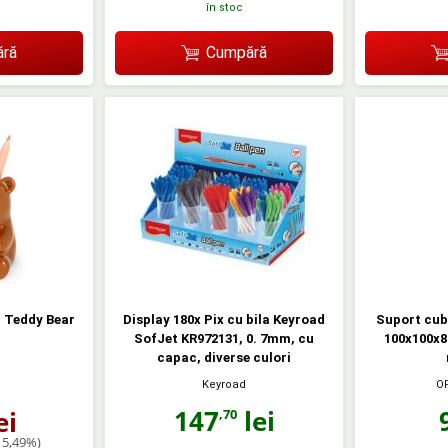
în stoc
ră
Cumpără
u Teddy Bear
Display 180x Pix cu bila Keyroad
Suport cub 
SofJet KR972131, 0. 7mm, cu
100x100x8
capac, diverse culori
Keyroad
O
147
lei
ei
,70
15,49%)