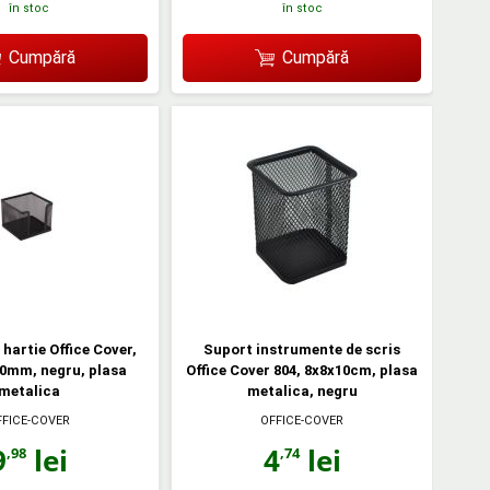
în stoc
în stoc
Cumpără
Cumpără
hartie Office Cover,
Suport instrumente de scris
0mm, negru, plasa
Office Cover 804, 8x8x10cm, plasa
metalica
metalica, negru
FFICE-COVER
OFFICE-COVER
9
lei
4
lei
,98
,74