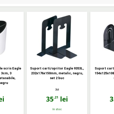
e scris Eagle
Suport carti/opritor Eagle 9353L,
Suport cart
. 3cm, 3
232x176x150mm, metalic, negru,
154x125x108
tasabile,
set 2 buc
negru
3M
ei
35
lei
3
,21
în stoc