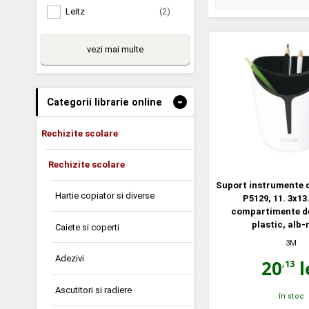
Leitz
(2)
vezi mai multe
-
Categorii librarie online
Rechizite scolare
Rechizite scolare
Suport instrumente d
Hartie copiator si diverse
P5129, 11. 3x13
compartimente de
plastic, alb-
Caiete si coperti
3M
Adezivi
20
l
,13
Ascutitori si radiere
în stoc