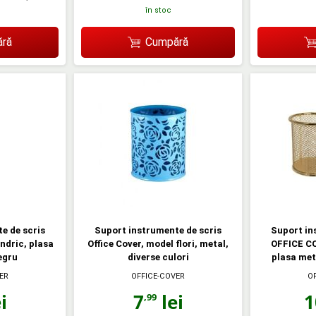
în stoc
ră
Cumpără
e de scris
Suport instrumente de scris
Suport in
indric, plasa
Office Cover, model flori, metal,
OFFICE CO
egru
diverse culori
plasa met
ER
OFFICE-COVER
O
i
7
lei
1
,99