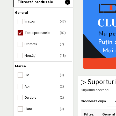
-
Filtrează produsele
General
În stoc
(47)
Toate produsele
(82)
Promoții
(7)
Noutăți
(18)
Marca
3M
(3)
▷ Suporturi
Apli
(2)
Suporturi accesorii
Durable
(2)
Ordonează după
Flaro
(3)
Filtre:
General