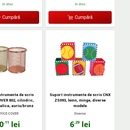
în stoc
în stoc
Cumpără
Cumpără
strumente de scris
Suport instrumente de scris CNX
VER 802, cilindric,
ZS093, lemn, minge, diverse
alica, auriu/bronz
modele
FFICE-COVER
Diverse
0
lei
6
lei
,11
,29