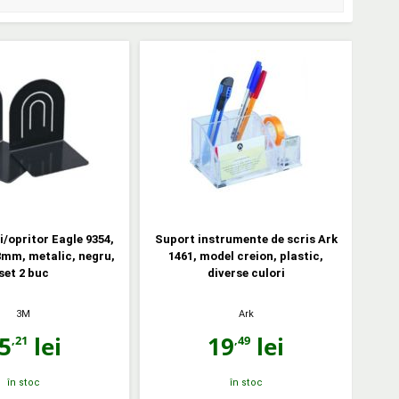
i/opritor Eagle 9354,
Suport instrumente de scris Ark
mm, metalic, negru,
1461, model creion, plastic,
set 2 buc
diverse culori
3M
Ark
5
lei
19
lei
,21
,49
în stoc
în stoc