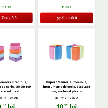
în stoc
în stoc
Cumpără
Cumpără
emoris-Precious,
Suport Memoris-Precious,
 de scris, 75x75x100
instrumente de scris, 80x80x85
terial plastic
mm, material plastic
oris Precious
Memoris Precious
9
lei
10
lei
,27
,91