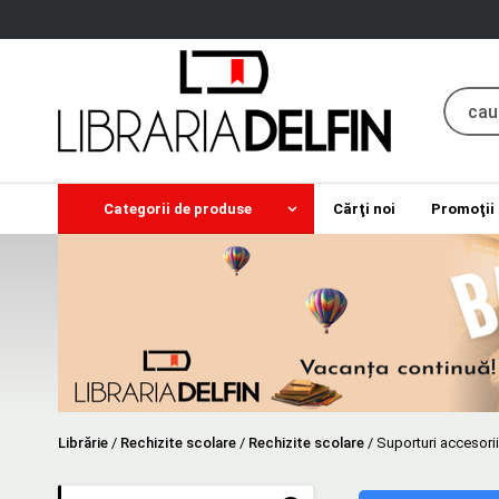
Categorii de produse
Cărţi noi
Promoţii
Librărie
/
Rechizite scolare
/
Rechizite scolare
/
Suporturi accesorii