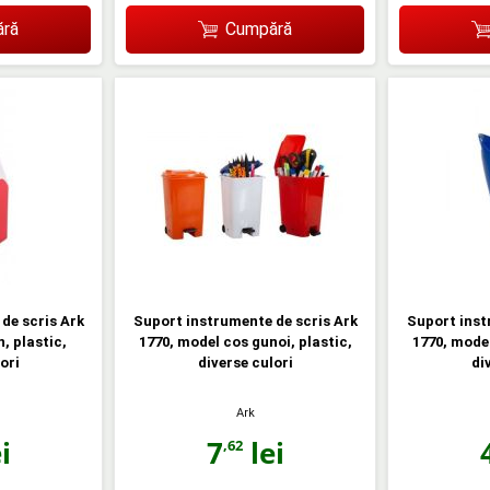
ră
Cumpără
de scris Ark
Suport instrumente de scris Ark
Suport inst
, plastic,
1770, model cos gunoi, plastic,
1770, model
ori
diverse culori
di
Ark
i
7
lei
,62