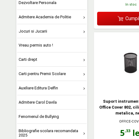
Dezvoltare Personala
în stoc
Admitere Academia de Politie
Cumpă
Jocuri si Jucarii
Vreau permis auto !
Carti drept
Carti pentru Premii Scolare
Auxiliare Editura Delfin
Suport instrument
Admitere Carol Davila
Office Cover 802, cil
metalica, n
Fenomenul de Bullying
OFFICE-COV
5
le
,33
Bibliografie scolara recomandata
2025