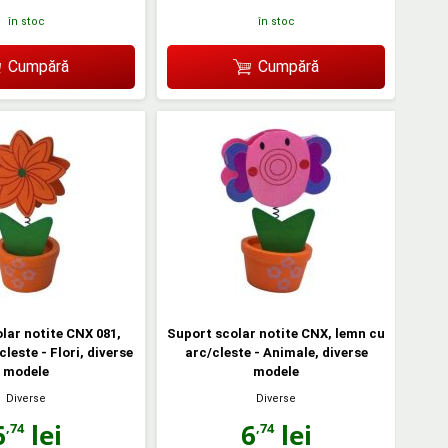
în stoc
în stoc
Cumpără
Cumpără
lar notite CNX 081,
Suport scolar notite CNX, lemn cu
leste - Flori, diverse
arc/cleste - Animale, diverse
modele
modele
Diverse
Diverse
6
lei
6
lei
,74
,74