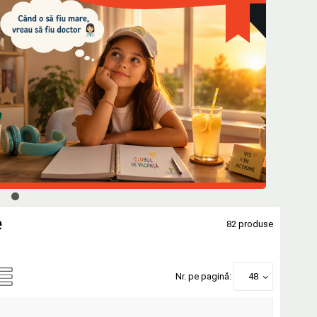
e
82 produse
Nr. pe pagină:
48