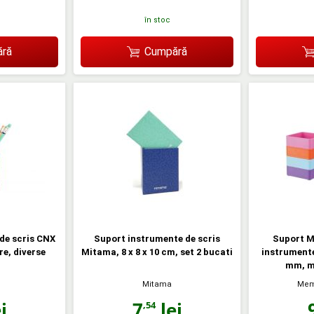
în stoc
ră
Cumpără
de scris CNX
Suport instrumente de scris
Suport M
re, diverse
Mitama, 8 x 8 x 10 cm, set 2 bucati
instrumente
mm, ma
Mitama
Mem
i
7
lei
,54