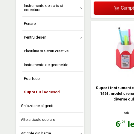
Instrumente de scris si
Cumpă
corectura
Penare
Pentru desen
Plastilina si Seturi creative
Instrumente de geometrie
Foarfece
Suport instrumente 
Suporturi accesorii
1461, model creion
diverse cul
Ghiozdane si genti
Ark
Alte articole scolare
6
le
,21
Articole din hartie