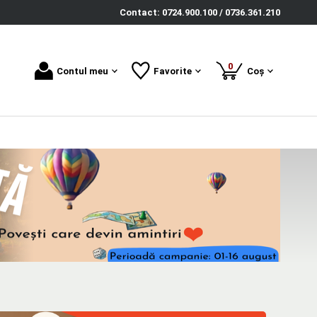
Contact: 0724.900.100 / 0736.361.210
produse
0
Contul meu
Favorite
Coș