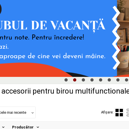
 accesorii pentru birou multifunctional
Afișare:
cele mai recente
Producător