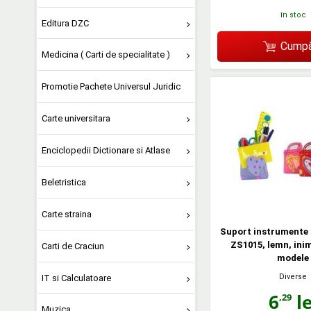
în stoc
Editura DZC
Cumpă
Medicina ( Carti de specialitate )
Promotie Pachete Universul Juridic
Carte universitara
Enciclopedii Dictionare si Atlase
Beletristica
Carte straina
Suport instrumente 
ZS1015, lemn, inim
Carti de Craciun
modele
Diverse
IT si Calculatoare
6
le
,29
Muzica