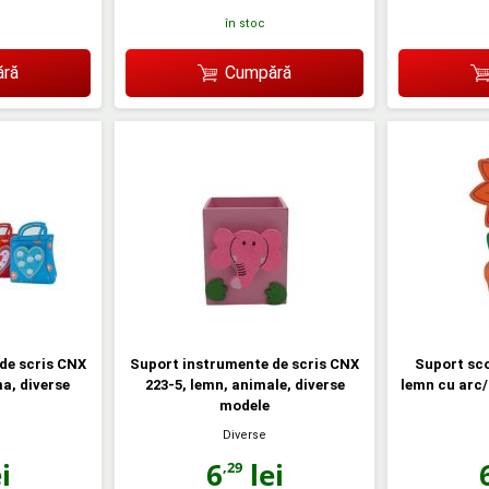
în stoc
ră
Cumpără
de scris CNX
Suport instrumente de scris CNX
Suport sco
a, diverse
223-5, lemn, animale, diverse
lemn cu arc/c
modele
Diverse
i
6
lei
,29