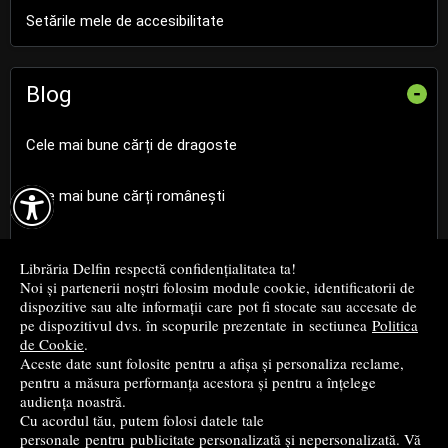
Setările mele de accesibilitate
Blog
-
Cele mai bune cărți de dragoste

Cele mai bune cărți românești
Cele mai bune cărți religioase
Librăria Delfin respectă confidențialitatea ta!
Noi și partenerii noștri folosim module cookie, identificatorii de
Cele mai bune cărți de istorie
dispozitive sau alte informații care pot fi stocate sau accesate de
pe dispozitivul dvs. în scopurile prezentate in sectiunea
Politica
de Cookie
.
Top cărți beletristică
Aceste date sunt folosite pentru a afișa și personaliza reclame,
pentru a măsura performanța acestora și pentru a înțelege
...toate știrile
audiența noastră.
Cu acordul tău, putem folosi datele tale
personale pentru publicitate personalizată și nepersonalizată. Vă