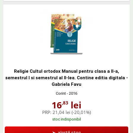
Religie Cultul ortodox Manual pentru clasa a II-a,
semestrul I si semestrul al II-lea. Contine editia digitala -
Gabriela Favu
Corint
- 2016
16
lei
,83
PRP:
21,04 lei
(-20,01%)
stoc indisponibil
➤
alertă stoc