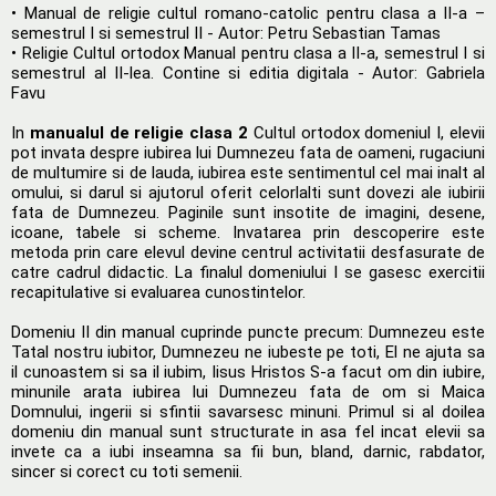
• Manual de religie cultul romano-catolic pentru clasa a II-a –
semestrul I si semestrul II - Autor: Petru Sebastian Tamas
• Religie Cultul ortodox Manual pentru clasa a II-a, semestrul I si
semestrul al II-lea. Contine si editia digitala - Autor: Gabriela
Favu
In
manualul de religie clasa 2
Cultul ortodox domeniul I, elevii
pot invata despre iubirea lui Dumnezeu fata de oameni, rugaciuni
de multumire si de lauda, iubirea este sentimentul cel mai inalt al
omului, si darul si ajutorul oferit celorlalti sunt dovezi ale iubirii
fata de Dumnezeu. Paginile sunt insotite de imagini, desene,
icoane, tabele si scheme. Invatarea prin descoperire este
metoda prin care elevul devine centrul activitatii desfasurate de
catre cadrul didactic. La finalul domeniului I se gasesc exercitii
recapitulative si evaluarea cunostintelor.
Domeniu II din manual cuprinde puncte precum: Dumnezeu este
Tatal nostru iubitor, Dumnezeu ne iubeste pe toti, El ne ajuta sa
il cunoastem si sa il iubim, Iisus Hristos S-a facut om din iubire,
minunile arata iubirea lui Dumnezeu fata de om si Maica
Domnului, ingerii si sfintii savarsesc minuni. Primul si al doilea
domeniu din manual sunt structurate in asa fel incat elevii sa
invete ca a iubi inseamna sa fii bun, bland, darnic, rabdator,
sincer si corect cu toti semenii.