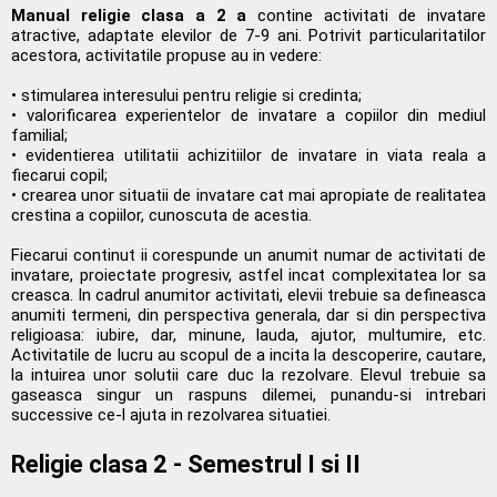
Manual religie clasa a 2 a
contine activitati de invatare
atractive, adaptate elevilor de 7-9 ani. Potrivit particularitatilor
acestora, activitatile propuse au in vedere:
• stimularea interesului pentru religie si credinta;
• valorificarea experientelor de invatare a copiilor din mediul
familial;
• evidentierea utilitatii achizitiilor de invatare in viata reala a
fiecarui copil;
• crearea unor situatii de invatare cat mai apropiate de realitatea
crestina a copiilor, cunoscuta de acestia.
Fiecarui continut ii corespunde un anumit numar de activitati de
invatare, proiectate progresiv, astfel incat complexitatea lor sa
creasca. In cadrul anumitor activitati, elevii trebuie sa defineasca
anumiti termeni, din perspectiva generala, dar si din perspectiva
religioasa: iubire, dar, minune, lauda, ajutor, multumire, etc.
Activitatile de lucru au scopul de a incita la descoperire, cautare,
la intuirea unor solutii care duc la rezolvare. Elevul trebuie sa
gaseasca singur un raspuns dilemei, punandu-si intrebari
successive ce-l ajuta in rezolvarea situatiei.
Religie clasa 2 - Semestrul I si II