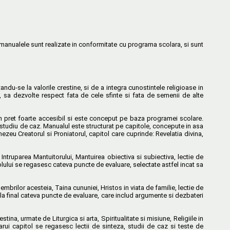
 manualele sunt realizate in conformitate cu programa scolara, si sunt
andu-se la valorile crestine, si de a integra cunostintele religioase in
la, sa dezvolte respect fata de cele sfinte si fata de semenii de alte
un pret foarte accesibil si este conceput pe baza programei scolare.
i studiu de caz. Manualul este structurat pe capitole, concepute in asa
ezeu Creatorul si Proniatorul, capitol care cuprinde: Revelatia divina,
Intruparea Mantuitorului, Mantuirea obiectiva si subiectiva, lectie de
itolului se regasesc cateva puncte de evaluare, selectate astfel incat sa
embrilor acesteia, Taina cununiei, Hristos in viata de familie, lectie de
e la final cateva puncte de evaluare, care includ argumente si dezbateri
ina, urmate de Liturgica si arta, Spiritualitate si misiune, Religiile in
arui capitol se regasesc lectii de sinteza, studii de caz si teste de