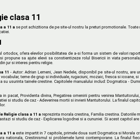
ie clasa 11
a a 11 a
se pot achizitiona de pe site-ul nostru la preturi promotionale. Toate
atiei.
1
ul ortodox, ofera elevilor posibilitatea de a-si forma un sistem de valori raport
 isi propune sa ajute elevii sa constientizeze rolul Bisericii in viata persona
din jur si interes pentru religie.
sa 11
- Autor: Adrian Lemeni, Jean Nedele, disponibil pe site-ul nostru, are 
, vocabular, teme de grup si individuale, rugaciuni, mozaic, fresca si icoane, s
aga su usurinta tainele crestine. Capitolele manualului includ: Dogmatica - Dumn
 in pacat, Providenta divina, Pregatirea omenirii pentru venirea Mantuitorului, 
tiei si studiu de caz - Adeverirea mortii si invierii Mantuitorului. La finalul cap
lor.
 Religie clasa a 11 a
reprezinta morala crestina, Familia crestina. Datoriile m
 astazi si studiu de caz - Explicarea logodnei si a cununiei. Si acest capitol ar
sa a 11 a
este impartit in 7 capitole, primele doua sunt Dogmatica si Morala crest
tura nationala, Crestinismul si problemele lumii contemporane. La finalul fiec