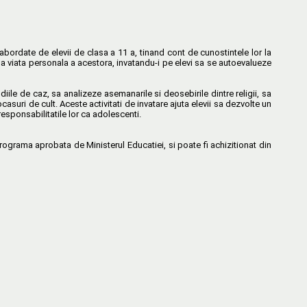
abordate de elevii de clasa a 11 a, tinand cont de cunostintele lor la
e la viata personala a acestora, invatandu-i pe elevi sa se autoevalueze
ile de caz, sa analizeze asemanarile si deosebirile dintre religii, sa
casuri de cult. Aceste activitati de invatare ajuta elevii sa dezvolte un
 responsabilitatile lor ca adolescenti.
ograma aprobata de Ministerul Educatiei, si poate fi achizitionat din