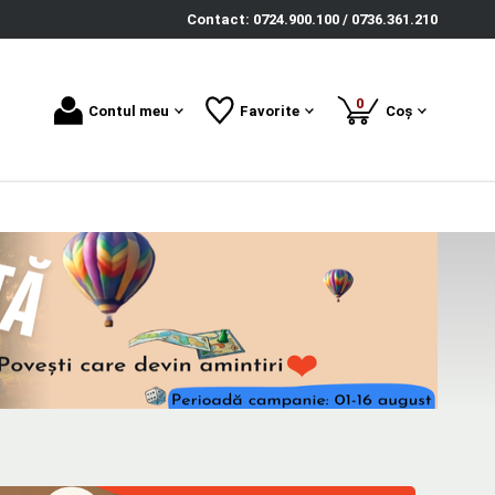
Contact: 0724.900.100 / 0736.361.210
produse
0
Contul meu
Favorite
Coș