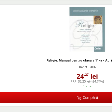
Religie. Manual pentru clasa a 11-a - Ad
Corint
- 2006
24
lei
,27
PRP:
32,25 lei
(-24,74%)
în stoc
Cumpără