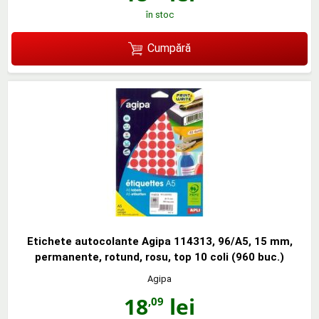
în stoc
Cumpără
Etichete autocolante Agipa 114313, 96/A5, 15 mm,
permanente, rotund, rosu, top 10 coli (960 buc.)
Agipa
18
lei
,09