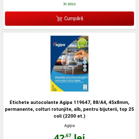
în stoc
Cumpără
Etichete autocolante Agipa 119647, 88/A4, 45x8mm,
permanente, colturi rotunjite, alb, pentru bijuterii, top 25
coli (2200 et.)
Agipa
42
lei
,67