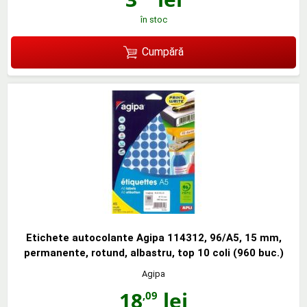
în stoc
Cumpără
Etichete autocolante Agipa 114312, 96/A5, 15 mm,
permanente, rotund, albastru, top 10 coli (960 buc.)
Agipa
18
lei
,09