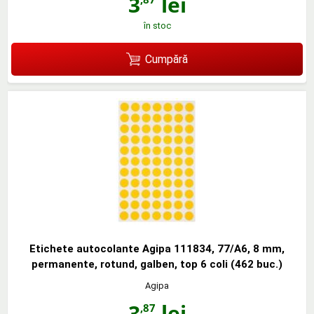
3
lei
în stoc
Cumpără
Etichete autocolante Agipa 111834, 77/A6, 8 mm,
permanente, rotund, galben, top 6 coli (462 buc.)
Agipa
3
lei
,87