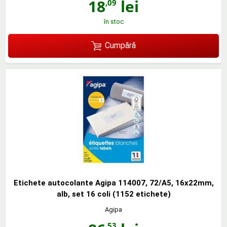
18
lei
,09
în stoc
Cumpără
Etichete autocolante Agipa 114007, 72/A5, 16x22mm,
alb, set 16 coli (1152 etichete)
Agipa
,53