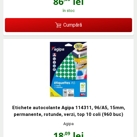
86
lei
în stoc
Cumpără
Etichete autocolante Agipa 114311, 96/A5, 15mm,
permanente, rotunde, verzi, top 10 coli (960 buc)
Agipa
18
lei
,09