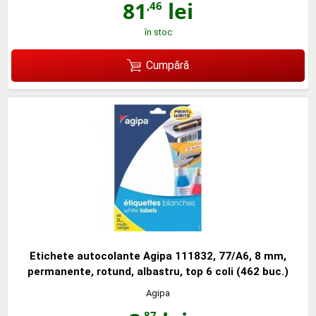
81
lei
,46
în stoc
Cumpără
Etichete autocolante Agipa 111832, 77/A6, 8 mm,
permanente, rotund, albastru, top 6 coli (462 buc.)
Agipa
,87