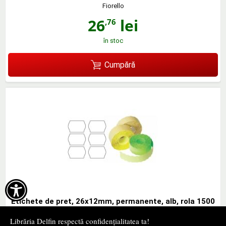
Fiorello
26
lei
,76
în stoc
Cumpără

Etichete de pret, 26x12mm, permanente, alb, rola 1500
etichete
Librăria Delfin respectă confidențialitatea ta!