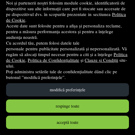
Autohton
Noi și partenerii noștri folosim module cookie, identificatorii de
dispozitive sau alte informații care pot fi stocate sau accesate de
4
lei
,66
pe dispozitivul dvs. în scopurile prezentate in sectiunea
Politica
de Cookie
.
în stoc
Aceste date sunt folosite pentru a afișa și personaliza reclame,
pentru a măsura performanța acestora și pentru a înțelege
Cumpără
audiența noastră.
Cu acordul tău, putem folosi datele tale
personale pentru publicitate personalizată și nepersonalizată. Vă
rugăm să alocați timpul necesar pentru a citi și a înțelege
Politica
de Cookie
,
Politica de Confidențialitate
și
Clauze și Condiții
site-
ului.
Poți administra setările tale de confidențialitate dând clic pe
butonul ”modifică preferințele”.
modifică preferințele
respinge toate
Etichete de pret, 26x12mm, permanente, galben, rola
acceptă toate
1500 etichete
Autohton