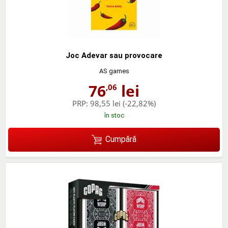
Joc Adevar sau provocare
AS games
76
lei
,06
PRP:
98,55 lei
(-22,82%)
în stoc
Cumpără