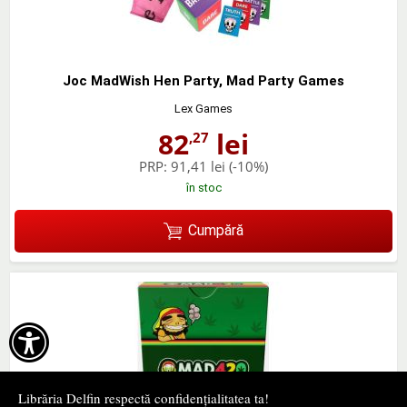
Joc MadWish Hen Party, Mad Party Games
Lex Games
82
lei
,27
PRP:
91,41 lei
(-10%)
în stoc
Cumpără

Librăria Delfin respectă confidențialitatea ta!