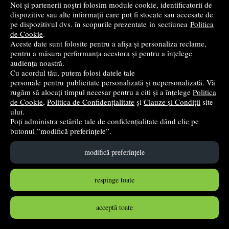
Noi și partenerii noștri folosim module cookie, identificatorii de
dispozitive sau alte informații care pot fi stocate sau accesate de
pe dispozitivul dvs. în scopurile prezentate in sectiunea
Politica
de Cookie
.
Joc Mad420 Cards, Mad Party Games
Aceste date sunt folosite pentru a afișa și personaliza reclame,
pentru a măsura performanța acestora și pentru a înțelege
Lex Games
audiența noastră.
41
lei
,18
Cu acordul tău, putem folosi datele tale
personale pentru publicitate personalizată și nepersonalizată. Vă
PRP:
45,76 lei
(-10,01%)
rugăm să alocați timpul necesar pentru a citi și a înțelege
Politica
în stoc
de Cookie
,
Politica de Confidențialitate
și
Clauze și Condiții
site-
ului.
Poți administra setările tale de confidențialitate dând clic pe
Cumpără
butonul ”modifică preferințele”.
modifică preferințele
respinge toate
acceptă toate