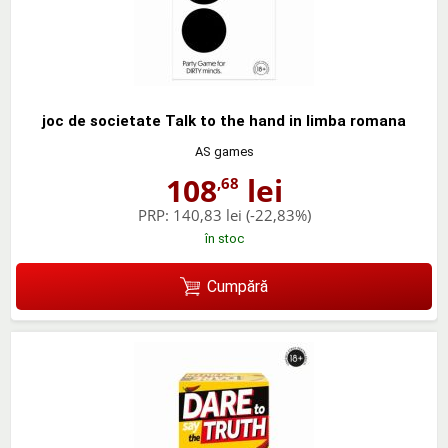
joc de societate Talk to the hand in limba romana
AS games
108
lei
,68
PRP:
140,83 lei
(-22,83%)
în stoc
Cumpără