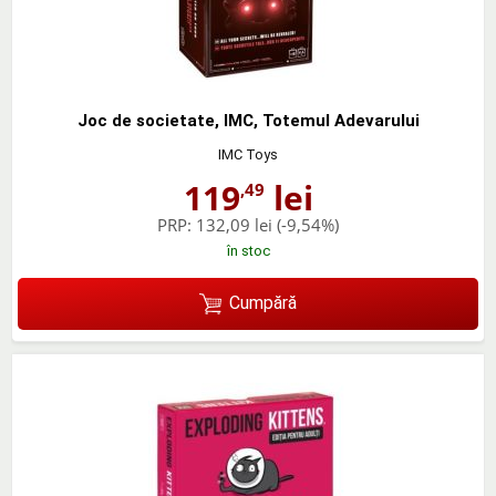
Joc de societate, IMC, Totemul Adevarului
IMC Toys
119
lei
,49
PRP:
132,09 lei
(-9,54%)
în stoc
Cumpără