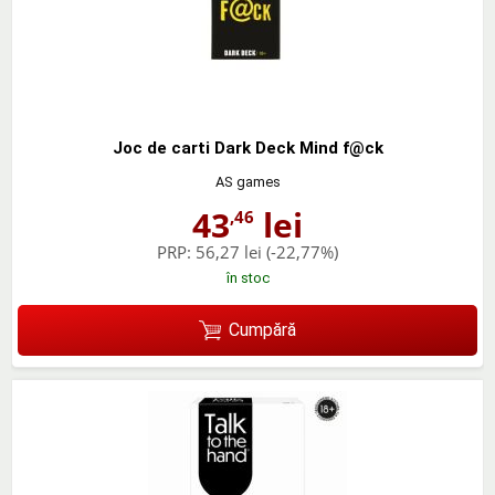
Joc de carti Dark Deck Mind f@ck
AS games
43
lei
,46
PRP:
56,27 lei
(-22,77%)
în stoc
Cumpără