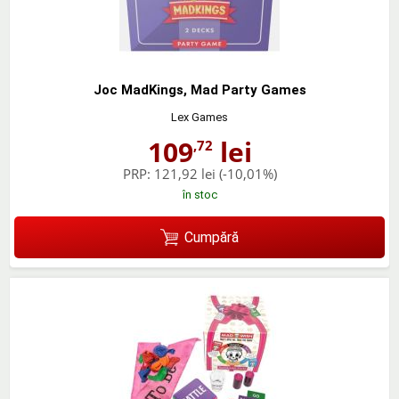
Joc MadKings, Mad Party Games
Lex Games
109
lei
,72
PRP:
121,92 lei
(-10,01%)
în stoc
Cumpără