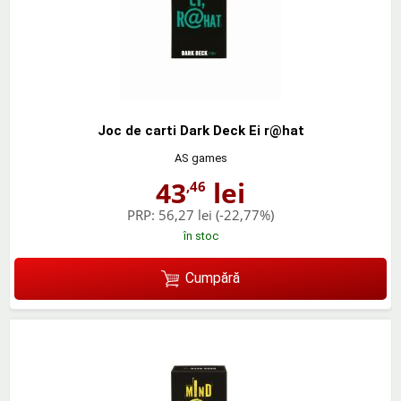
Joc de carti Dark Deck Ei r@hat
AS games
43
lei
,46
PRP:
56,27 lei
(-22,77%)
în stoc
Cumpără