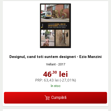
Designul, cand toti suntem designeri - Ezio Manzini
Vellant
- 2017
46
lei
,30
PRP:
63,43 lei
(-27,01%)
în stoc
Cumpără