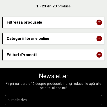
1 - 23
din
23
produse
+
Filtrează produsele
+
Categorii librarie online
+
Edituri /Promotii
Newsletter
Fii primul care află despre produsele noi și reducerile apărute
pe site-ul nostru!