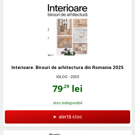
Interioare. Birouri de arhitectura din Romania 2025
IGLOO
- 2025
79
lei
,29
stoc indisponibil
➤
alertă stoc