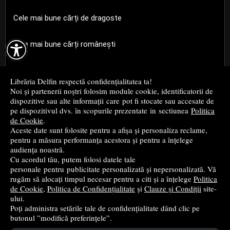
Cele mai bune cărți de dragoste

Cele mai bune cărți românești
Cele mai bune cărți religioase
Librăria Delfin respectă confidențialitatea ta!
Noi și partenerii noștri folosim module cookie, identificatorii de
Cele mai bune cărți de istorie
dispozitive sau alte informații care pot fi stocate sau accesate de
pe dispozitivul dvs. în scopurile prezentate in sectiunea
Politica
de Cookie
.
Top cărți beletristică
Aceste date sunt folosite pentru a afișa și personaliza reclame,
pentru a măsura performanța acestora și pentru a înțelege
...toate știrile
audiența noastră.
Cu acordul tău, putem folosi datele tale
personale pentru publicitate personalizată și nepersonalizată. Vă
© 2004 - 2026
Grup DZC SRL
rugăm să alocați timpul necesar pentru a citi și a înțelege
Politica
de Cookie
,
Politica de Confidențialitate
și
Clauze și Condiții
site-
Magazin online
creat de
Vital Soft
ului.
Poți administra setările tale de confidențialitate dând clic pe
butonul ”modifică preferințele”.
Created in 0.1002 sec