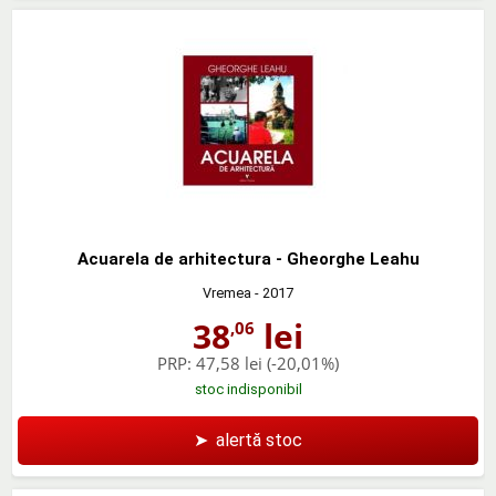
Acuarela de arhitectura - Gheorghe Leahu
Vremea
- 2017
38
lei
,06
PRP:
47,58 lei
(-20,01%)
stoc indisponibil
➤
alertă stoc