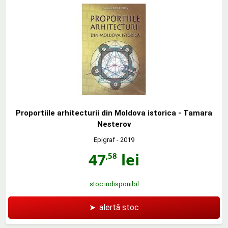
Proportiile arhitecturii din Moldova istorica - Tamara
Nesterov
Epigraf
- 2019
47
lei
,58
stoc indisponibil
➤
alertă stoc