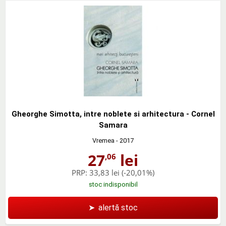
Gheorghe Simotta, intre noblete si arhitectura - Cornel
Samara
Vremea
- 2017
27
lei
,06
PRP:
33,83 lei
(-20,01%)
stoc indisponibil
➤
alertă stoc