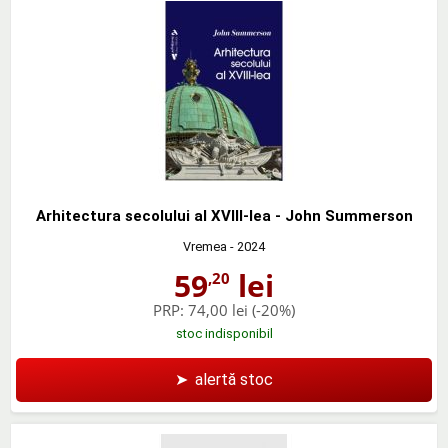
Arhitectura secolului al XVIII-lea - John Summerson
Vremea
- 2024
59
lei
,20
PRP:
74,00 lei
(-20%)
stoc indisponibil
➤
alertă stoc