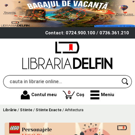
Contact: 0724.900.100 / 0736.361.210
produse
0
Contul meu
Coș
Meniu
Librărie
/
Stiinte
/
Stiinte Exacte
/
Arhitectura