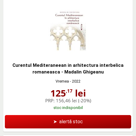
Curentul Mediteraneean in arhitectura interbelica
romaneasca - Madalin Ghigeanu
Vremea
- 2022
125
lei
,17
PRP:
156,46 lei
(-20%)
stoc indisponibil
➤
alertă stoc