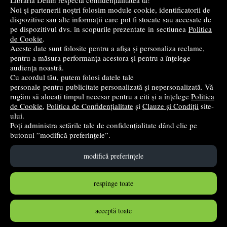
Librăria Delfin respectă confidențialitatea ta!
Noi și partenerii noștri folosim module cookie, identificatorii de
Cele mai bune cărți de istorie
dispozitive sau alte informații care pot fi stocate sau accesate de
pe dispozitivul dvs. în scopurile prezentate in sectiunea
Politica
de Cookie
.
Top cărți beletristică
Aceste date sunt folosite pentru a afișa și personaliza reclame,
pentru a măsura performanța acestora și pentru a înțelege
...toate știrile
audiența noastră.
Cu acordul tău, putem folosi datele tale
personale pentru publicitate personalizată și nepersonalizată. Vă
© 2004 - 2026
Grup DZC SRL
rugăm să alocați timpul necesar pentru a citi și a înțelege
Politica
de Cookie
,
Politica de Confidențialitate
și
Clauze și Condiții
site-
Magazin online
creat de
Vital Soft
ului.
Poți administra setările tale de confidențialitate dând clic pe
butonul ”modifică preferințele”.
Created in 0.0797 sec
modifică preferințele
respinge toate
acceptă toate