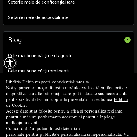
Setările mele de confidențialitate
Setările mele de accesibilitate
Blog
-
Cele mai bune cărți de dragoste

Cele mai bune cărți românești
Librăria Delfin respectă confidențialitatea ta!
Cele mai bune cărți religioase
Noi și partenerii noștri folosim module cookie, identificatorii de
dispozitive sau alte informații care pot fi stocate sau accesate de
pe dispozitivul dvs. în scopurile prezentate in sectiunea
Politica
Cele mai bune cărți de istorie
de Cookie
.
Aceste date sunt folosite pentru a afișa și personaliza reclame,
pentru a măsura performanța acestora și pentru a înțelege
Top cărți beletristică
audiența noastră.
Cu acordul tău, putem folosi datele tale
...toate știrile
personale pentru publicitate personalizată și nepersonalizată. Vă