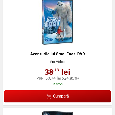
Aventurile lui SmallFoot. DVD
Pro Video
38
lei
,13
PRP:
50,74 lei
(-24,85%)
în stoc
Cumpără