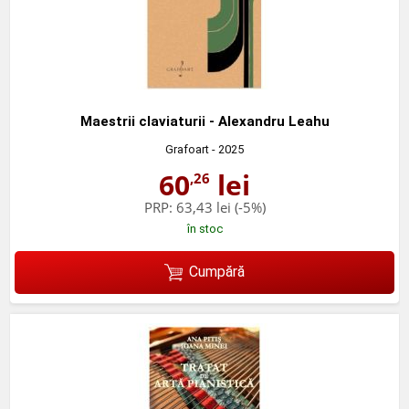
Maestrii claviaturii - Alexandru Leahu
Grafoart
- 2025
60
lei
,26
PRP:
63,43 lei
(-5%)
în stoc
Cumpără