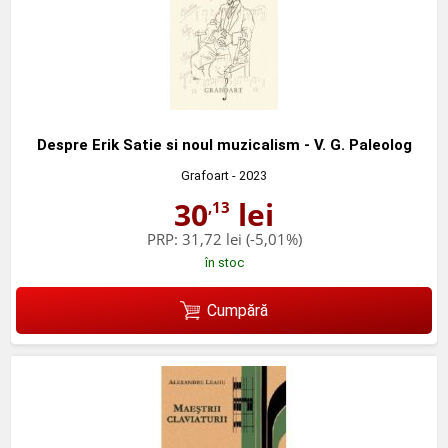
Despre Erik Satie si noul muzicalism - V. G. Paleolog
Grafoart
- 2023
30
lei
,13
PRP:
31,72 lei
(-5,01%)
în stoc
Cumpără