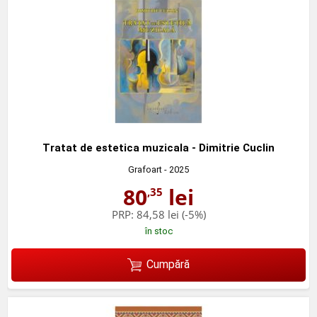
Tratat de estetica muzicala - Dimitrie Cuclin
Grafoart
- 2025
80
lei
,35
PRP:
84,58 lei
(-5%)
în stoc
Cumpără