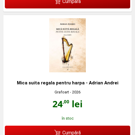
Cumpără
Mica suita regala pentru harpa - Adrian Andrei
Grafoart
- 2026
24
lei
,00
în stoc
Cumpără