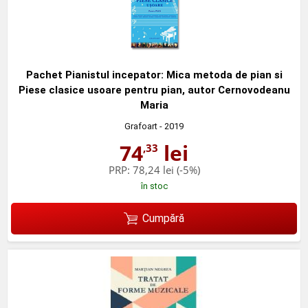
Pachet Pianistul incepator: Mica metoda de pian si
Piese clasice usoare pentru pian, autor Cernovodeanu
Maria
Grafoart
- 2019
74
lei
,33
PRP:
78,24 lei
(-5%)
în stoc
Cumpără