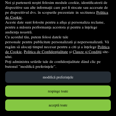
Noi și partenerii noștri folosim module cookie, identificatorii de
dispozitive sau alte informații care pot fi stocate sau accesate de
pe dispozitivul dvs. în scopurile prezentate in sectiunea
Politica
de Cookie
.
Aceste date sunt folosite pentru a afișa și personaliza reclame,
Manual de vioara volumul 2 - P. Tipordei
pentru a măsura performanța acestora și pentru a înțelege
audiența noastră.
Grafoart
- 2022
Cu acordul tău, putem folosi datele tale
34
lei
,15
personale pentru publicitate personalizată și nepersonalizată. Vă
rugăm să alocați timpul necesar pentru a citi și a înțelege
Politica
PRP:
35,95 lei
(-5,01%)
de Cookie
,
Politica de Confidențialitate
și
Clauze și Condiții
site-
în stoc
ului.
Poți administra setările tale de confidențialitate dând clic pe
butonul ”modifică preferințele”.
Cumpără
modifică preferințele
respinge toate
acceptă toate