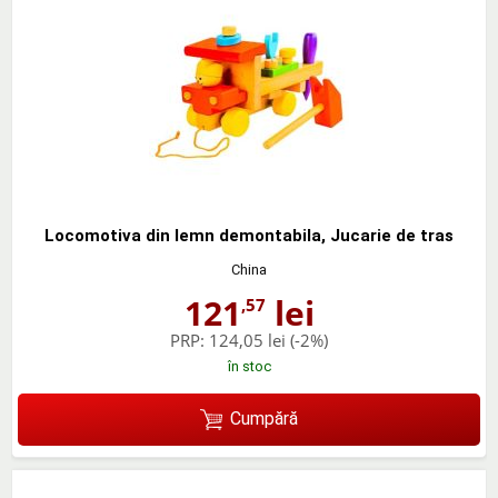
Locomotiva din lemn demontabila, Jucarie de tras
China
121
lei
,57
PRP:
124,05 lei
(-2%)
în stoc
Cumpără