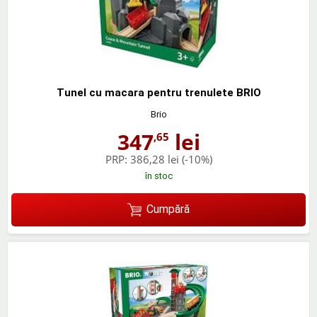
Tunel cu macara pentru trenulete BRIO
Brio
347
lei
,65
PRP:
386,28 lei
(-10%)
în stoc
Cumpără