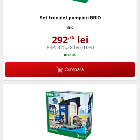
Set trenulet pompieri BRIO
Brio
292
lei
,75
PRP:
325,28 lei
(-10%)
în stoc
Cumpără