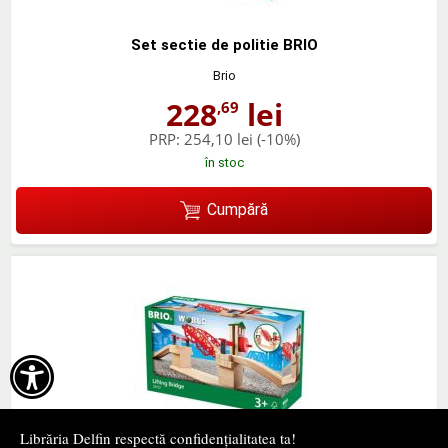
Set sectie de politie BRIO
Brio
228
lei
,69
PRP:
254,10 lei
(-10%)
în stoc
Cumpără

Librăria Delfin respectă confidențialitatea ta!