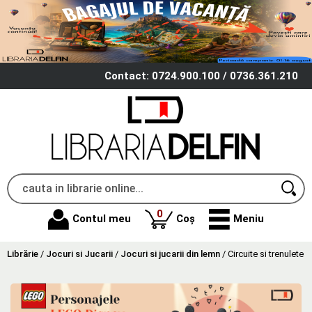
Contact: 0724.900.100 / 0736.361.210
produse
0
Contul meu
Coș
Meniu
Librărie
/
Jocuri si Jucarii
/
Jocuri si jucarii din lemn
/
Circuite si trenulete