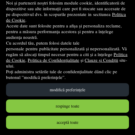
Noi și partenerii noștri folosim module cookie, identificatorii de
dispozitive sau alte informații care pot fi stocate sau accesate de
Pod mobil pentru trenulete BRIO
pe dispozitivul dvs. în scopurile prezentate in sectiunea
Politica
Brio
de Cookie
.
Aceste date sunt folosite pentru a afișa și personaliza reclame,
192
lei
,09
pentru a măsura performanța acestora și pentru a înțelege
audiența noastră.
PRP:
213,43 lei
(-10%)
Cu acordul tău, putem folosi datele tale
în stoc
personale pentru publicitate personalizată și nepersonalizată. Vă
rugăm să alocați timpul necesar pentru a citi și a înțelege
Politica
Cumpără
de Cookie
,
Politica de Confidențialitate
și
Clauze și Condiții
site-
ului.
Poți administra setările tale de confidențialitate dând clic pe
butonul ”modifică preferințele”.
modifică preferințele
respinge toate
acceptă toate