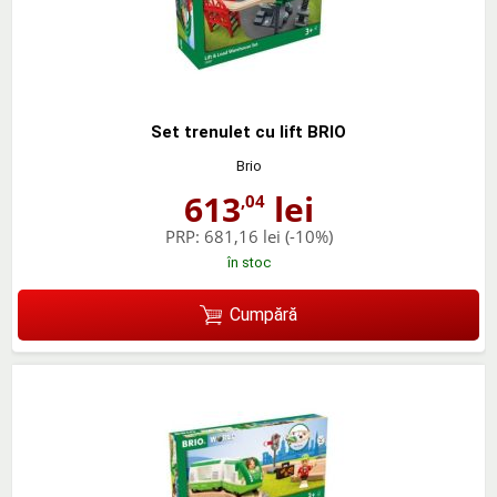
Set trenulet cu lift BRIO
Brio
613
lei
,04
PRP:
681,16 lei
(-10%)
în stoc
Cumpără