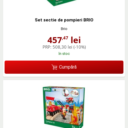
Set sectie de pompieri BRIO
Brio
457
lei
,47
PRP:
508,30 lei
(-10%)
în stoc
Cumpără