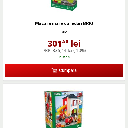
Macara mare cu leduri BRIO
Brio
301
lei
,90
PRP:
335,44 lei
(-10%)
în stoc
Cumpără