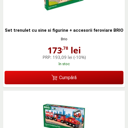
Set trenulet cu sine si figurine + accesorii feroviare BRIO
Brio
173
lei
,78
PRP:
193,09 lei
(-10%)
în stoc
Cumpără