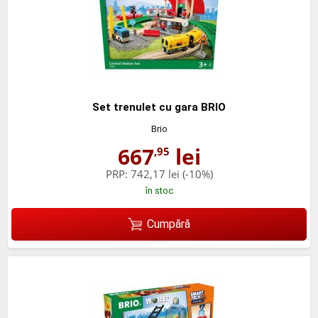
Set trenulet cu gara BRIO
Brio
667
lei
,95
PRP:
742,17 lei
(-10%)
în stoc
Cumpără