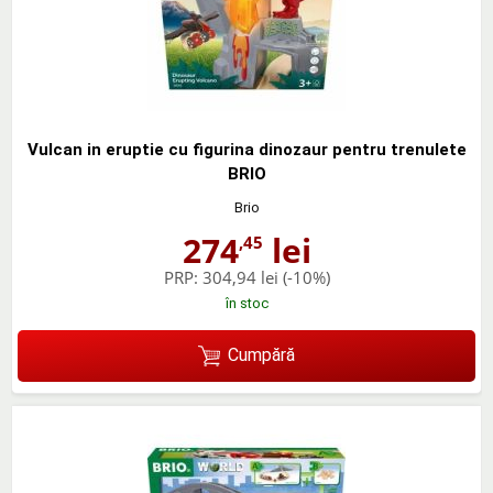
Vulcan in eruptie cu figurina dinozaur pentru trenulete
BRIO
Brio
274
lei
,45
PRP:
304,94 lei
(-10%)
în stoc
Cumpără