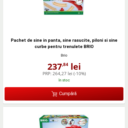
Pachet de sine in panta, sine rasucite, piloni si sine
curbe pentru trenulete BRIO
Brio
237
lei
,84
PRP:
264,27 lei
(-10%)
în stoc
Cumpără