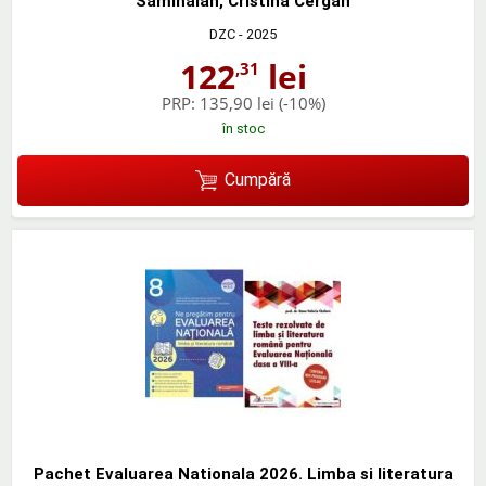
Samihaian, Cristina Cergan
DZC
- 2025
122
lei
,31
PRP:
135,90 lei
(-10%)
în stoc
Cumpără
Pachet Evaluarea Nationala 2026. Limba si literatura