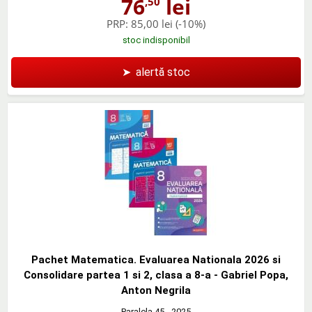
76
lei
,50
PRP:
85,00 lei
(-10%)
stoc indisponibil
➤
alertă stoc
Pachet Matematica. Evaluarea Nationala 2026 si
Consolidare partea 1 si 2, clasa a 8-a - Gabriel Popa,
Anton Negrila
Paralela 45
- 2025