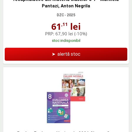
Pantazi, Anton Negrila
DZC
- 2025
61
lei
,11
PRP:
67,90 lei
(-10%)
stoc indisponibil
➤
alertă stoc