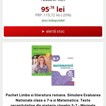
95
lei
,78
PRP:
119,72 lei
(-20%)
stoc indisponibil
➤
alertă stoc
Pachet Limba si literatura romana. Simulare Evaluarea
Nationala clasa a 7-a si Matematica. Teste
recapitulative din materia claselor 5-7 - Marinela