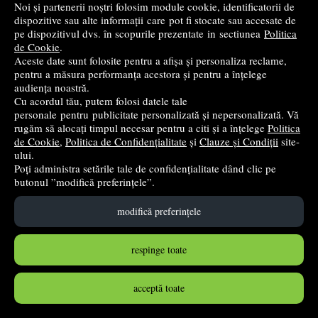
Noi și partenerii noștri folosim module cookie, identificatorii de
dispozitive sau alte informații care pot fi stocate sau accesate de
pe dispozitivul dvs. în scopurile prezentate in sectiunea
Politica
de Cookie
.
Aceste date sunt folosite pentru a afișa și personaliza reclame,
pentru a măsura performanța acestora și pentru a înțelege
Pachet Evaluare. Limba si comunicare, Matematica si
audiența noastră.
Cu acordul tău, putem folosi datele tale
stiinte ale naturii clasa a 6-a - Claudia Groza, Marinela
personale pentru publicitate personalizată și nepersonalizată. Vă
Pantazi
rugăm să alocați timpul necesar pentru a citi și a înțelege
Politica
Booklet
- 2025
de Cookie
,
Politica de Confidențialitate
și
Clauze și Condiții
site-
ului.
62
lei
,52
Poți administra setările tale de confidențialitate dând clic pe
butonul ”modifică preferințele”.
PRP:
63,80 lei
(-2,01%)
stoc indisponibil
modifică preferințele
➤
alertă stoc
respinge toate
acceptă toate