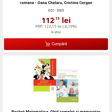
romana - Oana Chelaru, Cristina Cergan
DZC
- 2025
112
lei
,15
PRP:
122,15 lei
(-8,19%)
în stoc
Cumpără
Pachet Matematica. Ghid complet si memorator