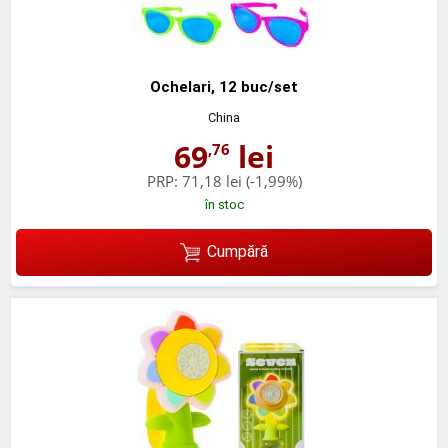
Ochelari, 12 buc/set
China
69
lei
,76
PRP:
71,18 lei
(-1,99%)
în stoc
Cumpără