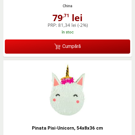
China
79
lei
,71
PRP:
81,34 lei
(-2%)
în stoc
Cumpără
Pinata Pisi-Unicorn, 54x8x36 cm