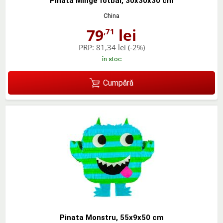
Pinata Minge fotbal, 30x30x30 cm
China
79
lei
,71
PRP:
81,34 lei
(-2%)
în stoc
Cumpără
Pinata Monstru, 55x9x50 cm