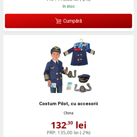
în stoc
Cumpără
Costum Pilot, cu accesorii
China
132
lei
,30
PRP:
135,00 lei
(-2%)