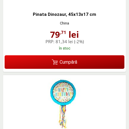
Pinata Dinozaur, 45x13x17 cm
China
79
lei
,71
PRP:
81,34 lei
(-2%)
în stoc
Cumpără