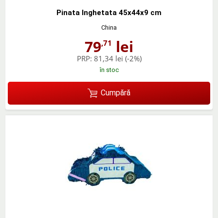
Pinata Inghetata 45x44x9 cm
China
79
lei
,71
PRP:
81,34 lei
(-2%)
în stoc
Cumpără