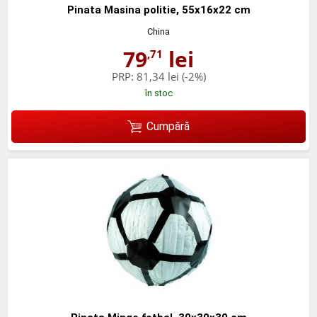
Pinata Masina politie, 55x16x22 cm
China
79
lei
,71
PRP:
81,34 lei
(-2%)
în stoc
Cumpără