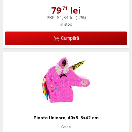
79
lei
,71
PRP:
81,34 lei
(-2%)
în stoc
Cumpără
Pinata Unicorn, 40x8. 5x42 cm
China