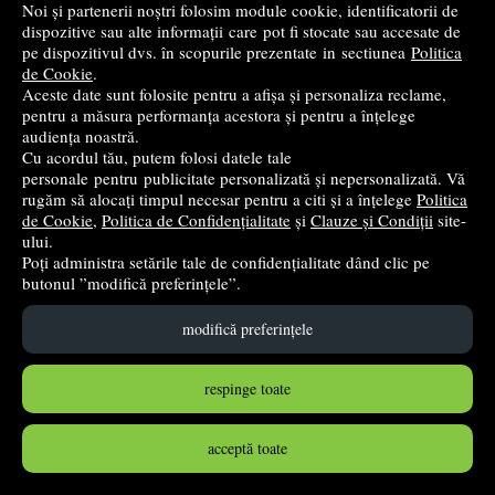
Noi și partenerii noștri folosim module cookie, identificatorii de
dispozitive sau alte informații care pot fi stocate sau accesate de
Cumpără
pe dispozitivul dvs. în scopurile prezentate in sectiunea
Politica
de Cookie
.
Aceste date sunt folosite pentru a afișa și personaliza reclame,
pentru a măsura performanța acestora și pentru a înțelege
audiența noastră.
Cu acordul tău, putem folosi datele tale
personale pentru publicitate personalizată și nepersonalizată. Vă
rugăm să alocați timpul necesar pentru a citi și a înțelege
Politica
de Cookie
,
Politica de Confidențialitate
și
Clauze și Condiții
site-
ului.
Poți administra setările tale de confidențialitate dând clic pe
butonul ”modifică preferințele”.
modifică preferințele
Costum Pompier, cu accesorii
China
respinge toate
132
lei
,30
acceptă toate
PRP:
135,00 lei
(-2%)
în stoc