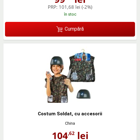
PRP:
101,68 lei
(-2%)
în stoc
Cumpără
Costum Soldat, cu accesorii
China
104
lei
,62