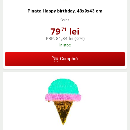
Pinata Happy birthday, 43x9x43 cm
China
79
lei
,71
PRP:
81,34 lei
(-2%)
în stoc
Cumpără