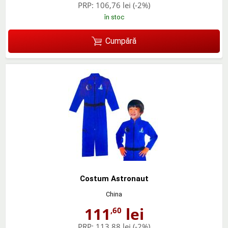
PRP:
106,76 lei
(-2%)
în stoc
Cumpără
Costum Astronaut
China
111
lei
,60
PRP:
113,88 lei
(-2%)