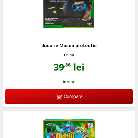
Jucarie Masca protectie
China
39
lei
,86
în stoc
Cumpără