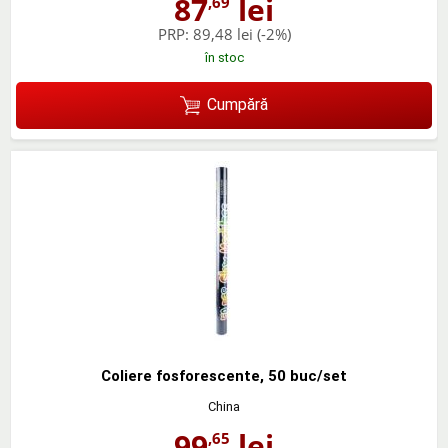
87
lei
,69
PRP:
89,48 lei
(-2%)
în stoc
Cumpără
Coliere fosforescente, 50 buc/set
China
99
lei
,65