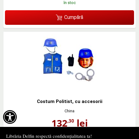
în stoc
Cumpără
Costum Politist, cu accesorii
China

132
lei
,30
PRP:
135,00 lei
(-2%)
Librăria Delfin respectă confidențialitatea ta!
în stoc