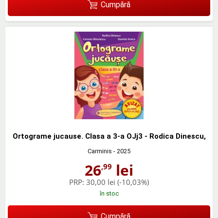
Cumpără
Ortograme jucause. Clasa a 3-a OJj3 - Rodica Dinescu,
Carminis
- 2025
26
lei
,99
PRP:
30,00 lei
(-10,03%)
în stoc
Cumpără