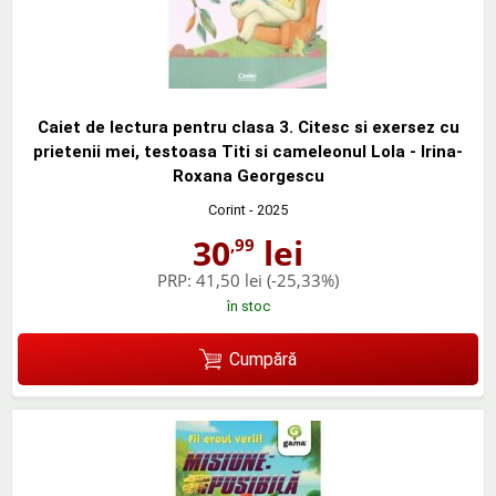
Caiet de lectura pentru clasa 3. Citesc si exersez cu
prietenii mei, testoasa Titi si cameleonul Lola - Irina-
Roxana Georgescu
Corint
- 2025
30
lei
,99
PRP:
41,50 lei
(-25,33%)
în stoc
Cumpără