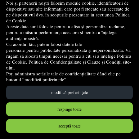
Noi și partenerii noștri folosim module cookie, identificatorii de
dispozitive sau alte informații care pot fi stocate sau accesate de
pe dispozitivul dvs. în scopurile prezentate in sectiunea
Politica
de Cookie
.
Aceste date sunt folosite pentru a afișa și personaliza reclame,
pentru a măsura performanța acestora și pentru a înțelege
audiența noastră.
Cu acordul tău, putem folosi datele tale
personale pentru publicitate personalizată și nepersonalizată. Vă
rugăm să alocați timpul necesar pentru a citi și a înțelege
Politica
de Cookie
,
Politica de Confidențialitate
și
Clauze și Condiții
site-
ului.
Poți administra setările tale de confidențialitate dând clic pe
Teste recapitulative. Limba si literatura romana si
butonul ”modifică preferințele”.
matematica, clasa a 3-a - Mariana Morarasu
Taida
- 2024
modifică preferințele
19
lei
,00
respinge toate
PRP:
20,00 lei
(-5%)
în stoc
acceptă toate
Cumpără