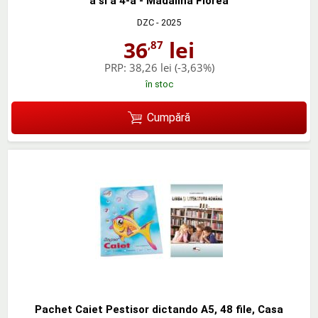
a si a 4-a - Madalina Florea
DZC
- 2025
36
lei
,87
PRP:
38,26 lei
(-3,63%)
în stoc
Cumpără
Pachet Caiet Pestisor dictando A5, 48 file, Casa