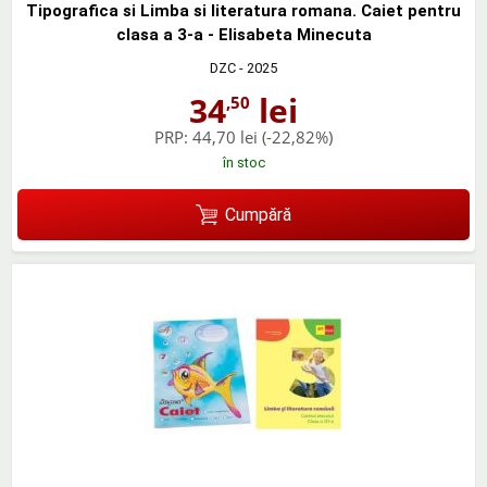
Tipografica si Limba si literatura romana. Caiet pentru
clasa a 3-a - Elisabeta Minecuta
DZC
- 2025
34
lei
,50
PRP:
44,70 lei
(-22,82%)
în stoc
Cumpără