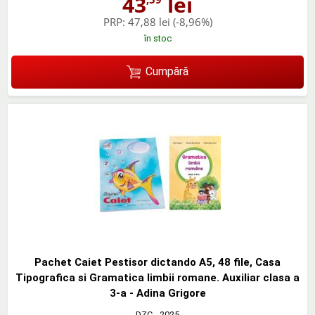
43
lei
PRP:
47,88 lei
(-8,96%)
în stoc
Cumpără
Pachet Caiet Pestisor dictando A5, 48 file, Casa
Tipografica si Gramatica limbii romane. Auxiliar clasa a
3-a - Adina Grigore
DZC
- 2025