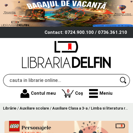
Contact: 0724.900.100 / 0736.361.210
produse
0
Contul meu
Coș
Meniu
Librărie
/
Auxiliare scolare
/
Auxiliare Clasa a 3-a
/
Limba si literatura romana Clasa 3