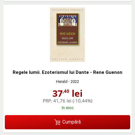
Regele lumii. Ezoterismul lui Dante - Rene Guenon
Herald
- 2022
37
lei
,40
PRP:
41,76 lei
(-10,44%)
în stoc
Cumpără