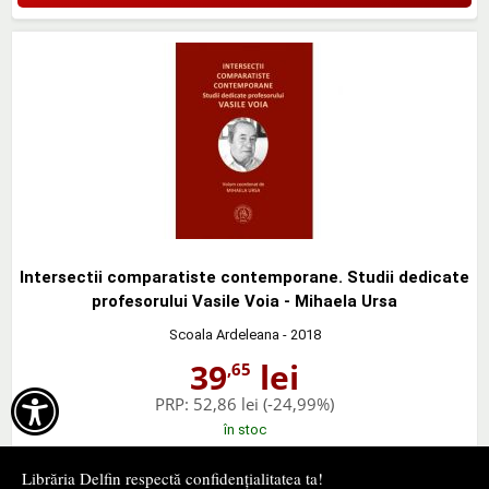
Intersectii comparatiste contemporane. Studii dedicate
profesorului Vasile Voia - Mihaela Ursa
Scoala Ardeleana
- 2018
39
lei
,65

PRP:
52,86 lei
(-24,99%)
în stoc
Librăria Delfin respectă confidențialitatea ta!
Cumpără