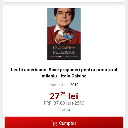
Lectii americane. Sase propuneri pentru urmatorul
mileniu - Italo Calvino
Humanitas
- 2019
27
lei
,75
PRP:
37,00 lei
(-25%)
în stoc
Cumpără