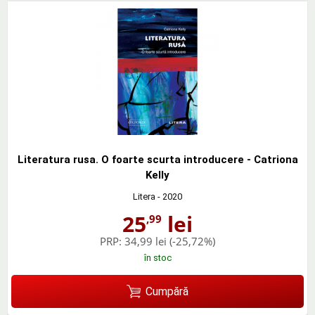
Literatura rusa. O foarte scurta introducere - Catriona
Kelly
Litera
- 2020
25
lei
,99
PRP:
34,99 lei
(-25,72%)
în stoc
Cumpără