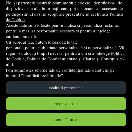
Noi și partenerii noștri folosim module cookie, identificatorii de
dispozitive sau alte informații care pot fi stocate sau accesate de
pe dispozitivul dvs. în scopurile prezentate in sectiunea
Politica
de Cookie
.
Aceste date sunt folosite pentru a afișa și personaliza reclame,
pentru a măsura performanța acestora și pentru a înțelege
audiența noastră.
Cu acordul tău, putem folosi datele tale
personale pentru publicitate personalizată și nepersonalizată. Vă
rugăm să alocați timpul necesar pentru a citi și a înțelege
Politica
de Cookie
,
Politica de Confidențialitate
și
Clauze și Condiții
site-
ului.
Poți administra setările tale de confidențialitate dând clic pe
butonul ”modifică preferințele”.
Ludovic al II-lea al Bavariei sau Regele nebun - Jean des
Cars
modifică preferințele
Trei Promo
- 2018
28
lei
,49
respinge toate
PRP:
41,23 lei
(-30,9%)
în stoc
acceptă toate