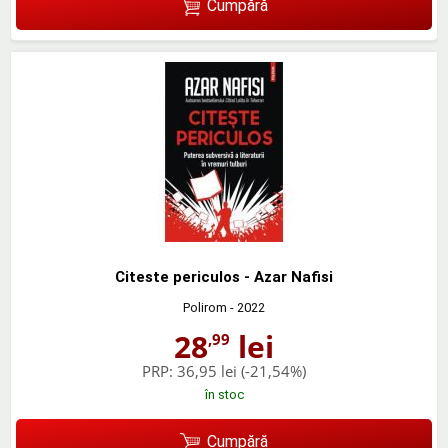
Cumpără
Citeste periculos - Azar Nafisi
Polirom
- 2022
28
lei
,99
PRP:
36,95 lei
(-21,54%)
în stoc
Cumpără