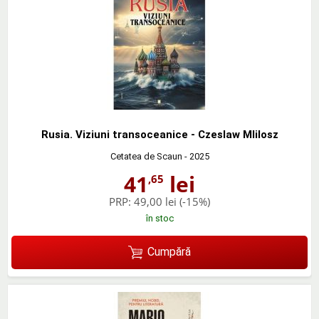
Rusia. Viziuni transoceanice - Czeslaw MIilosz
Cetatea de Scaun
- 2025
41
lei
,65
PRP:
49,00 lei
(-15%)
în stoc
Cumpără