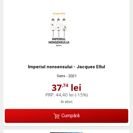
Imperiul nonsensului - Jacques Ellul
Sens
- 2021
37
lei
,74
PRP:
44,40 lei
(-15%)
în stoc
Cumpără