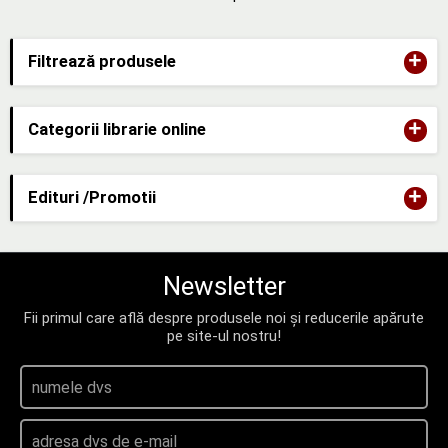
+
Filtrează produsele
+
Categorii librarie online
+
Edituri /Promotii
Newsletter
Fii primul care află despre produsele noi și reducerile apărute
pe site-ul nostru!