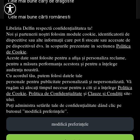
Cele mai bune cărți de dragoste

Cele mai bune cărți românești
Librăria Delfin respectă confidențialitatea ta!
Cele mai bune cărți religioase
Noi și partenerii noștri folosim module cookie, identificatorii de
dispozitive sau alte informații care pot fi stocate sau accesate de
pe dispozitivul dvs. în scopurile prezentate in sectiunea
Politica
Cele mai bune cărți de istorie
de Cookie
.
Aceste date sunt folosite pentru a afișa și personaliza reclame,
pentru a măsura performanța acestora și pentru a înțelege
Top cărți beletristică
audiența noastră.
Cu acordul tău, putem folosi datele tale
...toate știrile
personale pentru publicitate personalizată și nepersonalizată. Vă
rugăm să alocați timpul necesar pentru a citi și a înțelege
Politica
de Cookie
,
Politica de Confidențialitate
și
Clauze și Condiții
site-
© 2004 - 2026
Grup DZC SRL
ului.
Poți administra setările tale de confidențialitate dând clic pe
Magazin online
creat de
Vital Soft
butonul ”modifică preferințele”.
modifică preferințele
Created in 0.1112 sec