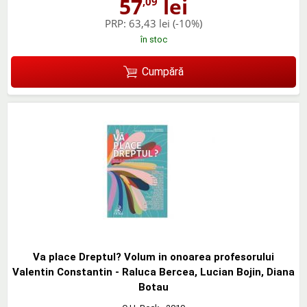
57
lei
,09
PRP:
63,43 lei
(-10%)
în stoc
Cumpără
Va place Dreptul? Volum in onoarea profesorului
Valentin Constantin - Raluca Bercea, Lucian Bojin, Diana
Botau