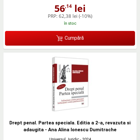
56
lei
,14
PRP:
62,38 lei
(-10%)
în stoc
Cumpără
Drept penal. Partea speciala. Editia a 2-a, revazuta si
adaugita - Ana Alina Ionescu Dumitrache
Universul Juridic
- 2024