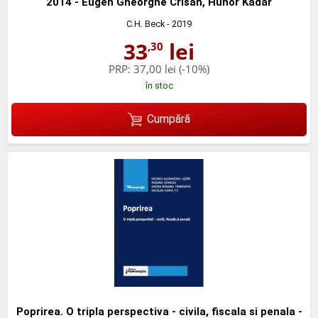
2014 - Eugen Gheorghe Crisan, Hunor Kádár
C.H. Beck
- 2019
33
lei
,30
PRP:
37,00 lei
(-10%)
în stoc
Cumpără
Poprirea. O tripla perspectiva - civila, fiscala si penala -