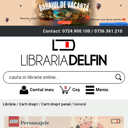
Contact: 0724.900.100 / 0736.361.210
produse
0
Contul meu
Coș
Meniu
Librărie
/
Carti drept
/
Carti drept penal
/
General