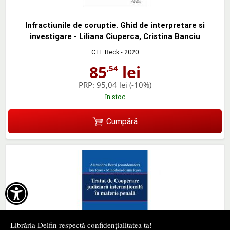
Infractiunile de coruptie. Ghid de interpretare si
investigare - Liliana Ciuperca, Cristina Banciu
C.H. Beck
- 2020
85
lei
,54
PRP:
95,04 lei
(-10%)
în stoc
Cumpără

Librăria Delfin respectă confidențialitatea ta!