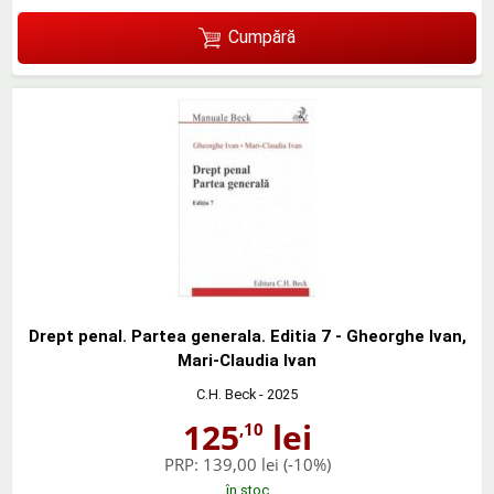
Cumpără
Drept penal. Partea generala. Editia 7 - Gheorghe Ivan,
Mari-Claudia Ivan
C.H. Beck
- 2025
125
lei
,10
PRP:
139,00 lei
(-10%)
în stoc