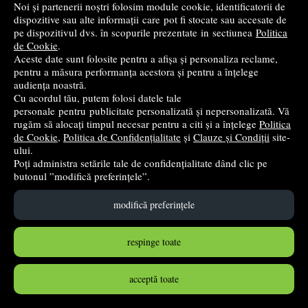
Noi și partenerii noștri folosim module cookie, identificatorii de
dispozitive sau alte informații care pot fi stocate sau accesate de
pe dispozitivul dvs. în scopurile prezentate in sectiunea
Politica
Tratat de Cooperare judiciara internationala in materie
de Cookie
.
penala - Alexandru Boroi, Ion Rusu, Minodora Ioana Rusu
Aceste date sunt folosite pentru a afișa și personaliza reclame,
pentru a măsura performanța acestora și pentru a înțelege
C.H. Beck
- 2016
audiența noastră.
203
lei
Cu acordul tău, putem folosi datele tale
,61
personale pentru publicitate personalizată și nepersonalizată. Vă
PRP:
226,23 lei
(-10%)
rugăm să alocați timpul necesar pentru a citi și a înțelege
Politica
de Cookie
,
Politica de Confidențialitate
și
Clauze și Condiții
site-
în stoc
ului.
Poți administra setările tale de confidențialitate dând clic pe
Cumpără
butonul ”modifică preferințele”.
modifică preferințele
respinge toate
acceptă toate