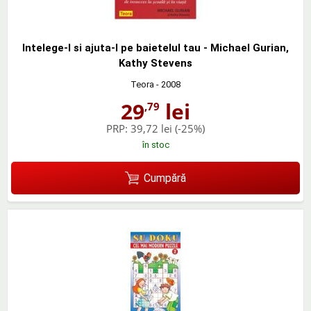
Intelege-l si ajuta-l pe baietelul tau - Michael Gurian,
Kathy Stevens
Teora
- 2008
29
lei
,79
PRP:
39,72 lei
(-25%)
în stoc
Cumpără