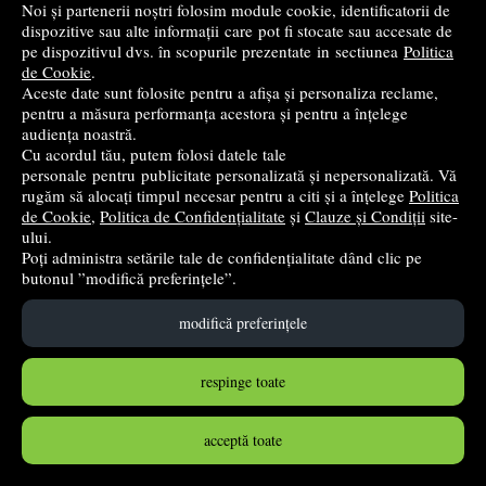
Noi și partenerii noștri folosim module cookie, identificatorii de
dispozitive sau alte informații care pot fi stocate sau accesate de
SEX, Ghid complet pentru femei - coperta cartonata -
pe dispozitivul dvs. în scopurile prezentate in sectiunea
Politica
Susan Cain Bakos
de Cookie
.
Aceste date sunt folosite pentru a afișa și personaliza reclame,
Teora
- 2022
pentru a măsura performanța acestora și pentru a înțelege
44
lei
,30
audiența noastră.
Cu acordul tău, putem folosi datele tale
PRP:
59,07 lei
(-25%)
personale pentru publicitate personalizată și nepersonalizată. Vă
în stoc
rugăm să alocați timpul necesar pentru a citi și a înțelege
Politica
de Cookie
,
Politica de Confidențialitate
și
Clauze și Condiții
site-
ului.
Cumpără
Poți administra setările tale de confidențialitate dând clic pe
butonul ”modifică preferințele”.
modifică preferințele
respinge toate
acceptă toate