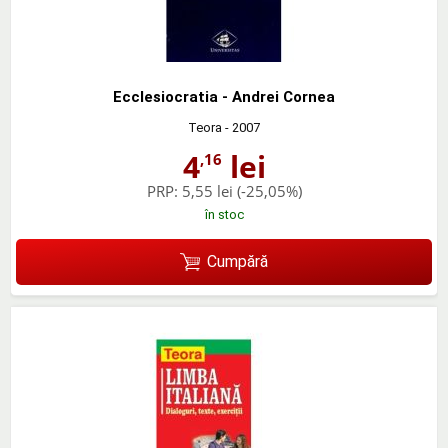
Ecclesiocratia - Andrei Cornea
Teora
- 2007
4
lei
,16
PRP:
5,55 lei
(-25,05%)
în stoc
Cumpără