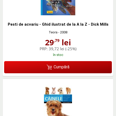
Pesti de acvariu - Ghid ilustrat de la A la Z - Dick Mills
Teora
- 2008
29
lei
,79
PRP:
39,72 lei
(-25%)
în stoc
Cumpără