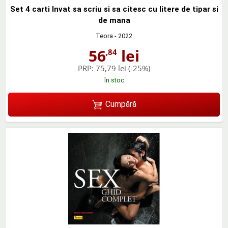
Set 4 carti Invat sa scriu si sa citesc cu litere de tipar si
de mana
Teora
- 2022
56
lei
,84
PRP:
75,79 lei
(-25%)
în stoc
Cumpără