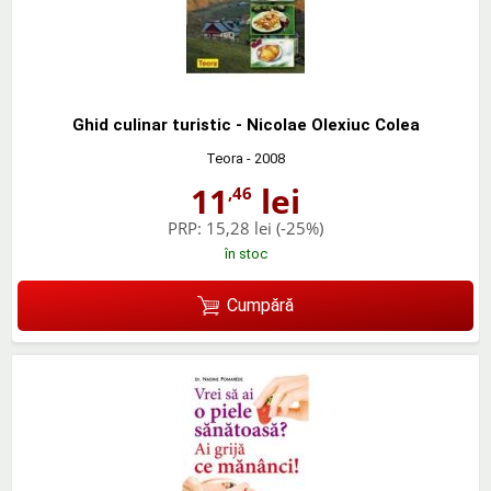
Ghid culinar turistic - Nicolae Olexiuc Colea
Teora
- 2008
11
lei
,46
PRP:
15,28 lei
(-25%)
în stoc
Cumpără