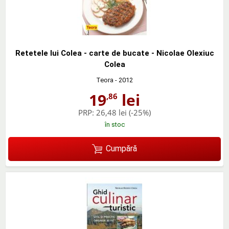
Retetele lui Colea - carte de bucate - Nicolae Olexiuc
Colea
Teora
- 2012
19
lei
,86
PRP:
26,48 lei
(-25%)
în stoc
Cumpără