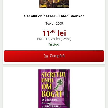
Secolul chinezesc - Oded Shenkar
Teora
- 2005
11
lei
,46
PRP:
15,28 lei
(-25%)
în stoc
Cumpără