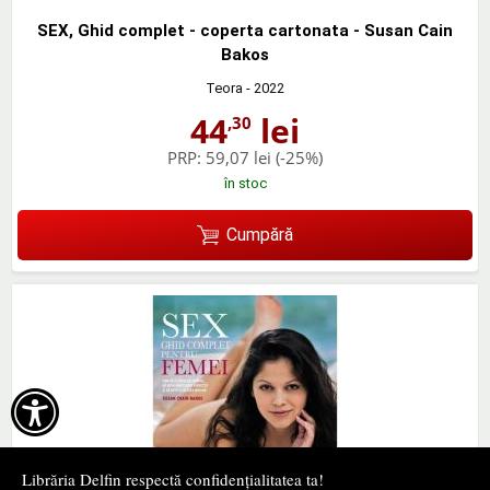
SEX, Ghid complet - coperta cartonata - Susan Cain
Bakos
Teora
- 2022
44
lei
,30
PRP:
59,07 lei
(-25%)
în stoc
Cumpără

Librăria Delfin respectă confidențialitatea ta!