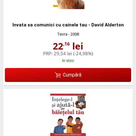
Invata sa comunici cu cainele tau - David Alderton
Teora
- 2008
22
lei
,16
PRP:
29,54 lei
(-24,98%)
în stoc
Cumpără