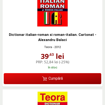
Dictionar italian-roman si roman-italian. Cartonat -
Alexandru Balaci
Teora
- 2012
39
lei
,63
PRP:
52,84 lei
(-25%)
în stoc
Cumpără