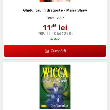
Ghidul tau in dragoste - Maria Shaw
Teora
- 2007
11
lei
,46
PRP:
15,28 lei
(-25%)
în stoc
Cumpără