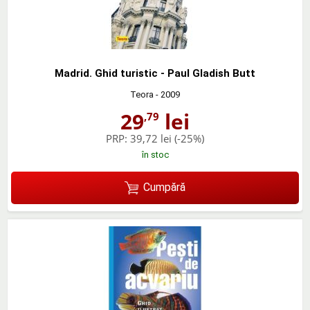
Madrid. Ghid turistic - Paul Gladish Butt
Teora
- 2009
29
lei
,79
PRP:
39,72 lei
(-25%)
în stoc
Cumpără