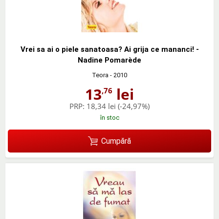
Vrei sa ai o piele sanatoasa? Ai grija ce mananci! -
Nadine Pomarède
Teora
- 2010
13
lei
,76
PRP:
18,34 lei
(-24,97%)
în stoc
Cumpără