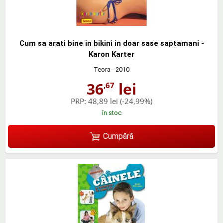
Cum sa arati bine in bikini in doar sase saptamani -
Karon Karter
Teora
- 2010
36
lei
,67
PRP:
48,89 lei
(-24,99%)
în stoc
Cumpără