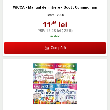
WICCA - Manual de initiere - Scott Cunningham
Teora
- 2006
11
lei
,46
PRP:
15,28 lei
(-25%)
în stoc
Cumpără