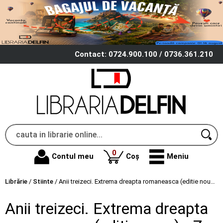
Contact: 0724.900.100 / 0736.361.210
produse
0
Contul meu
Coș
Meniu
Librărie
/
Stiinte
/
Anii treizeci. Extrema dreapta romaneasca (editie noua) - Z. Ornea
Anii treizeci. Extrema dreapta