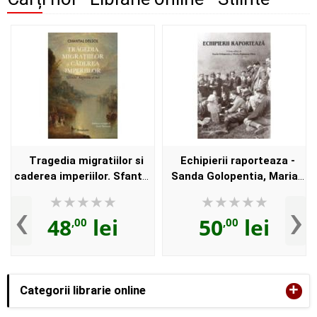
Tragedia migratiilor si
Echipierii raporteaza -
caderea imperiilor. Sfantul
Sanda Golopentia, Maria
Augustin si noi - Chantal
Mateoniu-Micu
‹
›
Delsol
48
lei
50
lei
,00
,00
+
Categorii librarie online