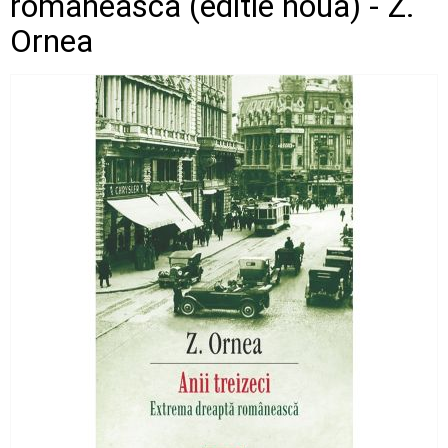
romaneasca (editie noua) - Z.
Ornea