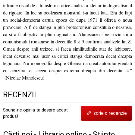
infrunte riscul de a transforma orice analiza a ideilor in dogmatismul
de rigoare. In loc sa ocoleasca monstrul, i-a facut fata. Era de fapt
un social-democrat caruia epoca de dupa 1971 ii oferea o noua
provocare. A fi de stanga in plin protocronism constituia o nesansa,
ca si a fi obiectiv in plin dogmatism. Alunecarea spre sovinism a
comunismului romanesc in deceniile 8 si 9 confirma analizele lui Z.
Ornea despre anii treizeci si facea similitudinile atat de izbitoare,
incat devenise mai usor sa critici stanga democrata decat dreapta
legionara. Nu monografia despre Gherea i-a creat autorului greutati
cu cenzura, ci aceea despre extrema dreapta din deceniul 4.”
(Nicolae Manolescu)
RECENZII
Spune-ne opinia ta despre acest
✎
scrie o recenzie
produs!
Cărți noi - Librarie online - Stiinte