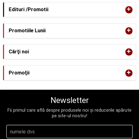
+
Edituri /Promotii
+
Promotiile Lunii
+
Cărţi noi
+
Promoţii
Newsletter
Fii primul care află despre produsele noi și reducerile apărute
pe site-ul nostru!