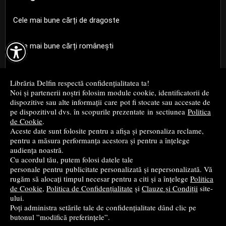
Cele mai bune cărți de dragoste

Cele mai bune cărți românești
Cele mai bune cărți religioase
Librăria Delfin respectă confidențialitatea ta!
Noi și partenerii noștri folosim module cookie, identificatorii de
Cele mai bune cărți de istorie
dispozitive sau alte informații care pot fi stocate sau accesate de
pe dispozitivul dvs. în scopurile prezentate in sectiunea
Politica
de Cookie
.
Top cărți beletristică
Aceste date sunt folosite pentru a afișa și personaliza reclame,
pentru a măsura performanța acestora și pentru a înțelege
...toate știrile
audiența noastră.
Cu acordul tău, putem folosi datele tale
personale pentru publicitate personalizată și nepersonalizată. Vă
© 2004 - 2026
Grup DZC SRL
rugăm să alocați timpul necesar pentru a citi și a înțelege
Politica
de Cookie
,
Politica de Confidențialitate
și
Clauze și Condiții
site-
Magazin online
creat de
Vital Soft
ului.
Poți administra setările tale de confidențialitate dând clic pe
butonul ”modifică preferințele”.
Created in 0.1096 sec