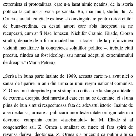
extremista si prototalitara, care n-a lasat nimic neatins, de la istoria
politica la cultura si viata personala. Ba, mai mult, studiul lui Z.
Ornea a aratat, cu citate extinse si convingatoare pentru orice cititor
de buna-credinta, ca destui autori care abia incepeau sa fie
recuperati, cum ar fi Nae Ionescu, Nichifor Crainic, Eliade, Cioran
si altii, departe de a fi un model bun la toate – de la profunzimea
viziunii metafizice la concretetea solutiilor politice –, trebuie cititi
precaut, fiindca au fost ideologi sau numai adepti ai extremismului
de dreapta.” (Marta Petreu)
„Scrisa in buna parte inainte de 1989, aceasta carte n-a avut nici o
sansa de tiparire in anii din urma ai unui regim national-comunist.
Z. Ornea nu intreprinde pur si simplu o critica de la stanga a ideilor
de extrema dreapta, desi marxistul care era nu se dezminte, ci si una
plina de bun-simt si respectuoasa fata de adevarul istoric. Inainte de
a se declansa, urmare a publicarii unor texte uitate ori ignorate mai
devreme, campania contra «fascismului» lui M. Eliade si al
congenerilor sai, Z. Ornea a analizat cu finete si fara spirit de
revansa deriva ideologica. Z. Ornea s-a priceput ca putini altii sa