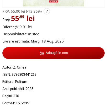
?
PRP:
65,00 lei
(-13,86%)
55
lei
,99
Preț:
Diferență: 9,01 lei
Disponibilitate:
în stoc
Livrare estimată:
Marți, 18 Aug. 2026
Adaugă în coș
Autor:
Z. Ornea
ISBN:
9786303441269
Editura:
Polirom
Anul publicării:
2025
Pagini:
376
Format: 150x235