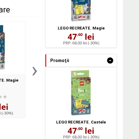
lare
LEGO RECREATE. Magie
47
lei
,60
PRP:
68,00 lei
(-30%)
›
-
Promoţii
E. Magie
LEGO RECREATE. Scoala
LEGO RECREATE. Sp
distractiva
lei
47
lei
47
lei
,60
,60
i
(-30%)
PRP:
68,00 lei
(-30%)
PRP:
68,00 lei
(-30
LEGO RECREATE. Castele
47
lei
,60
PRP:
68,00 lei
(-30%)