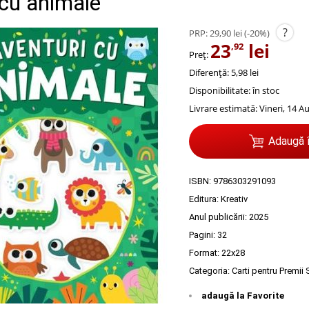
 cu animale
?
PRP:
29,90 lei
(-20%)
23
lei
,92
Preț:
Diferență: 5,98 lei
Disponibilitate:
în stoc
Livrare estimată:
Vineri, 14 A
Adaugă 
ISBN:
9786303291093
Editura:
Kreativ
Anul publicării:
2025
Pagini:
32
Format: 22x28
Categoria:
Carti pentru Premii
adaugă la Favorite