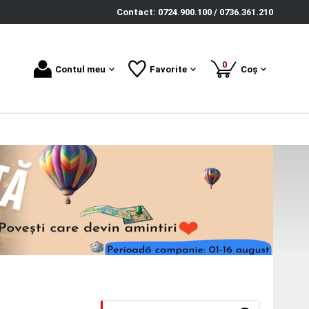
Contact: 0724.900.100 / 0736.361.210
produse
0
Contul meu
Favorite
Coș