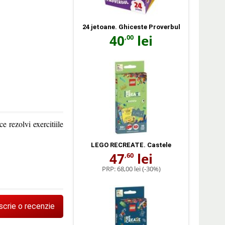
24 jetoane. Ghiceste Proverbul
40
lei
,00
e rezolvi exercitiile
LEGO RECREATE. Castele
47
lei
,60
PRP:
68,00 lei
(-30%)
scrie o recenzie