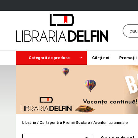
Categorii de produse
Cărţi noi
Promoţii
Librărie
/
Carti pentru Premii Scolare
/
Aventuri cu animale