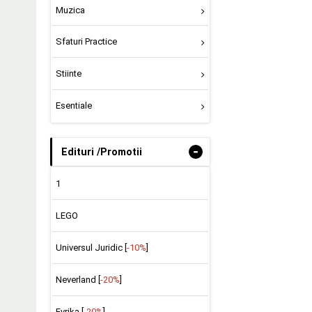
Muzica
Sfaturi Practice
Stiinte
Esentiale
-
Edituri /Promotii
1
LEGO
Universul Juridic [
-10%
]
Neverland [
-20%
]
Evrika [
-20%
]