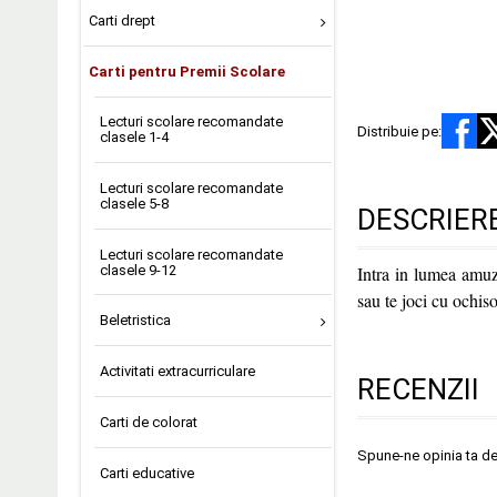
Carti drept
Carti pentru Premii Scolare
Lecturi scolare recomandate
Distribuie pe:
clasele 1-4
Lecturi scolare recomandate
clasele 5-8
DESCRIER
Lecturi scolare recomandate
clasele 9-12
Intra in lumea amuza
sau te joci cu ochis
Beletristica
Activitati extracurriculare
RECENZII
Carti de colorat
Spune-ne opinia ta d
Carti educative