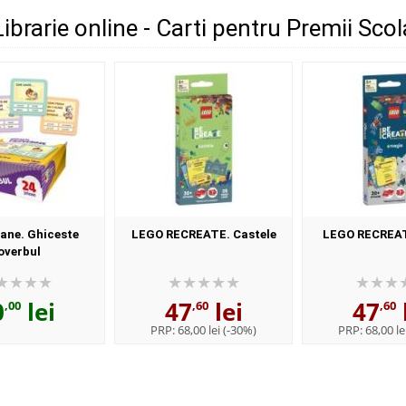
 Librarie online - Carti pentru Premii Sco
oane. Ghiceste
LEGO RECREATE. Castele
LEGO RECREAT
overbul
0
lei
47
lei
47
,00
,60
,60
PRP:
68,00 lei
(-30%)
PRP:
68,00 le