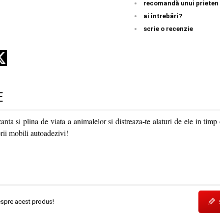
recomandă unui prieten
ai întrebări?
scrie o recenzie
E
nta si plina de viata a animalelor si distreaza-te alaturi de ele in timp c
orii mobili autoadezivi!
✎
espre acest produs!