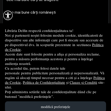

Cele mai bune cărți românești
Cele mai bune cărți religioase
Librăria Delfin respectă confidențialitatea ta!
Noi și partenerii noștri folosim module cookie, identificatorii de
Cele mai bune cărți de istorie
dispozitive sau alte informații care pot fi stocate sau accesate de
pe dispozitivul dvs. în scopurile prezentate in sectiunea
Politica
de Cookie
.
Top cărți beletristică
Aceste date sunt folosite pentru a afișa și personaliza reclame,
pentru a măsura performanța acestora și pentru a înțelege
...toate știrile
audiența noastră.
Cu acordul tău, putem folosi datele tale
personale pentru publicitate personalizată și nepersonalizată. Vă
© 2004 - 2026
Grup DZC SRL
rugăm să alocați timpul necesar pentru a citi și a înțelege
Politica
de Cookie
,
Politica de Confidențialitate
și
Clauze și Condiții
site-
Magazin online
creat de
Vital Soft
ului.
Poți administra setările tale de confidențialitate dând clic pe
butonul ”modifică preferințele”.
Created in 0.0962 sec
modifică preferințele