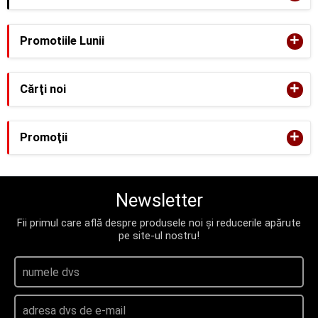
+
Promotiile Lunii
+
Cărţi noi
+
Promoţii
Newsletter
Fii primul care află despre produsele noi și reducerile apărute
pe site-ul nostru!