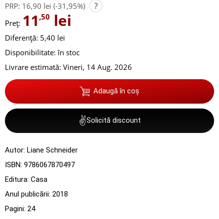
?
PRP:
16,90 lei
(-31,95%)
11
lei
,50
Preț:
Diferență: 5,40 lei
Disponibilitate:
în stoc
Livrare estimată:
Vineri, 14 Aug. 2026
Adaugă în coș
✌
Solicită discount
Autor:
Liane Schneider
ISBN:
9786067870497
Editura:
Casa
Anul publicării:
2018
Pagini:
24