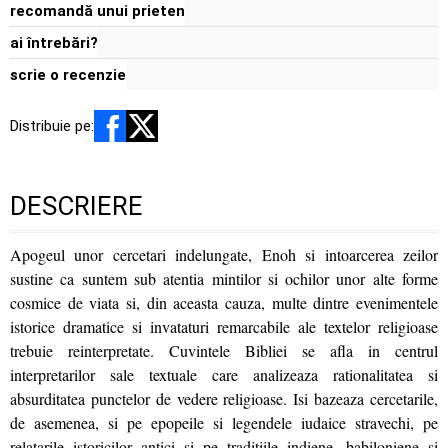
recomandă unui prieten
ai întrebări?
scrie o recenzie
Distribuie pe:
DESCRIERE
Apogeul unor cercetari indelungate, Enoh si intoarcerea zeilor
sustine ca suntem sub atentia mintilor si ochilor unor alte forme
cosmice de viata si, din aceasta cauza, multe dintre evenimentele
istorice dramatice si invataturi remarcabile ale textelor religioase
trebuie reinterpretate. Cuvintele Bibliei se afla in centrul
interpretarilor sale textuale care analizeaza rationalitatea si
absurditatea punctelor de vedere religioase. Isi bazeaza cercetarile,
de asemenea, si pe epopeile si legendele iudaice stravechi, pe
relatarile istoricilor antici si pe traditiile indiene, babiloniene si