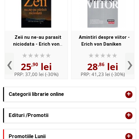
Zeii nu ne-au parasit
Amintiri despre viitor -
niciodata - Erich von
Erich von Daniken
Daniken. Traducere de
‹
›
Dragos Tudor
25
lei
28
lei
,90
,86
PRP:
37,00 lei
(-30%)
PRP:
41,23 lei
(-30%)
+
Categorii librarie online
+
Edituri /Promotii
+
Promotiile Lunii