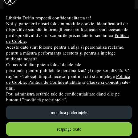
Cele mai bune cărți religioase
Librăria Delfin respectă confidențialitatea ta!
Noi și partenerii noștri folosim module cookie, identificatorii de
Cele mai bune cărți de istorie
dispozitive sau alte informații care pot fi stocate sau accesate de
pe dispozitivul dvs. în scopurile prezentate in sectiunea
Politica
de Cookie
.
Top cărți beletristică
Aceste date sunt folosite pentru a afișa și personaliza reclame,
pentru a măsura performanța acestora și pentru a înțelege
...toate știrile
audiența noastră.
Cu acordul tău, putem folosi datele tale
personale pentru publicitate personalizată și nepersonalizată. Vă
© 2004 - 2026
Grup DZC SRL
rugăm să alocați timpul necesar pentru a citi și a înțelege
Politica
de Cookie
,
Politica de Confidențialitate
și
Clauze și Condiții
site-
Magazin online
creat de
Vital Soft
ului.
Poți administra setările tale de confidențialitate dând clic pe
butonul ”modifică preferințele”.
Created in 0.0989 sec
modifică preferințele
respinge toate