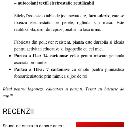
autocolant textil electrostatic reutilizabil
–
fara adeziv,
StickyDoo este o tabla de joc inovatoare,
care se
fixeaza electrostatic pe perete, oglinda sau masa. Este
reutilizabila, usor de repoziționat si nu lasa urme.
Fabricata din poliester rezistent, plansa este durabila si ideala
pentru activitati educative si logopedie cu cei mici.
Partea a II-a:
14 cartonase
color pentru miscare generala
asociata pronuntiei
Partea a III-a:
7 cartonase
cu emotii pentru gimnastica
fonoarticulatorie prin mimica si joc de rol
Ideal pentru logopezi, educatori si parinti. Testat cu bucurie de
copii!
RECENZII
Spune-ne opinia ta despre acest