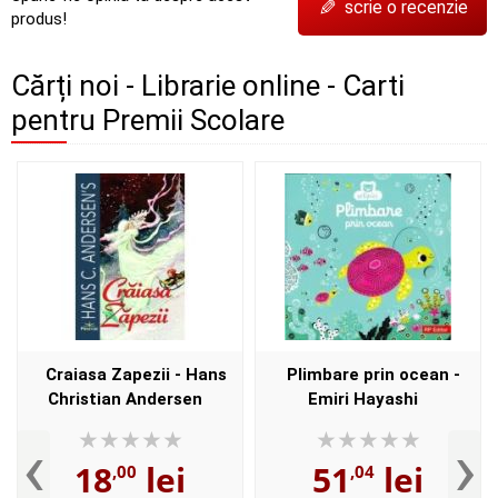
✎
scrie o recenzie
produs!
Cărți noi - Librarie online - Carti
pentru Premii Scolare
Craiasa Zapezii - Hans
Plimbare prin ocean -
Christian Andersen
Emiri Hayashi
‹
›
18
lei
51
lei
,00
,04