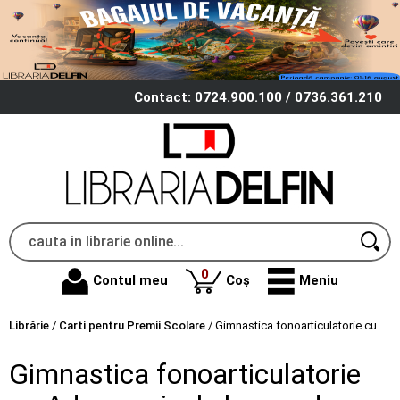
Contact: 0724.900.100 / 0736.361.210
produse
0
Contul meu
Coș
Meniu
Librărie
/
Carti pentru Premii Scolare
/
Gimnastica fonoarticulatorie cu Adam, cainele logoped. Trusa de logopedie
Gimnastica fonoarticulatorie