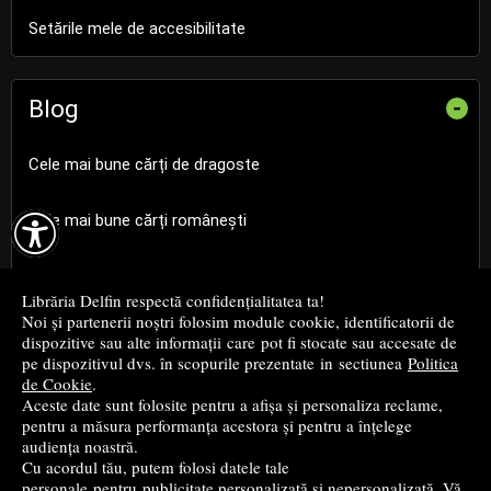
Setările mele de accesibilitate
Blog
-
Cele mai bune cărți de dragoste

Cele mai bune cărți românești
Cele mai bune cărți religioase
Librăria Delfin respectă confidențialitatea ta!
Noi și partenerii noștri folosim module cookie, identificatorii de
Cele mai bune cărți de istorie
dispozitive sau alte informații care pot fi stocate sau accesate de
pe dispozitivul dvs. în scopurile prezentate in sectiunea
Politica
de Cookie
.
Top cărți beletristică
Aceste date sunt folosite pentru a afișa și personaliza reclame,
pentru a măsura performanța acestora și pentru a înțelege
...toate știrile
audiența noastră.
Cu acordul tău, putem folosi datele tale
personale pentru publicitate personalizată și nepersonalizată. Vă