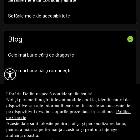
Setările mele de confidențialitate
Setările mele de accesibilitate
Blog
-
Cele mai bune cărți de dragoste

Cele mai bune cărți românești
Cele mai bune cărți religioase
Librăria Delfin respectă confidențialitatea ta!
Noi și partenerii noștri folosim module cookie, identificatorii de
Cele mai bune cărți de istorie
dispozitive sau alte informații care pot fi stocate sau accesate de
pe dispozitivul dvs. în scopurile prezentate in sectiunea
Politica
de Cookie
.
Top cărți beletristică
Aceste date sunt folosite pentru a afișa și personaliza reclame,
pentru a măsura performanța acestora și pentru a înțelege
...toate știrile
audiența noastră.