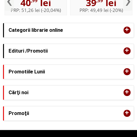
40
lei
39
lei
,99
,59
Russell
Rachel Renee Russell
PRP:
51,26 lei
(-20,04%)
PRP:
49,49 lei
(-20%)
+
Categorii librarie online
+
Edituri /Promotii
+
Promotiile Lunii
+
Cărţi noi
+
Promoţii