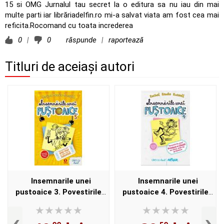
15 si OMG Jurnalul tau secret la o editura sa nu iau din mai
multe parti iar librăriadelfin.ro mi-a salvat viata am fost cea mai
reficita.Rocomand cu toata increderea
0
|
0
răspunde
|
raportează
Titluri de aceiași autori
Insemnarile unei
Insemnarile unei
pustoaice 3. Povestirile
pustoaice 4. Povestirile
unui pop star nu chiar atat
unei Printese a Ghetii nu
‹
›
de talentat - Rachel Renee
chiar atat de gratioase -