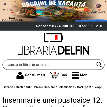
Contact: 0724.900.100 / 0736.361.210
produse
0
Contul meu
Coș
Meniu
Librărie
/
Carti pentru Premii Scolare
/
Beletristica
/
Carti pentru copii
/
I
Insemnarile unei pustoaice 12.