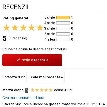
RECENZII
5 stele
1
Rating general
4 stele
0
3 stele
0
2 stele
0
5
(1 recenzie)
1 stea
0
Spune-ne opinia ta despre acest produs!
✎
scrie o recenzie
Sortează după
cele mai recente
Marza diana
5
acum 3 luni
Cea mai minunata editura
Stau de vinci ore si increc sa gasesc toate volumele 11 12 13 14