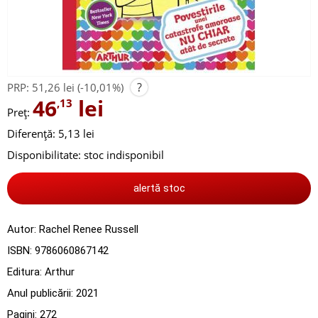
?
PRP:
51,26 lei
(-10,01%)
46
lei
,13
Preț:
Diferență: 5,13 lei
Disponibilitate:
stoc indisponibil
alertă stoc
Autor:
Rachel Renee Russell
ISBN:
9786060867142
Editura:
Arthur
Anul publicării:
2021
Pagini:
272