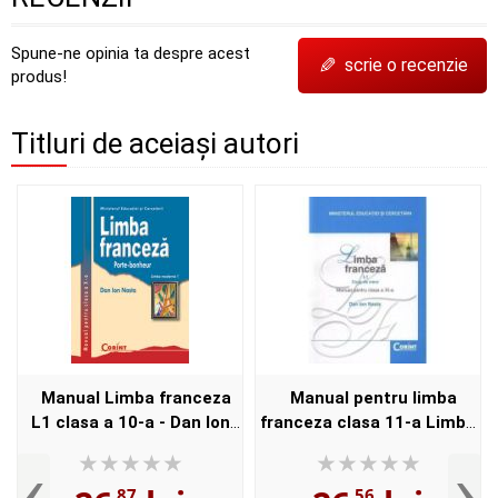
Spune-ne opinia ta despre acest
✎
scrie o recenzie
produs!
Titluri de aceiași autori
Manual Limba franceza
Manual pentru limba
L1 clasa a 10-a - Dan Ion
franceza clasa 11-a Limba
Nasta
1 - Dan Ion Nasta
‹
›
,87
,56