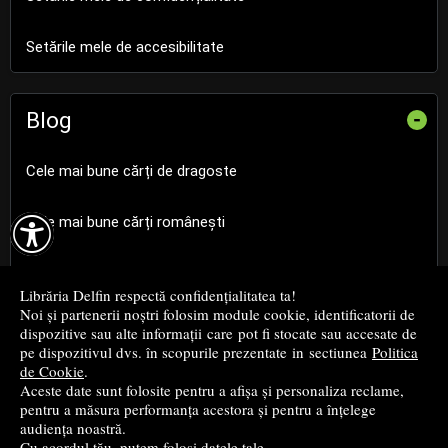
Setările mele de accesibilitate
Blog
-
Cele mai bune cărți de dragoste

Cele mai bune cărți românești
Cele mai bune cărți religioase
Librăria Delfin respectă confidențialitatea ta!
Noi și partenerii noștri folosim module cookie, identificatorii de
Cele mai bune cărți de istorie
dispozitive sau alte informații care pot fi stocate sau accesate de
pe dispozitivul dvs. în scopurile prezentate in sectiunea
Politica
de Cookie
.
Top cărți beletristică
Aceste date sunt folosite pentru a afișa și personaliza reclame,
pentru a măsura performanța acestora și pentru a înțelege
...toate știrile
audiența noastră.
Cu acordul tău, putem folosi datele tale