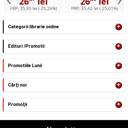
26
lei
26
lei
PRP:
35,95 lei
(-25,26%)
PRP:
35,42 lei
(-25,01%)
+
Categorii librarie online
+
Edituri /Promotii
+
Promotiile Lunii
+
Cărţi noi
+
Promoţii