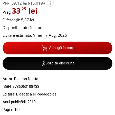
?
PRP:
39,12 lei
(-15,01%)
33
lei
,25
Preț:
Diferență: 5,87 lei
Disponibilitate:
în stoc
Livrare estimată:
Vineri, 7 Aug. 2026
Adaugă în coș
✌
Solicită discount
Autor:
Dan Ion Nasta
ISBN:
9786063108433
Editura:
Didactica si Pedagogica
Anul publicării:
2019
Pagini:
104