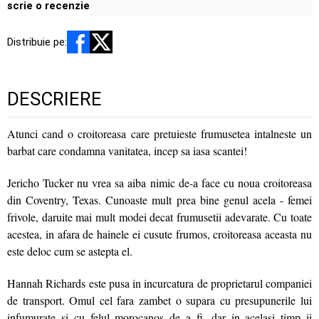
scrie o recenzie
Distribuie pe:
DESCRIERE
Atunci cand o croitoreasa care pretuieste frumusetea intalneste un
barbat care condamna vanitatea, incep sa iasa scantei!
Jericho Tucker nu vrea sa aiba nimic de-a face cu noua croitoreasa
din Coventry, Texas. Cunoaste mult prea bine genul acela - femei
frivole, daruite mai mult modei decat frumusetii adevarate. Cu toate
acestea, in afara de hainele ei cusute frumos, croitoreasa aceasta nu
este deloc cum se astepta el.
Hannah Richards este pusa in incurcatura de proprietarul companiei
de transport. Omul cel fara zambet o supara cu presupunerile lui
infumurate si cu felul morocanos de a fi, dar in acelasi timp ii