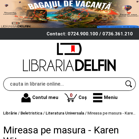
Contact: 0724.900.100 / 0736.361.210
produse
0
Contul meu
Coș
Meniu
Librărie
/
Beletristica
/
Literatura Universala
/
Mireasa pe masura - Karen Witemeyer
Mireasa pe masura - Karen