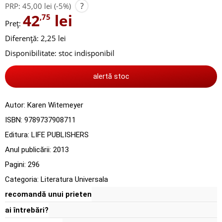
?
PRP:
45,00 lei
(-5%)
42
lei
,75
Preț:
Diferență: 2,25 lei
Disponibilitate:
stoc indisponibil
alertă stoc
Autor:
Karen Witemeyer
ISBN:
9789737908711
Editura:
LIFE PUBLISHERS
Anul publicării:
2013
Pagini:
296
Categoria:
Literatura Universala
recomandă unui prieten
ai întrebări?