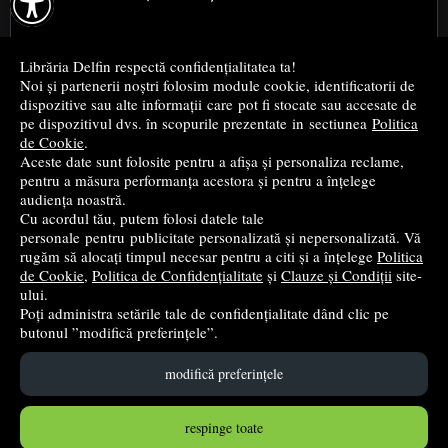

Cele mai bune cărți religioase
Librăria Delfin respectă confidențialitatea ta!
Noi și partenerii noștri folosim module cookie, identificatorii de
Cele mai bune cărți de istorie
dispozitive sau alte informații care pot fi stocate sau accesate de
pe dispozitivul dvs. în scopurile prezentate in sectiunea
Politica
de Cookie
.
Top cărți beletristică
Aceste date sunt folosite pentru a afișa și personaliza reclame,
pentru a măsura performanța acestora și pentru a înțelege
...toate știrile
audiența noastră.
Cu acordul tău, putem folosi datele tale
personale pentru publicitate personalizată și nepersonalizată. Vă
© 2004 - 2026
Grup DZC SRL
rugăm să alocați timpul necesar pentru a citi și a înțelege
Politica
de Cookie
,
Politica de Confidențialitate
și
Clauze și Condiții
site-
Magazin online
creat de
Vital Soft
ului.
Poți administra setările tale de confidențialitate dând clic pe
butonul ”modifică preferințele”.
Created in 0.1107 sec
modifică preferințele
respinge toate