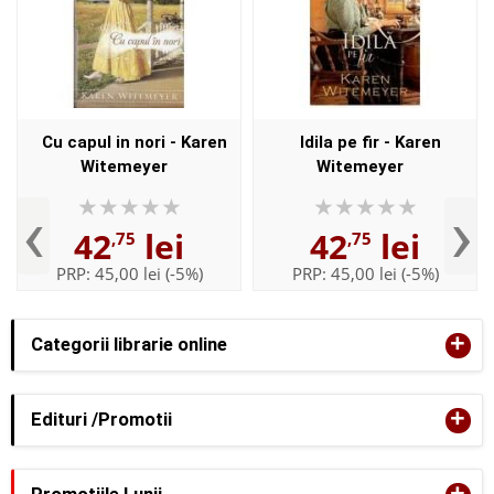
Cu capul in nori - Karen
Idila pe fir - Karen
Witemeyer
Witemeyer
‹
›
42
lei
42
lei
,75
,75
PRP:
45,00 lei
(-5%)
PRP:
45,00 lei
(-5%)
+
Categorii librarie online
+
Edituri /Promotii