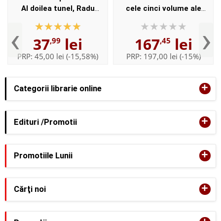
Al doilea tunel, Radu
cele cinci volume ale
Cinamar
autorului
‹
›
37
lei
167
lei
,99
,45
PRP:
45,00 lei
(-15,58%)
PRP:
197,00 lei
(-15%)
+
Categorii librarie online
+
Edituri /Promotii
+
Promotiile Lunii
+
Cărţi noi