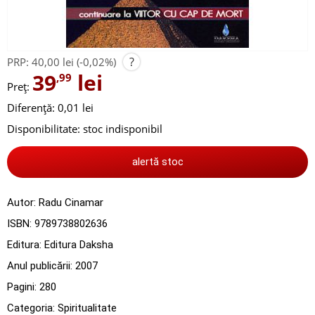
?
PRP:
40,00 lei
(-0,02%)
39
lei
,99
Preț:
Diferență: 0,01 lei
Disponibilitate:
stoc indisponibil
alertă stoc
Autor:
Radu Cinamar
ISBN:
9789738802636
Editura:
Editura Daksha
Anul publicării:
2007
Pagini:
280
Categoria:
Spiritualitate