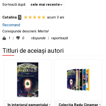
Sortează după
cele mai recente
Catalina
5
acum 3 ani
Recomand
Corespunde descrierii. Merita!
1
|
0
răspunde
|
raportează
Titluri de aceiași autori
In interiorul pamantului -
Colectia Radu Cinamar -