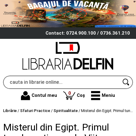
Contact: 0724.900.100 / 0736.361.210
produse
0
Contul meu
Coș
Meniu
Librărie
/
Sfaturi Practice
/
Spiritualitate
/
Misterul din Egipt. Primul tunel, continuare la Viitor cu cap de mort - Radu Cinamar
Misterul din Egipt. Primul