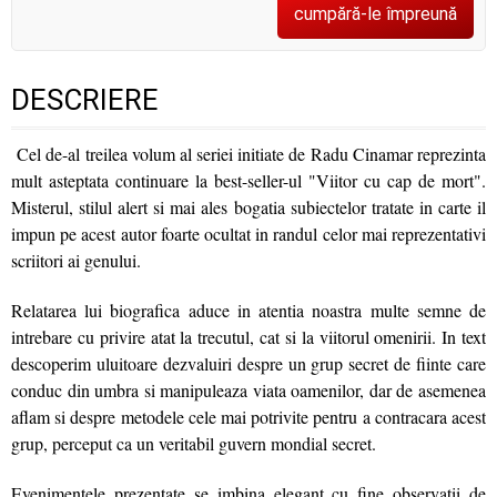
cumpără-le împreună
DESCRIERE
Cel de-al treilea volum al seriei initiate de Radu Cinamar reprezinta
mult asteptata continuare la best-seller-ul "Viitor cu cap de mort".
Misterul, stilul alert si mai ales bogatia subiectelor tratate in carte il
impun pe acest autor foarte ocultat in randul celor mai reprezentativi
scriitori ai genului.
Relatarea lui biografica aduce in atentia noastra multe semne de
intrebare cu privire atat la trecutul, cat si la viitorul omenirii. In text
descoperim uluitoare dezvaluiri despre un grup secret de fiinte care
conduc din umbra si manipuleaza viata oamenilor, dar de asemenea
aflam si despre metodele cele mai potrivite pentru a contracara acest
grup, perceput ca un veritabil guvern mondial secret.
Evenimentele prezentate se imbina elegant cu fine observatii de