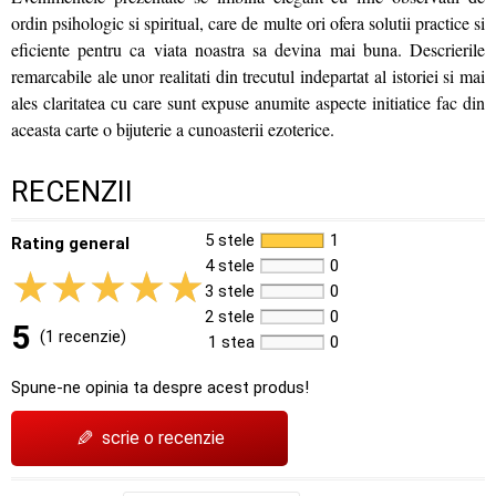
ordin psihologic si spiritual, care de multe ori ofera solutii practice si
eficiente pentru ca viata noastra sa devina mai buna. Descrierile
remarcabile ale unor realitati din trecutul indepartat al istoriei si mai
ales claritatea cu care sunt expuse anumite aspecte initiatice fac din
aceasta carte o bijuterie a cunoasterii ezoterice.
RECENZII
5 stele
1
Rating general
4 stele
0
3 stele
0
2 stele
0
5
(1 recenzie)
1 stea
0
Spune-ne opinia ta despre acest produs!
✎
scrie o recenzie