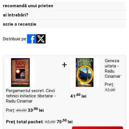
recomandă unui prieten
ai întrebări?
scrie o recenzie
Distribuie pe:
Geneza
+
uitata -
Radu
Cinamar
Preț:
52,00
Pergamentul secret. Cinci
,60
tehnici initiatice tibetane -
41
lei
Radu Cinamar
,90
40,00
Preț:
33
lei
,50
92,00
Preț total pachet
:
75
lei