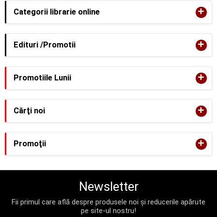
+
Categorii librarie online
+
Edituri /Promotii
+
Promotiile Lunii
+
Cărţi noi
+
Promoţii
Newsletter
Fii primul care află despre produsele noi și reducerile apărute
pe site-ul nostru!