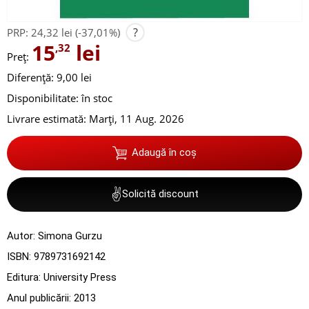
?
PRP:
24,32 lei
(-37,01%)
15
lei
,32
Preț:
Diferență: 9,00 lei
Disponibilitate:
în stoc
Livrare estimată:
Marți, 11 Aug. 2026
Adaugă în coș
✌
Solicită discount
Autor:
Simona Gurzu
ISBN:
9789731692142
Editura:
University Press
Anul publicării:
2013