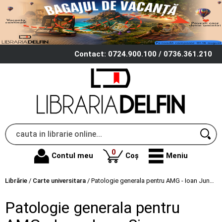
Contact: 0724.900.100 / 0736.361.210
produse
0
Contul meu
Coș
Meniu
Librărie
/
Carte universitara
/
Patologie generala pentru AMG - Ioan Jung, Simona Gurzu
Patologie generala pentru