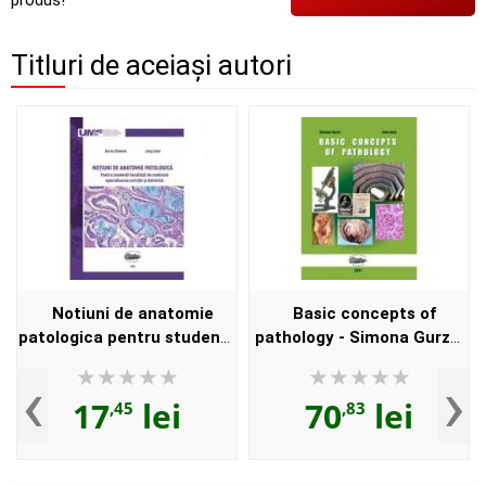
Titluri de aceiași autori
Notiuni de anatomie
Basic concepts of
patologica pentru studentii
pathology - Simona Gurzu,
Facultatii de medicina,
Ioan Jung
‹
›
specializarea Nutritie si
17
lei
70
lei
,45
,83
dietetica - Simona Gur...