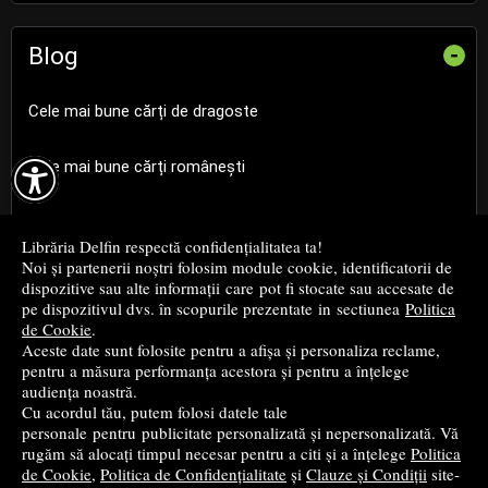
Blog
-
Cele mai bune cărți de dragoste

Cele mai bune cărți românești
Cele mai bune cărți religioase
Librăria Delfin respectă confidențialitatea ta!
Noi și partenerii noștri folosim module cookie, identificatorii de
Cele mai bune cărți de istorie
dispozitive sau alte informații care pot fi stocate sau accesate de
pe dispozitivul dvs. în scopurile prezentate in sectiunea
Politica
de Cookie
.
Top cărți beletristică
Aceste date sunt folosite pentru a afișa și personaliza reclame,
pentru a măsura performanța acestora și pentru a înțelege
...toate știrile
audiența noastră.
Cu acordul tău, putem folosi datele tale
personale pentru publicitate personalizată și nepersonalizată. Vă
© 2004 - 2026
Grup DZC SRL
rugăm să alocați timpul necesar pentru a citi și a înțelege
Politica
de Cookie
,
Politica de Confidențialitate
și
Clauze și Condiții
site-