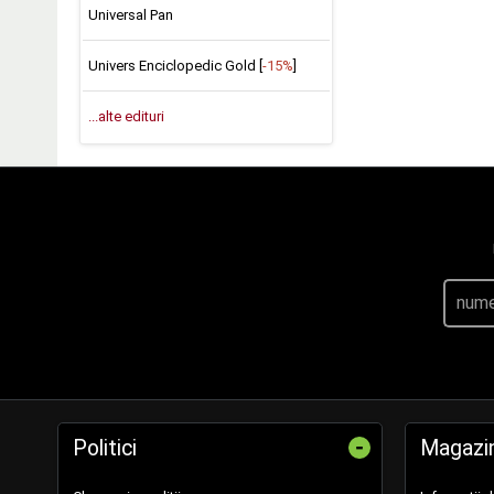
Universal Pan
Univers Enciclopedic Gold [
-15%
]
...alte edituri
-
Politici
Magazi