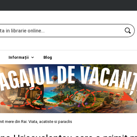
Informații
Blog
it mere din Rai. Viata, acatiste si paraclis