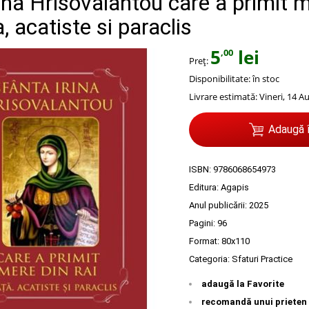
ina Hrisovalantou care a primit 
a, acatiste si paraclis
5
lei
,00
Preț:
Disponibilitate:
în stoc
Livrare estimată:
Vineri, 14 A
Adaugă 
ISBN:
9786068654973
Editura:
Agapis
Anul publicării:
2025
Pagini:
96
Format: 80x110
Categoria:
Sfaturi Practice
adaugă la Favorite
recomandă unui prieten