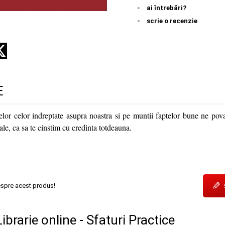
ai întrebări?
scrie o recenzie
E
telor celor indreptate asupra noastra si pe muntii faptelor bune ne pov
ale, ca sa te cinstim cu credinta totdeauna.
✎
espre acest produs!
Librarie online - Sfaturi Practice