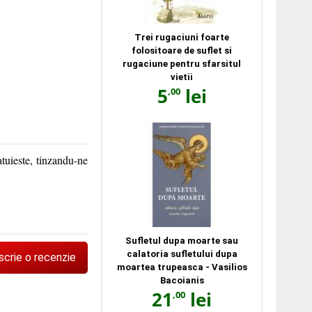
Trei rugaciuni foarte
folositoare de suflet si
rugaciune pentru sfarsitul
vietii
5
lei
,00
atuieste, tinzandu-ne
Sufletul dupa moarte sau
calatoria sufletului dupa
scrie o recenzie
moartea trupeasca - Vasilios
Bacoianis
21
lei
,00