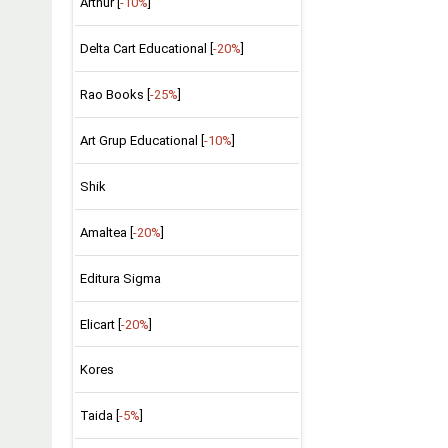
Arthur [
-10%
]
Delta Cart Educational [
-20%
]
Rao Books [
-25%
]
Art Grup Educational [
-10%
]
Shik
Amaltea [
-20%
]
Editura Sigma
Elicart [
-20%
]
Kores
Taida [
-5%
]