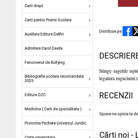
Carti drept
Carti pentru Premii Scolare
Distribuie pe:
Auxiliare Editura Delfin
Admitere Carol Davila
DESCRIER
Fenomenul de Bullying
Stinge sagetile ispi
Bibliografie scolara recomandata
legatura rugaciunii t
2025
RECENZII
Editura DZC
Medicina ( Carti de specialitate )
Spune-ne opinia ta d
Promotie Pachete Universul Juridic
Cărți noi - 
Carte universitara