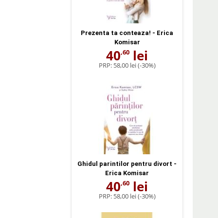
Prezenta ta conteaza! - Erica
Komisar
40
lei
,60
PRP:
58,00 lei
(-30%)
Ghidul parintilor pentru divort -
Erica Komisar
40
lei
,60
PRP:
58,00 lei
(-30%)