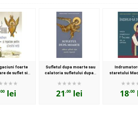
gaciuni foarte
Sufletul dupa moarte sau
Indrumatoru
re de suflet si
calatoria sufletului dupa
staretului Mac
pentru sfarsitul
moartea trupeasca - Vasilios
Optina - Serafi
vietii
Bacoianis
lei
21
lei
18
,00
,00
,00