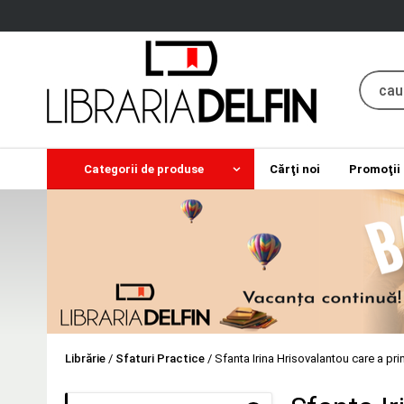
Categorii de produse
Cărţi noi
Promoţii
Librărie
/
Sfaturi Practice
/
Sfanta Irina Hrisovalantou care a prim