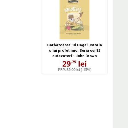
Sarbatoarea lui Hagai. Istoria
unui profet mic. Seria cei 12
cutezatori - John Brown
29
lei
,75
PRP:
35,00 lei
(-15%)