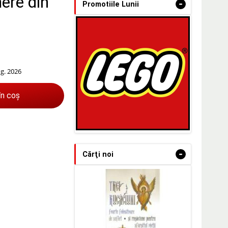
mere din
-
Promotiile Lunii
ug. 2026
în coș
-
Cărţi noi