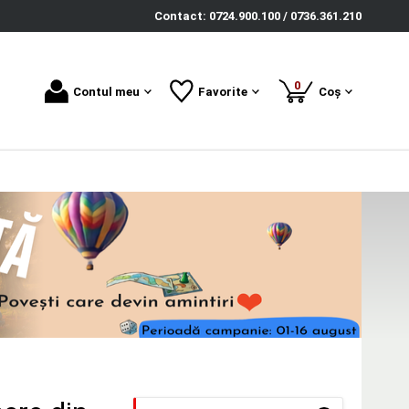
Contact: 0724.900.100 / 0736.361.210
produse
0
Contul meu
Favorite
Coș