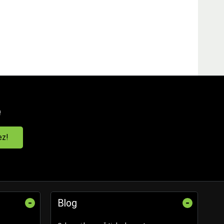
!
ez!
-
-
Blog