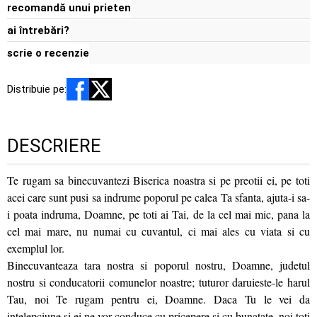
recomandă unui prieten
ai întrebări?
scrie o recenzie
Distribuie pe:
DESCRIERE
Te rugam sa binecuvantezi Biserica noastra si pe preotii ei, pe toti
acei care sunt pusi sa indrume poporul pe calea Ta sfanta, ajuta-i sa-
i poata indruma, Doamne, pe toti ai Tai, de la cel mai mic, pana la
cel mai mare, nu numai cu cuvantul, ci mai ales cu viata si cu
exemplul lor.
Binecuvanteaza tara nostra si poporul nostru, Doamne, judetul
nostru si conducatorii comunelor noastre; tuturor daruieste-le harul
Tau, noi Te rugam pentru ei, Doamne. Daca Tu le vei da
intelepciune si ei ne vor conduce cu pricepere si cu bunatate, noi toti