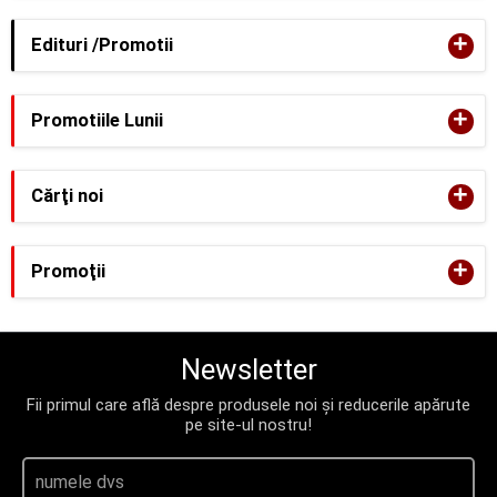
+
Edituri /Promotii
+
Promotiile Lunii
+
Cărţi noi
+
Promoţii
Newsletter
Fii primul care află despre produsele noi și reducerile apărute
pe site-ul nostru!