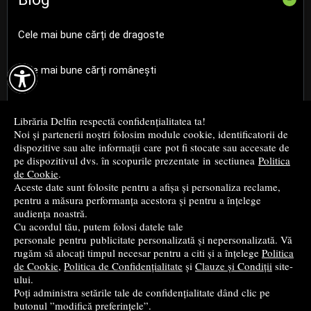
Cele mai bune cărți de dragoste

Cele mai bune cărți românești
Cele mai bune cărți religioase
Librăria Delfin respectă confidențialitatea ta!
Noi și partenerii noștri folosim module cookie, identificatorii de
Cele mai bune cărți de istorie
dispozitive sau alte informații care pot fi stocate sau accesate de
pe dispozitivul dvs. în scopurile prezentate in sectiunea
Politica
de Cookie
.
Top cărți beletristică
Aceste date sunt folosite pentru a afișa și personaliza reclame,
pentru a măsura performanța acestora și pentru a înțelege
...toate știrile
audiența noastră.
Cu acordul tău, putem folosi datele tale
personale pentru publicitate personalizată și nepersonalizată. Vă
© 2004 - 2026
Grup DZC SRL
rugăm să alocați timpul necesar pentru a citi și a înțelege
Politica
de Cookie
,
Politica de Confidențialitate
și
Clauze și Condiții
site-
Magazin online
creat de
Vital Soft
ului.
Poți administra setările tale de confidențialitate dând clic pe
butonul ”modifică preferințele”.
Created in 0.0873 sec