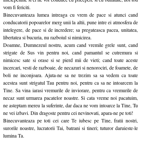
vom fi fericiti.
Binecuvanteaza lumea intreaga cu vrem de pace si atunci cand
conducatorii popoarelor merg unii la altii, pune intre ei atmosfera de
intelegere, de pace si de incredere; sa pregateasca pacea, unitatea,
libertatea si bucuria, nu razboiul si nimicirea.
Doamne, Dumnezeul nostru, acum cand vremile grele sunt, cand
strigate de Sus vin pentru noi, cand pamantul se cutremura si
nimicesc sate si orase si se pierd mii de vieti; cand toate aceste
incercari, vesti de razboaie, de necazuri si nenorociri, de foamete, de
boli ne inconjoara. Ajuta-ne sa ne trezim sa sa vedem ca toate
acestea sunt strigatul Tau pentru noi, pentru ca sa ne intoarcem la
Tine. Sa vina iarasi vremurile de inviorare, pentru ca vremurile de
necaz sunt urmarea pacatelor noastre. Si cata vreme noi pacatuim,
ne asteptam mereu la suferinte, dar daca ne vom intoarce la Tine, Tu
ne vei izbavi. Din dragoste pentru cei nevinovati, apara-ne pe toti!
Binecuvanteaza pe toti cei care Te iubesc pe Tine, fratii nostri,
surorile noastre, lucratorii Tai, batrani si tineri; tuturor daruieste-le
lumina Ta.