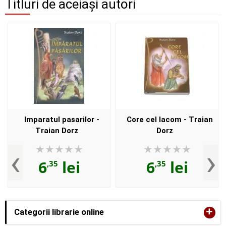
Titluri de aceiași autori
Imparatul pasarilor -
Core cel lacom - Traian
Traian Dorz
Dorz
‹
›
6
lei
6
lei
,35
,35
+
Categorii librarie online