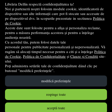
Librăria Delfin respectă confidențialitatea ta!
Noi și partenerii noștri folosim module cookie, identificatorii de
Cele mai bune cărți de istorie
dispozitive sau alte informații care pot fi stocate sau accesate de
pe dispozitivul dvs. în scopurile prezentate in sectiunea
Politica
de Cookie
.
Top cărți beletristică
Aceste date sunt folosite pentru a afișa și personaliza reclame,
pentru a măsura performanța acestora și pentru a înțelege
...toate știrile
audiența noastră.
Cu acordul tău, putem folosi datele tale
personale pentru publicitate personalizată și nepersonalizată. Vă
© 2004 - 2026
Grup DZC SRL
rugăm să alocați timpul necesar pentru a citi și a înțelege
Politica
de Cookie
,
Politica de Confidențialitate
și
Clauze și Condiții
site-
Magazin online
creat de
Vital Soft
ului.
Poți administra setările tale de confidențialitate dând clic pe
butonul ”modifică preferințele”.
Created in 0.0830 sec
modifică preferințele
respinge toate
acceptă toate