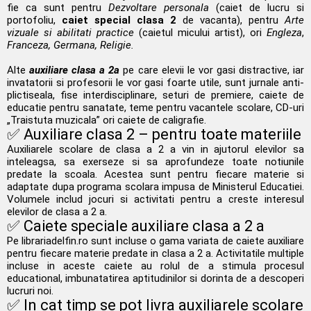
fie ca sunt pentru
Dezvoltare personala
(caiet de lucru si
portofoliu,
caiet special clasa 2
de vacanta), pentru
Arte
vizuale si abilitati practice
(caietul micului artist), ori
Engleza
,
Franceza, Germana, Religie.
Alte
auxiliare clasa a 2a
pe care elevii le vor gasi distractive, iar
invatatorii si profesorii le vor gasi foarte utile, sunt jurnale anti-
plictiseala, fise interdisciplinare, seturi de premiere, caiete de
educatie pentru sanatate, teme pentru vacantele scolare, CD-uri
„Traistuta muzicala” ori caiete de caligrafie.
✅ Auxiliare clasa 2 – pentru toate materiile
Auxiliarele scolare de clasa a 2 a vin in ajutorul elevilor sa
inteleagsa, sa exerseze si sa aprofundeze toate notiunile
predate la scoala. Acestea sunt pentru fiecare materie si
adaptate dupa programa scolara impusa de Ministerul Educatiei.
Volumele includ jocuri si activitati pentru a creste interesul
elevilor de clasa a 2 a.
✅ Caiete speciale auxiliare clasa a 2 a
Pe librariadelfin.ro sunt incluse o gama variata de caiete auxiliare
pentru fiecare materie predate in clasa a 2 a. Activitatile multiple
incluse in aceste caiete au rolul de a stimula procesul
educational, imbunatatirea aptitudinilor si dorinta de a descoperi
lucruri noi.
✅ In cat timp se pot livra auxiliarele scolare