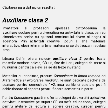
Căutarea nu a dat niciun rezultat.
Auxiliare clasa 2
Invatatorii si profesorii apeleaza dintotdeauna la
auxiliare
scolare pentru diversificarea activitatii la clasa, penreu
dinamizarea orelor cu ajutorul continutului divers si bogat al
acestora. Prin activitati creative, jocuri si alte materiale
interactive, elevii retin mai bine materia si se distreaza in acelasi
timp.
Libraria Delfin ofera inclusiv
auxiliare clasa 2
pentru toate
materiile scolare: caiete, CD-uri, fise de lucru, culegeri de texte si
nu numai, pentru ca elevii sa se distreze invatand.
Materiilor cu prioritate, precum
Comunicare in limba romana
ori
Matematica si explorarea mediului
, le sunt dedicate pachete de
auxiliare pentru semestrele 1+2, insa cartile si caietele pot fi
achizitionate si separat pentru fiecare semestru in parte.
Pentru
Comunicare
gasiti in oferta culegeri de exercitii aplicative,
activitati interactive pe suport CD cu soft educational, culegeri
pentru ateliere de lectura si scriere creativa, culegeri pentru