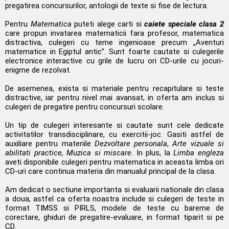
pregatirea concursurilor, antologii de texte si fise de lectura.
Pentru
Matematica
puteti alege carti si
caiete speciale clasa 2
care propun invatarea matematicii fara profesor, matematica
distractiva, culegeri cu teme ingenioase precum „Aventuri
matematice in Egiptul antic”. Sunt foarte cautate si culegerile
electronice interactive cu grile de lucru ori CD-urile cu jocuri-
enigme de rezolvat.
De asemenea, exista si materiale pentru recapitulare si teste
distractive, iar pentru nivel mai avansat, in oferta am inclus si
culegeri de pregatire pentru concursuri scolare.
Un tip de culegeri interesante si cautate sunt cele dedicate
activitatilor transdisciplinare, cu exercitii-joc. Gasiti astfel de
auxiliare pentru materiile
Dezvoltare personala
,
Arte vizuale si
abilitati practice, Muzica si miscare
. In plus, la
Limba engleza
aveti disponibile culegeri pentru matematica in aceasta limba ori
CD-uri care continua materia din manualul principal de la clasa.
Am dedicat o sectiune importanta si evaluarii nationale din clasa
a doua, astfel ca oferta noastra include si culegeri de teste in
format TIMSS si PIRLS, modele de teste cu bareme de
corectare, ghiduri de pregatire-evaluare, in format tiparit si pe
CD.