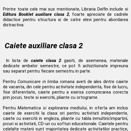
Printre toate cele mai sus mentionate, Libraria Delfin include si
Editura Booklet auxiliare clasa 2
, foarte apreciate de cadrele
didactice pentru structura si de catre elevi pentru abordarea
distractiva.
Caiete auxiliare clasa 2
In lista de
caiete clasa 2
gasiti, de asemenea, materiale
dedicate ambelor semestre, ce pot fi achizitionate impreuna
sau separat pentru fiecare semestru in parte.
Pentru
Comunicare in limba romana
aveti de ales dintre caiete
de vacanta, din cele pentru activitate independenta, fise de lucru,
fise diferentiate, caiete pentru a exersa comunicarea corecta
prin jocuri, teste si exercitii, pliante cu ortograme.
Pentru
Matematica si explorarea mediului
, in oferta am inclus
caiete de exercitii la clasa ori pentru activitati independente,
caiete cu exercitii in engleza, pliante cu tabla inmultirii/impartirii,
jocuri si activitati, CD-uri cu softuri educationale.
Caietele pentru
celelalte materii sunt majoritatea dedicate activitatilor practice,