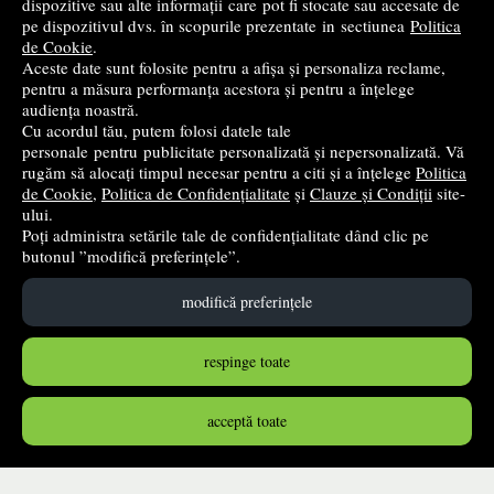
dispozitive sau alte informații care pot fi stocate sau accesate de
pe dispozitivul dvs. în scopurile prezentate in sectiunea
Politica
Cele mai bune cărți de istorie
de Cookie
.
Aceste date sunt folosite pentru a afișa și personaliza reclame,
pentru a măsura performanța acestora și pentru a înțelege
Top cărți beletristică
audiența noastră.
Cu acordul tău, putem folosi datele tale
...toate știrile
personale pentru publicitate personalizată și nepersonalizată. Vă
rugăm să alocați timpul necesar pentru a citi și a înțelege
Politica
de Cookie
,
Politica de Confidențialitate
și
Clauze și Condiții
site-
© 2004 - 2026
Grup DZC SRL
ului.
Poți administra setările tale de confidențialitate dând clic pe
Magazin online
creat de
Vital Soft
butonul ”modifică preferințele”.
modifică preferințele
Created in 0.0849 sec
respinge toate
acceptă toate