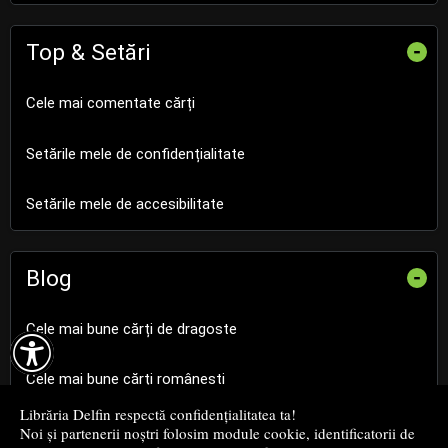
Top & Setări
-
Cele mai comentate cărți
Setările mele de confidențialitate
Setările mele de accesibilitate
Blog
-
Cele mai bune cărți de dragoste

Cele mai bune cărți românești
Librăria Delfin respectă confidențialitatea ta!
Cele mai bune cărți religioase
Noi și partenerii noștri folosim module cookie, identificatorii de