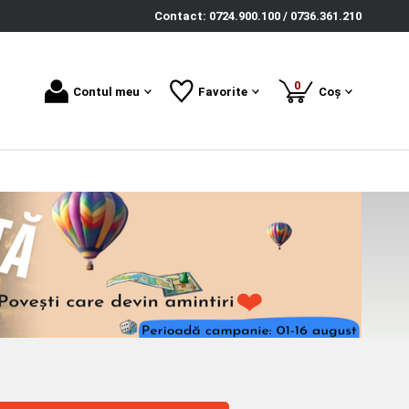
Contact: 0724.900.100 / 0736.361.210
produse
0
Contul meu
Favorite
Coș