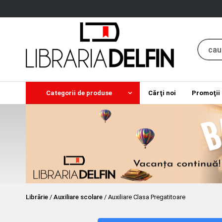
Categorii de produse
Cărţi noi
Promoţii
Librărie
/
Auxiliare scolare
/
Auxiliare Clasa Pregatitoare