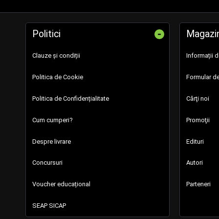
-
Politici
Magazi
Clauze și condiții
Informații 
Politica de Cookie
Formular de
Politica de Confidențialitate
Cărţi noi
Cum cumperi?
Promoţii
Despre livrare
Edituri
Concursuri
Autori
Voucher educațional
Parteneri
SEAP SICAP