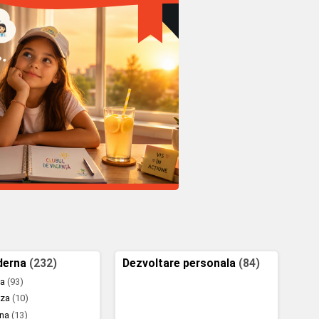
derna
(232)
Dezvoltare personala
(84)
za
(93)
eza
(10)
ana
(13)