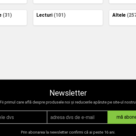
re
(31)
Lecturi
(101)
Altele
(25
Newsletter
Fii primul care află despre produsele noi și reducerile apărute pe site-ul nostru
mă abon
Prin abonarea la newsletter confirmi că ai peste 16 ani.