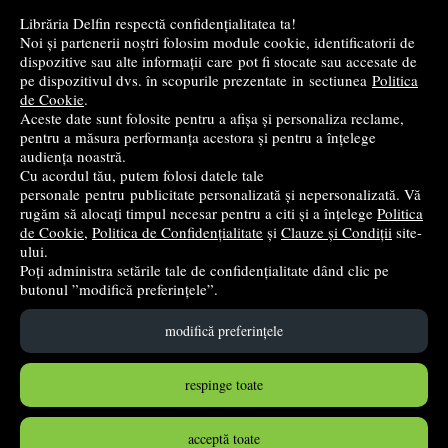
Librăria Delfin respectă confidențialitatea ta!
Cele mai bune cărți religioase
Noi și partenerii noștri folosim module cookie, identificatorii de
dispozitive sau alte informații care pot fi stocate sau accesate de
pe dispozitivul dvs. în scopurile prezentate in sectiunea
Politica
Cele mai bune cărți de istorie
de Cookie
.
Aceste date sunt folosite pentru a afișa și personaliza reclame,
pentru a măsura performanța acestora și pentru a înțelege
Top cărți beletristică
audiența noastră.
Cu acordul tău, putem folosi datele tale
...toate știrile
personale pentru publicitate personalizată și nepersonalizată. Vă
rugăm să alocați timpul necesar pentru a citi și a înțelege
Politica
de Cookie
,
Politica de Confidențialitate
și
Clauze și Condiții
site-
© 2004 - 2026
Grup DZC SRL
ului.
Poți administra setările tale de confidențialitate dând clic pe
Magazin online
creat de
Vital Soft
butonul ”modifică preferințele”.
modifică preferințele
Created in 0.0875 sec
respinge toate
acceptă toate