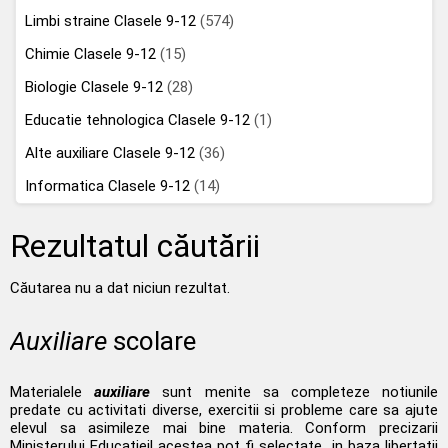
Limbi straine Clasele 9-12
(574)
Chimie Clasele 9-12
(15)
Biologie Clasele 9-12
(28)
Educatie tehnologica Clasele 9-12
(1)
Alte auxiliare Clasele 9-12
(36)
Informatica Clasele 9-12
(14)
Rezultatul căutării
Căutarea nu a dat niciun rezultat.
Auxiliare
scolare
Materialele
auxiliare
sunt menite sa completeze notiunile
predate cu activitati diverse, exercitii si probleme care sa ajute
elevul sa asimileze mai bine materia. Conform precizarii
Ministerului Educatieil acestea pot fi selectate „in baza libertatii