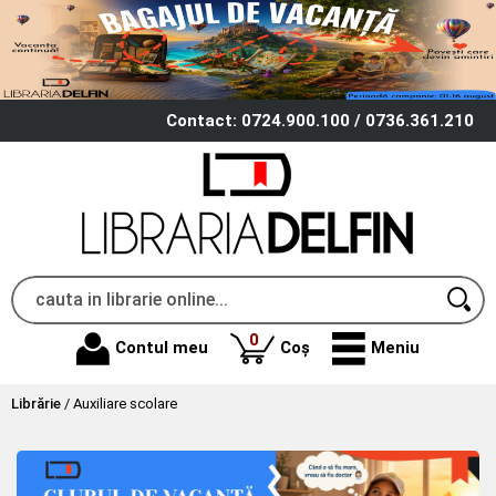
Contact: 0724.900.100 / 0736.361.210
produse
0
Contul meu
Coș
Meniu
Librărie
/
Auxiliare scolare