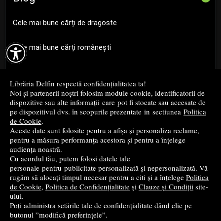
Cele mai bune cărți de dragoste

Cele mai bune cărți românești
Cele mai bune cărți religioase
Librăria Delfin respectă confidențialitatea ta!
Noi și partenerii noștri folosim module cookie, identificatorii de
Cele mai bune cărți de istorie
dispozitive sau alte informații care pot fi stocate sau accesate de
pe dispozitivul dvs. în scopurile prezentate in sectiunea
Politica
de Cookie
.
Top cărți beletristică
Aceste date sunt folosite pentru a afișa și personaliza reclame,
pentru a măsura performanța acestora și pentru a înțelege
...toate știrile
audiența noastră.
Cu acordul tău, putem folosi datele tale
personale pentru publicitate personalizată și nepersonalizată. Vă
© 2004 - 2026
Grup DZC SRL
rugăm să alocați timpul necesar pentru a citi și a înțelege
Politica
de Cookie
,
Politica de Confidențialitate
și
Clauze și Condiții
site-
Magazin online
creat de
Vital Soft
ului.
Poți administra setările tale de confidențialitate dând clic pe
butonul ”modifică preferințele”.
Created in 0.1299 sec