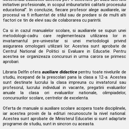
initiativei profesionale, in scopul imbunatatirii calitatii procesului
educational”. In concluzie, fiecare profesor alege auxiliarele, iar
procesul va fi influentat de stilul sau de predare si de multi alti
factori ce tin de elevi sau de colaborarea cu parintii.
Ca si in cazul manualelor scolare, si auxiliarele se supun unei
metodologii-cadru care reglementeaza utilizarea lor in
invatamantul pre-univesitar si unei metodologii privind
asigurarea omologarii utilizarii lor. Acestea sunt aprobate de
Centrul National de Politici si Evaluare in Educatie. Pentru
acestea se organizeaza concursuri in urma carora se primesc
aprobari.
Libraria Delfin ofera
auxiliare didactice
pentru toate nivelurile de
studiu, incepand de la prescolari pana la clasa a 12-a. Acestea
sunt destinate lucrului la clasa impreuna cu invatatorul sau
profesorul, lucrului individual in vacante, pregatirii evaluarilor
anuale la clasa ori evaluarilor nationale, olimpiadelor,
concursurilor scolare, centrelor de excelenta.
Oferta de manuale si auxiliare scolare acopera toate disciplinele,
iar acestea provin de la edituri recunoscute la nivel national.
Acestea sunt aprobate de Ministerul Educatiei si sunt adaptate
programei de studiu, sunt in sincron cu aceasta.