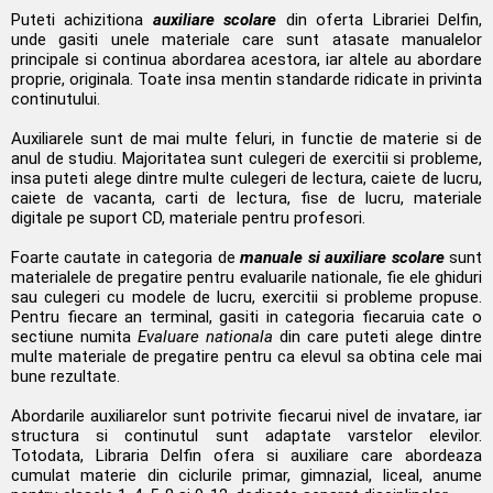
Puteti achizitiona
auxiliare scolare
din oferta Librariei Delfin,
unde gasiti unele materiale care sunt atasate manualelor
principale si continua abordarea acestora, iar altele au abordare
proprie, originala. Toate insa mentin standarde ridicate in privinta
continutului.
Auxiliarele sunt de mai multe feluri, in functie de materie si de
anul de studiu. Majoritatea sunt culegeri de exercitii si probleme,
insa puteti alege dintre multe culegeri de lectura, caiete de lucru,
caiete de vacanta, carti de lectura, fise de lucru, materiale
digitale pe suport CD, materiale pentru profesori.
Foarte cautate in categoria de
manuale si auxiliare scolare
sunt
materialele de pregatire pentru evaluarile nationale, fie ele ghiduri
sau culegeri cu modele de lucru, exercitii si probleme propuse.
Pentru fiecare an terminal, gasiti in categoria fiecaruia cate o
sectiune numita
Evaluare nationala
din care puteti alege dintre
multe materiale de pregatire pentru ca elevul sa obtina cele mai
bune rezultate.
Abordarile auxiliarelor sunt potrivite fiecarui nivel de invatare, iar
structura si continutul sunt adaptate varstelor elevilor.
Totodata, Libraria Delfin ofera si auxiliare care abordeaza
cumulat materie din ciclurile primar, gimnazial, liceal, anume