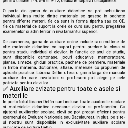
pentru clasele 1-4, 5-8 si 9-12, dedicate separat disciplinelor.
O parte din gama de auxiliare didactice se pot achizitiona
individual, insa multe dintre materiale se gasesc in pachete
pentru diferite materii, fie ca sunt in forma tiparita sau ca CD,
fie ca material de suport la orele de curs sau pentru pregatirea
examenelor si admiterilor in invatamantul superior.
De asemenea, gama de auxiliare online include si o multime de
alte materiale didactice ca suport pentru predare la clasa si
pentru studiu individual al elevilor. In functie de anul de studiu,
sunt disponibile cartonase, jocuri educative, memoratoare,
planse, sinteze, ghiduri practice, pachete de premiere, materiale
in limba materna, dictionare, atlase, materiale cu propuneri de
aplicatii practice. Libraria Delfin ofera o gama larga de manuale
auxiliare din care invatatorii si profesorii pot alege pe cele
potrivite pentru elevii lor.
✅ Auxiliare avizate pentru toate clasele si
materiile
In portofoliul librariei Delfin sunt incluse toate auxiliarele scolare
si materialele didactice necesare elevilor si profesorilor. Cu
ajutorul auxiliarelor scolare, elevii se pot pregati eficient pentru
examenul de Evaluare Nationala sau Bacalaureat. In plus, pe site-
ul nostru sunt disponibile in exclusivitate auxiliare scolare
publicate de Editura Delfin.