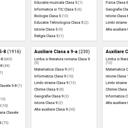
Educatie muzicala Clasa 5
(1)
Fizica Clasa 
Informatica si TIC Clasa 5
(6)
Geografie Cl
Biologie Clasa 5
(13)
Istorie Clasa
Educatie Tehnologica Clasa 5
(2)
Limbi straine
Istorie Clasa 5
(9)
Alte auxiliare
Religie Clasa 5
(1)
 5-8
(1916)
Auxiliare Clasa a 9-a
(230)
Auxiliare 
5-8
(665)
Limba si literatura romana Clasa 9
Limba si lite
(9)
(13)
5-8
(44)
Matematica Clasa 9
(41)
Matematica C
1)
Informatica Clasa 9
(10)
Istorie Clasa
)
Limbi straine Clasa 9
(13)
Limbi straine
Clasele 5-8
(1)
Chimie Clasa 9
(8)
Chimie Clasa
Geografie Clasa 9
(3)
Informatica 
(15)
Istorie Clasa 9
(2)
Alte auxiliare
8
(10)
Alte auxiliare Clasa 9
(30)
mana Clasele
-8
(75)