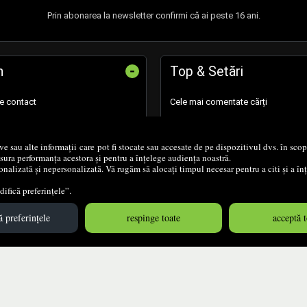
Prin abonarea la newsletter confirmi că ai peste 16 ani.
-
n
Top & Setări
de contact
Cele mai comentate cărți
 retur
Setările mele de confidențialitate
ive sau alte informații care pot fi stocate sau accesate de pe dispozitivul dvs. în sc
ăsura performanța acestora și pentru a înțelege audiența noastră.
Setările mele de accesibilitate
nalizată și nepersonalizată. Vă rugăm să alocați timpul necesar pentru a citi și a î
ifică preferințele”.
 preferințele
respinge toate
acceptă t