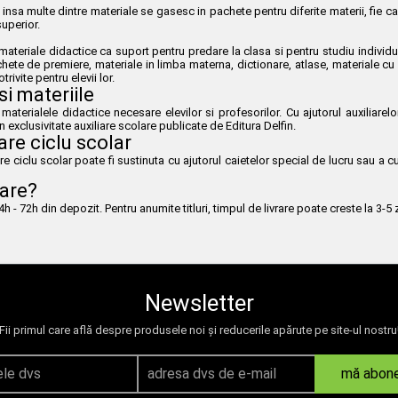
insa multe dintre materiale se gasesc in pachete pentru diferite materii, fie ca
uperior.
teriale didactice ca suport pentru predare la clasa si pentru studiu individual 
hete de premiere, materiale in limba materna, dictionare, atlase, materiale cu 
rivite pentru elevii lor.
si materiile
si materialele didactice necesare elevilor si profesorilor. Cu ajutorul auxiliar
n exclusivitate auxiliare scolare publicate de Editura Delfin.
are ciclu scolar
 ciclu scolar poate fi sustinuta cu ajutorul caietelor special de lucru sau a c
lare?
- 72h din depozit. Pentru anumite titluri, timpul de livrare poate creste la 3-5 z
Newsletter
Fii primul care află despre produsele noi și reducerile apărute pe site-ul nostru
mă abon