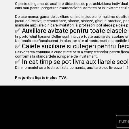
O parte din gama de auxiliare didactice se pot achizitiona individual, 
curs sau pentru pregatirea examenelor si admiterilor in invatamantul s
De asemenea, gama de auxiliare online include si o multime de alte ma
jocuri educative, memoratoare, planse, sinteze, ghiduri practice, pac
manuale auxiliare din care invatatorii si profesorii pot alege pe cele pot
✅ Auxiliare avizate pentru toate clasele 
In portofoliul librariei Delfin sunt incluse toate auxiliarele scolare 
Nationala sau Bacalaureat. In plus, pe site-ul nostru sunt disponibile i
✅ Caiete auxiliare si culegeri pentru fiec
Dezvoltarea continua a cunostintelor si a competentelor pentru fiecare
conforma la standardele europene de invatamant.
✅ In cat timp se pot livra auxiliarele sco
Din momentul ce a fost realizata comanda, auxiliarele se livreaza in 24h 
Prețurile afișate includ TVA.