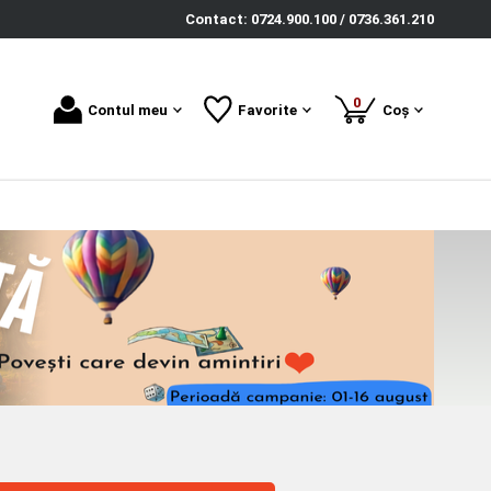
Contact: 0724.900.100 / 0736.361.210
produse
0
Contul meu
Favorite
Coș