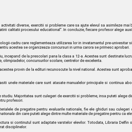
tivitati diverse, exercitii si probleme care sa ajute elevul sa asimileze mai b
atirii calitatii procesului educational”. In concluzie, fiecare profesor alege auxil
logii-cadru care reglementeaza utilizarea lor in invatamantul pre-univesitar si
. Pentru acestea se organizeaza concursuri in urma carora se primesc aprobari.
iu, incepand de la prescolari pana la clasa a 12-a. Acestea sunt destinate lucru
ale, olimpiadelor, concursurilor scolare, centrelor de excelenta.
r acestea provin de la edituri recunoscute la nivel national. Acestea sunt aprob
gasiti unele materiale care sunt atasate manualelor principale si continua abo
e studiu. Majoritatea sunt culegeri de exercitii si probleme, insa puteti alege di
ntru profesori.
rialele de pregatire pentru evaluarile nationale, fie ele ghiduri sau culegeri
nationala
din care puteti alege dintre multe materiale de pregatire pentru ca ele
tructura si continutul sunt adaptate varstelor elevilor. Totodata, Libraria Delfi
at disciplinelor.