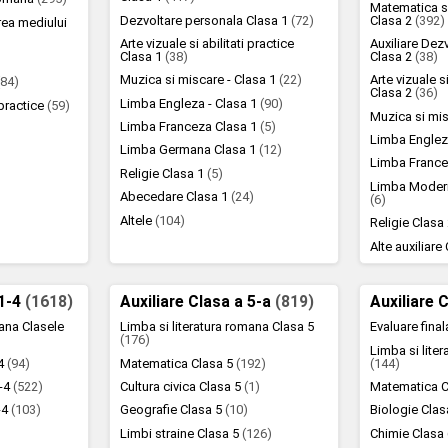
Matematica si
Dezvoltare personala Clasa 1
(72)
Clasa 2
(392)
rea mediului
Arte vizuale si abilitati practice
Auxiliare Dez
Clasa 1
(38)
Clasa 2
(38)
Muzica si miscare - Clasa 1
(22)
Arte vizuale si
(84)
Clasa 2
(36)
Limba Engleza - Clasa 1
(90)
i practice
(59)
Muzica si mi
Limba Franceza Clasa 1
(5)
)
Limba Englez
Limba Germana Clasa 1
(12)
Limba France
Religie Clasa 1
(5)
Limba Moder
Abecedare Clasa 1
(24)
(6)
Altele
(104)
Religie Clasa
Alte auxiliare
 1-4
(1618)
Auxiliare Clasa a 5-a
(819)
Auxiliare 
mana Clasele
Limba si literatura romana Clasa 5
Evaluare fina
(176)
Limba si lite
-4
(94)
Matematica Clasa 5
(192)
(144)
1-4
(522)
Cultura civica Clasa 5
(1)
Matematica C
1-4
(103)
Geografie Clasa 5
(10)
Biologie Cla
Limbi straine Clasa 5
(126)
Chimie Clasa