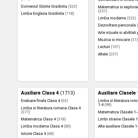
Domeniul Stiinte Gradinita
(523)
Matematica si explora
(251)
Limba Engleza Gradinita
(118)
Limba moderna
(232)
Dezvoltare personala
Arte vizuale si abilitat
Muzica si miscare
(31
Lecturi
(101)
Altele
(257)
Auxiliare Clasa 4
(1713)
Auxiliare Clasele
Evaluare finala Clasa 4
(63)
Limba si literatura ro
1-4
(98)
Limba si literatura romana Clasa 4
(377)
Matematica Clasele 1
Matematica Clasa 4
(318)
Limbi straine Clasele 
Limba moderna Clasa 4
(80)
Alte auxiliare Clasele 
Istorie Clasa 4
(68)