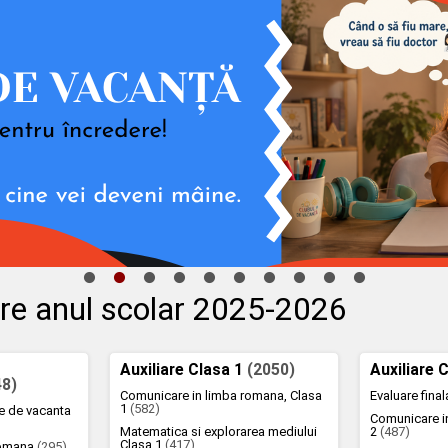
lare anul scolar 2025-2026
Auxiliare Clasa 1
(2050)
Auxiliare 
48)
Comunicare in limba romana, Clasa
Evaluare fina
1
(582)
te de vacanta
Comunicare i
Matematica si explorarea mediului
2
(487)
Clasa 1
(417)
romana
(295)