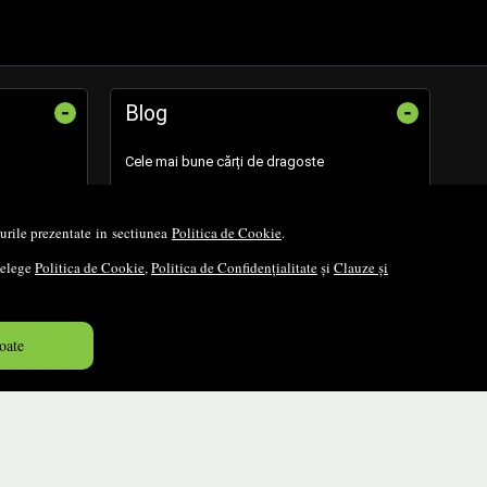
-
-
Blog
Cele mai bune cărți de dragoste
Cele mai bune cărți românești
opurile prezentate in sectiunea
Politica de Cookie
.
Cele mai bune cărți religioase
nțelege
Politica de Cookie
,
Politica de Confidențialitate
și
Clauze și
Cele mai bune cărți de istorie
oate
Top cărți beletristică
...toate știrile