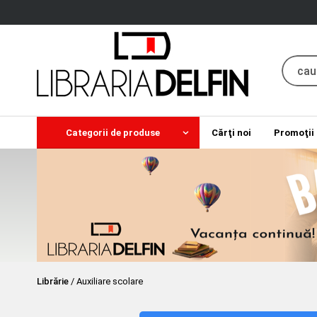
Categorii de produse
Cărţi noi
Promoţii
Librărie
/
Auxiliare scolare