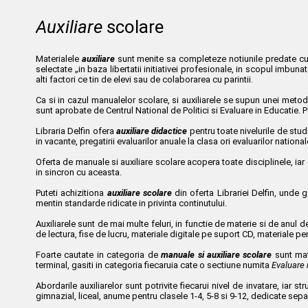
Auxiliare
scolare
Materialele
auxiliare
sunt menite sa completeze notiunile predate cu ac
selectate „in baza libertatii initiativei profesionale, in scopul imbunat
alti factori ce tin de elevi sau de colaborarea cu parintii.
Ca si in cazul manualelor scolare, si auxiliarele se supun unei metodo
sunt aprobate de Centrul National de Politici si Evaluare in Educatie
Libraria Delfin ofera
auxiliare didactice
pentru toate nivelurile de stud
in vacante, pregatirii evaluarilor anuale la clasa ori evaluarilor nation
Oferta de manuale si auxiliare scolare acopera toate disciplinele, ia
in sincron cu aceasta.
Puteti achizitiona
auxiliare scolare
din oferta Librariei Delfin, unde 
mentin standarde ridicate in privinta continutului.
Auxiliarele sunt de mai multe feluri, in functie de materie si de anul d
de lectura, fise de lucru, materiale digitale pe suport CD, materiale pe
Foarte cautate in categoria de
manuale si auxiliare scolare
sunt mate
terminal, gasiti in categoria fiecaruia cate o sectiune numita
Evaluare 
Abordarile auxiliarelor sunt potrivite fiecarui nivel de invatare, iar s
gimnazial, liceal, anume pentru clasele 1-4, 5-8 si 9-12, dedicate separ