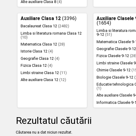
Alte auxiliare Clasa 8
(4)
Auxiliare Clasa 12
(3396)
Auxiliare Clasele
(1654)
Bacalaureat Clasa 12
(2482)
Limba si literatura ro
Limba si literatura romana Clasa 12
9-12
(51)
(10)
Matematica Clasele 9
Matematica Clasa 12
(28)
Geografie Clasele 9-1
Istorie Clasa 12
(4)
Fizica Clasele 9-12
(28
Geografie Clasa 12
(4)
Limbi straine Clasele 
Fizica Clasa 12
(4)
Chimie Clasele 9-12
(1
Limbi straine Clasa 12
(11)
Biologie Clasele 9-12
(
Alte auxiliare Clasa 12
(12)
Educatie tehnologica 
(1)
Alte auxiliare Clasele 
Informatica Clasele 9
Rezultatul căutării
Căutarea nu a dat niciun rezultat.