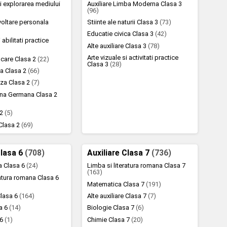
 explorarea mediului
Auxiliare Limba Moderna Clasa 3
(96)
voltare personala
Stiinte ale naturii Clasa 3
(73)
Educatie civica Clasa 3
(42)
 abilitati practice
Alte auxiliare Clasa 3
(78)
Arte vizuale si activitati practice
scare Clasa 2
(22)
Clasa 3
(28)
a Clasa 2
(66)
za Clasa 2
(7)
na Germana Clasa 2
 2
(5)
 Clasa 2
(69)
Clasa 6
(708)
Auxiliare Clasa 7
(736)
la Clasa 6
(24)
Limba si literatura romana Clasa 7
(163)
ratura romana Clasa 6
Matematica Clasa 7
(191)
lasa 6
(164)
Alte auxiliare Clasa 7
(7)
sa 6
(14)
Biologie Clasa 7
(6)
 6
(1)
Chimie Clasa 7
(20)