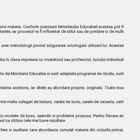
ine materia. Conform precizarii Ministerului Educatieil acestea pot fi
iarele, iar procesul va fi influentat de stilul sau de predare si de multi
 unei metodologii privind asigurarea omologarii utilizarii lor. Acestea
lui la clasa impreuna cu invatatorul sau profesorul, lucrului individual
ate de Ministerul Educatiei si sunt adaptate programei de studiu, sunt
rdarea acestora, iar altele au abordare proprie, originala. Toate insa
ntre multe culegeri de lectura, caiete de lucru, caiete de vacanta, carti
 cu modele de lucru, exercitii si probleme propuse. Pentru fiecare an
vul sa obtina cele mai bune rezultate.
n ofera si auxiliare care abordeaza cumulat materie din ciclurile primar,