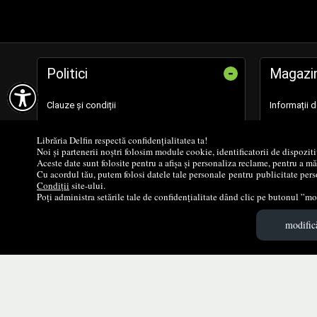
-
Politici
Magazi

Clauze și condiții
Informații 
Politica de Cookie
Formular de
Librăria Delfin respectă confidențialitatea ta!
Noi și partenerii noștri folosim module cookie, identificatorii de dispozit
Aceste date sunt folosite pentru a afișa și personaliza reclame, pentru a m
Politica de Confidențialitate
Cărţi noi
Cu acordul tău, putem folosi datele tale personale pentru publicitate perso
Condiții
site-ului.
Poți administra setările tale de confidențialitate dând clic pe butonul ”mod
Cum cumperi?
Promoţii
modifică
Despre livrare
Edituri
Concursuri
Autori
Voucher educațional
Parteneri