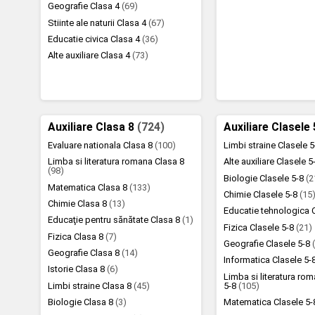
Geografie Clasa 4
(69)
Stiinte ale naturii Clasa 4
(67)
Educatie civica Clasa 4
(36)
Alte auxiliare Clasa 4
(73)
Auxiliare Clasa 8
(724)
Auxiliare Clasele
Evaluare nationala Clasa 8
(100)
Limbi straine Clasele 
Limba si literatura romana Clasa 8
Alte auxiliare Clasele 
(98)
Biologie Clasele 5-8
(2
Matematica Clasa 8
(133)
Chimie Clasele 5-8
(15
Chimie Clasa 8
(13)
Educatie tehnologica 
Educaţie pentru sănătate Clasa 8
(1)
Fizica Clasele 5-8
(21)
Fizica Clasa 8
(7)
Geografie Clasele 5-8
Geografie Clasa 8
(14)
Informatica Clasele 5-
Istorie Clasa 8
(6)
Limba si literatura ro
Limbi straine Clasa 8
(45)
5-8
(105)
Biologie Clasa 8
(3)
Matematica Clasele 5