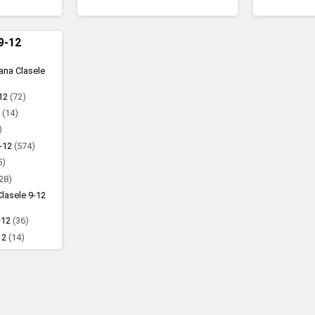
 9-12
mana Clasele
-12
(72)
2
(14)
)
9-12
(574)
5)
28)
Clasele 9-12
9-12
(36)
-12
(14)