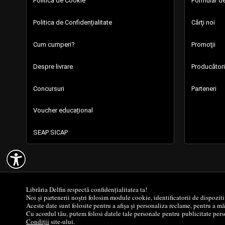
Politica de Cookie
Formular de
Politica de Confidențialitate
Cărţi noi
Cum cumperi?
Promoţii
Despre livrare
Producători
Concursuri
Parteneri
Voucher educațional
SEAP SICAP

Librăria Delfin respectă confidențialitatea ta!
Noi și partenerii noștri folosim module cookie, identificatorii de dispozit
Aceste date sunt folosite pentru a afișa și personaliza reclame, pentru a m
Cu acordul tău, putem folosi datele tale personale pentru publicitate perso
Condiții
site-ului.