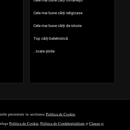
Cele mai bune cărți românești
Cele mai bune cărți religioase
Cele mai bune cărți de istorie
Top cărți beletristică
...toate știrile
opurile prezentate in sectiunea
Politica de Cookie
.
nțelege
Politica de Cookie
,
Politica de Confidențialitate
și
Clauze și