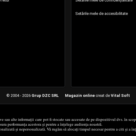
 retur
Setările mele de confidențialitate
Setările mele de accesibilitate
© 2004 - 2026
Grup DZC SRL
Magazin online
creat de
Vital Soft
Created in 1.2641 sec
ive sau alte informații care pot fi stocate sau accesate de pe dispozitivul dvs. în sc
ăsura performanța acestora și pentru a înțelege audiența noastră.
nalizată și nepersonalizată. Vă rugăm să alocați timpul necesar pentru a citi și a î