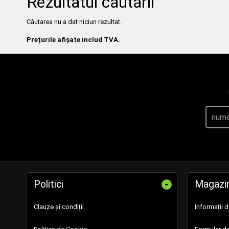
Rezultatul căutării
Căutarea nu a dat niciun rezultat.
Prețurile afișate includ TVA.
-
Politici
Magazi
Clauze și condiții
Informații 