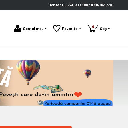
Contact: 0724.900.100 / 0736.361.210
produse
0
Contul meu
Favorite
Coș