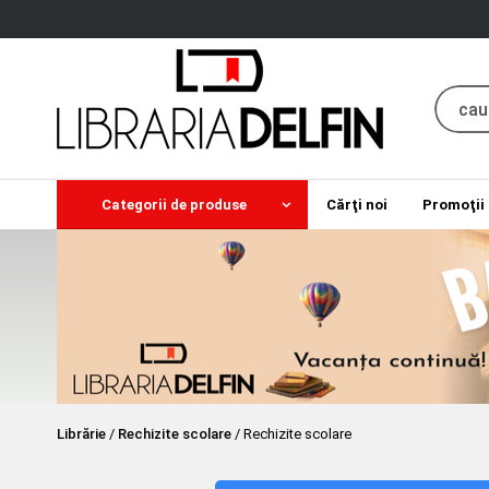
Categorii de produse
Cărţi noi
Promoţii
Librărie
/
Rechizite scolare
/
Rechizite scolare