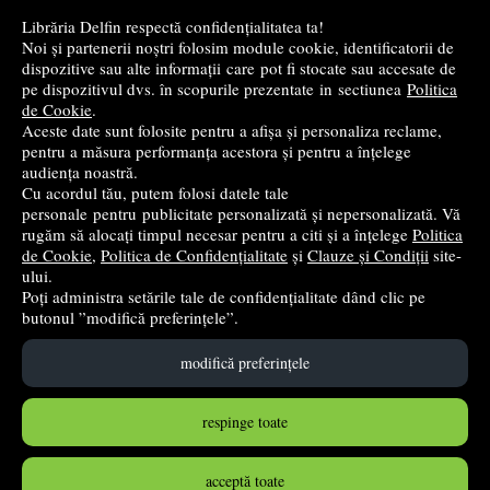
Cele mai bune cărți religioase
Librăria Delfin respectă confidențialitatea ta!
Noi și partenerii noștri folosim module cookie, identificatorii de
Cele mai bune cărți de istorie
dispozitive sau alte informații care pot fi stocate sau accesate de
pe dispozitivul dvs. în scopurile prezentate in sectiunea
Politica
de Cookie
.
Top cărți beletristică
Aceste date sunt folosite pentru a afișa și personaliza reclame,
pentru a măsura performanța acestora și pentru a înțelege
...toate știrile
audiența noastră.
Cu acordul tău, putem folosi datele tale
personale pentru publicitate personalizată și nepersonalizată. Vă
© 2004 - 2026
Grup DZC SRL
rugăm să alocați timpul necesar pentru a citi și a înțelege
Politica
de Cookie
,
Politica de Confidențialitate
și
Clauze și Condiții
site-
Magazin online
creat de
Vital Soft
ului.
Poți administra setările tale de confidențialitate dând clic pe
butonul ”modifică preferințele”.
Created in 0.0869 sec
modifică preferințele
respinge toate
acceptă toate