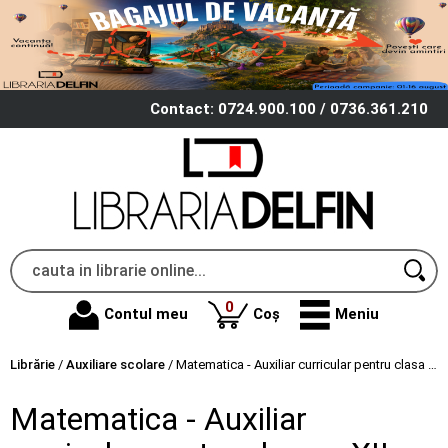
Contact: 0724.900.100 / 0736.361.210
produse
0
Contul meu
Coș
Meniu
Librărie
/
Auxiliare scolare
/
Matematica - Auxiliar curricular pentru clasa a XII-a - Ovidiu Pop
Matematica - Auxiliar