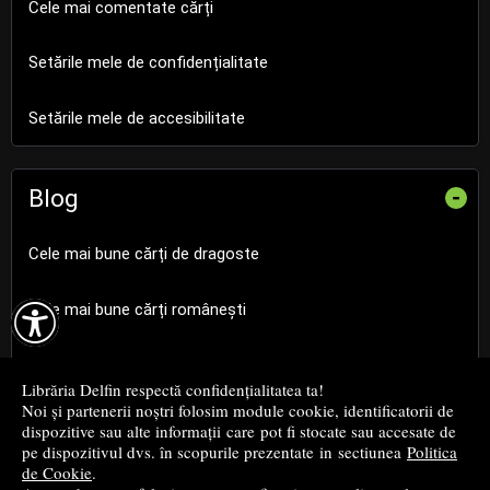
Cele mai comentate cărți
Setările mele de confidențialitate
Setările mele de accesibilitate
Blog
-
Cele mai bune cărți de dragoste

Cele mai bune cărți românești
Cele mai bune cărți religioase
Librăria Delfin respectă confidențialitatea ta!
Noi și partenerii noștri folosim module cookie, identificatorii de
Cele mai bune cărți de istorie
dispozitive sau alte informații care pot fi stocate sau accesate de
pe dispozitivul dvs. în scopurile prezentate in sectiunea
Politica
de Cookie
.
Top cărți beletristică