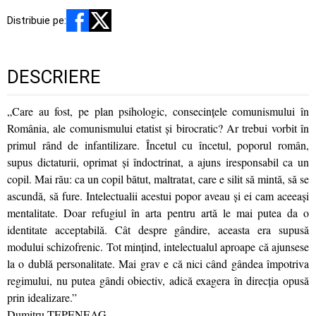
Distribuie pe:
DESCRIERE
„Care au fost, pe plan psihologic, consecințele comunismului în
România, ale comunismului etatist și birocratic? Ar trebui vorbit în
primul rând de infantilizare. Încetul cu încetul, poporul român,
supus dictaturii, oprimat și îndoctrinat, a ajuns iresponsabil ca un
copil. Mai rău: ca un copil bătut, maltratat, care e silit să mintă, să se
ascundă, să fure. Intelectualii acestui popor aveau și ei cam aceeași
mentalitate. Doar refugiul în arta pentru artă le mai putea da o
identitate acceptabilă. Cât despre gândire, aceasta era supusă
modului schizofrenic. Tot mințind, intelectualul aproape că ajunsese
la o dublă personalitate. Mai grav e că nici când gândea împotriva
regimului, nu putea gândi obiectiv, adică exagera în direcția opusă
prin idealizare.”
Dumitru ȚEPENEAG