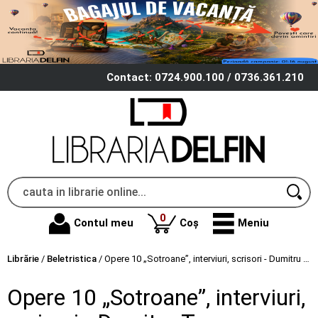
Contact: 0724.900.100 / 0736.361.210
produse
0
Contul meu
Coș
Meniu
Librărie
/
Beletristica
/
Opere 10 „Sotroane”, interviuri, scrisori - Dumitru Tepeneag
Opere 10 „Sotroane”, interviuri,