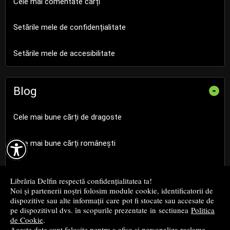
Cele mai comentate cărți
Setările mele de confidențialitate
Setările mele de accesibilitate
Blog
-
Cele mai bune cărți de dragoste

Cele mai bune cărți românești
Cele mai bune cărți religioase
Librăria Delfin respectă confidențialitatea ta!
Noi și partenerii noștri folosim module cookie, identificatorii de
Cele mai bune cărți de istorie
dispozitive sau alte informații care pot fi stocate sau accesate de
pe dispozitivul dvs. în scopurile prezentate in sectiunea
Politica
de Cookie
.
Top cărți beletristică
Aceste date sunt folosite pentru a afișa și personaliza reclame,