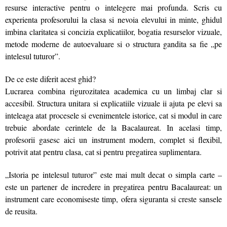
resurse interactive pentru o intelegere mai profunda. Scris cu
experienta profesorului la clasa si nevoia elevului in minte, ghidul
imbina claritatea si concizia explicatiilor, bogatia resurselor vizuale,
metode moderne de autoevaluare si o structura gandita sa fie „pe
intelesul tuturor”.
De ce este diferit acest ghid?
Lucrarea combina rigurozitatea academica cu un limbaj clar si
accesibil. Structura unitara si explicatiile vizuale ii ajuta pe elevi sa
inteleaga atat procesele si evenimentele istorice, cat si modul in care
trebuie abordate cerintele de la Bacalaureat. In acelasi timp,
profesorii gasesc aici un instrument modern, complet si flexibil,
potrivit atat pentru clasa, cat si pentru pregatirea suplimentara.
„Istoria pe intelesul tuturor” este mai mult decat o simpla carte –
este un partener de incredere in pregatirea pentru Bacalaureat: un
instrument care economiseste timp, ofera siguranta si creste sansele
de reusita.