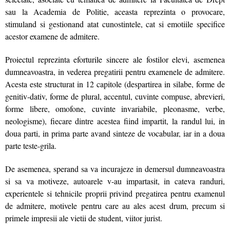
sau la Academia de Politie, aceasta reprezinta o provocare,
stimuland si gestionand atat cunostintele, cat si emotiile specifice
acestor examene de admitere.
Proiectul reprezinta eforturile sincere ale fostilor elevi, asemenea
dumneavoastra, in vederea pregatirii pentru examenele de admitere.
Acesta este structurat in 12 capitole (despartirea in silabe, forme de
genitiv-dativ, forme de plural, accentul, cuvinte compuse, abrevieri,
forme libere, omofone, cuvinte invariabile, pleonasme, verbe,
neologisme), fiecare dintre acestea fiind impartit, la randul lui, in
doua parti, in prima parte avand sinteze de vocabular, iar in a doua
parte teste-grila.
De asemenea, sperand sa va incurajeze in demersul dumneavoastra
si sa va motiveze, autoarele v-au impartasit, in cateva randuri,
experientele si tehnicile proprii privind pregatirea pentru examenul
de admitere, motivele pentru care au ales acest drum, precum si
primele impresii ale vietii de student, viitor jurist.