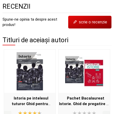
RECENZII
Spune-ne opinia ta despre acest
✎
scrie o recenzie
produs!
Titluri de aceiași autori
Istoria pe intelesul
Pachet Bacalaureat
tuturor Ghid pentru
Istorie. Ghid de pregatire si
Bacalaureat 2026 - Lucia
memorator - Lucia