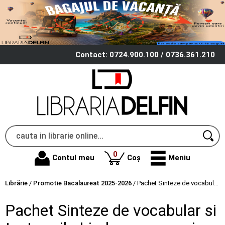
Contact: 0724.900.100 / 0736.361.210
produse
0
Contul meu
Coș
Meniu
Librărie
/
Promotie Bacalaureat 2025-2026
/
Pachet Sinteze de vocabular si teste-grila Limba romana si Istorie - Maria Copilau, Lucia Copoeru
Pachet Sinteze de vocabular si