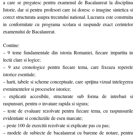
a care se pregatesc pentru examenul de Bacalaureat la disciplina
Istorie, dar si pentru profesori care isi doresc o imagine sintetica si
corect structurata asupra trecutului national. Lucrarea este construita
in conformitate cu programa scolara si raspunde exact cerintelor
examenului de Bacalaureat.
Contine:
– 9 teme fundamentale din istoria Romaniei, fiecare impartita in
lectii clare si logice;
– 9 axe cronologice pentru fiecare tema, care fixeaza reperele
istorice esentiale;
– harti, tabele si scheme conceptuale, care sprijina vizual intelegerea
evenimentelor si proceselor istorice;
– explicatii accesibile, structurate sub forma de intrebari si
raspunsuri, pentru o invatare rapida si sigura;
– teste de evaluare rezolvate pentru fiecare tema, cu raspunsurile
evidentiate si concluziile de eseu marcate;
– peste 100 de exercitii rezolvate si explicate pas cu pas;
– modele de subiecte de bacalaureat cu bareme de notare, pentru