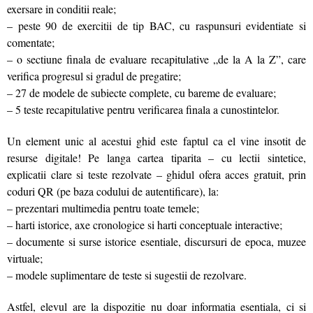
exersare in conditii reale;
– peste 90 de exercitii de tip BAC, cu raspunsuri evidentiate si
comentate;
– o sectiune finala de evaluare recapitulative „de la A la Z”, care
verifica progresul si gradul de pregatire;
– 27 de modele de subiecte complete, cu bareme de evaluare;
– 5 teste recapitulative pentru verificarea finala a cunostintelor.
Un element unic al acestui ghid este faptul ca el vine insotit de
resurse digitale! Pe langa cartea tiparita – cu lectii sintetice,
explicatii clare si teste rezolvate – ghidul ofera acces gratuit, prin
coduri QR (pe baza codului de autentificare), la:
– prezentari multimedia pentru toate temele;
– harti istorice, axe cronologice si harti conceptuale interactive;
– documente si surse istorice esentiale, discursuri de epoca, muzee
virtuale;
– modele suplimentare de teste si sugestii de rezolvare.
Astfel, elevul are la dispozitie nu doar informatia esentiala, ci si