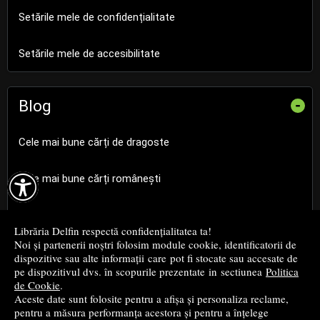
Setările mele de confidențialitate
Setările mele de accesibilitate
Blog
-
Cele mai bune cărți de dragoste

Cele mai bune cărți românești
Cele mai bune cărți religioase
Librăria Delfin respectă confidențialitatea ta!
Noi și partenerii noștri folosim module cookie, identificatorii de
Cele mai bune cărți de istorie
dispozitive sau alte informații care pot fi stocate sau accesate de
pe dispozitivul dvs. în scopurile prezentate in sectiunea
Politica
de Cookie
.
Top cărți beletristică
Aceste date sunt folosite pentru a afișa și personaliza reclame,
pentru a măsura performanța acestora și pentru a înțelege