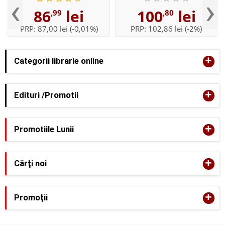
‹
›
Copoeru
Copoeru, Emilian Colceru
86
lei
100
lei
,99
,80
PRP:
87,00 lei
(-0,01%)
PRP:
102,86 lei
(-2%)
+
Categorii librarie online
+
Edituri /Promotii
+
Promotiile Lunii
+
Cărţi noi
+
Promoţii