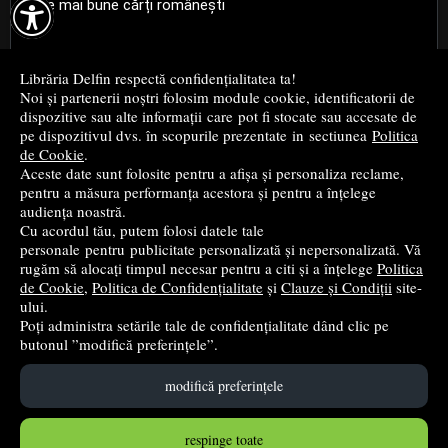

Cele mai bune cărți românești
Cele mai bune cărți religioase
Librăria Delfin respectă confidențialitatea ta!
Noi și partenerii noștri folosim module cookie, identificatorii de
Cele mai bune cărți de istorie
dispozitive sau alte informații care pot fi stocate sau accesate de
pe dispozitivul dvs. în scopurile prezentate in sectiunea
Politica
de Cookie
.
Top cărți beletristică
Aceste date sunt folosite pentru a afișa și personaliza reclame,
pentru a măsura performanța acestora și pentru a înțelege
...toate știrile
audiența noastră.
Cu acordul tău, putem folosi datele tale
personale pentru publicitate personalizată și nepersonalizată. Vă
© 2004 - 2026
Grup DZC SRL
rugăm să alocați timpul necesar pentru a citi și a înțelege
Politica
de Cookie
,
Politica de Confidențialitate
și
Clauze și Condiții
site-
Magazin online
creat de
Vital Soft
ului.
Poți administra setările tale de confidențialitate dând clic pe
butonul ”modifică preferințele”.
Created in 0.0887 sec
modifică preferințele
respinge toate