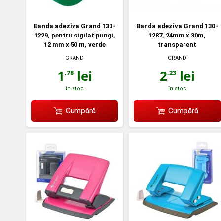
Banda adeziva Grand 130-
Banda adeziva Grand 130-
1229, pentru sigilat pungi,
1287, 24mm x 30m,
12 mm x 50 m, verde
transparent
GRAND
GRAND
1
lei
2
lei
,78
,23
în stoc
în stoc
Cumpără
Cumpără