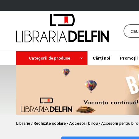
Categorii de produse
Cărţi noi
Promoţii
Librărie
/
Rechizite scolare
/
Accesorii birou
/
Accesorii pentru biro