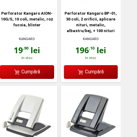
Perforator Kangaro AION-
Perforator Kangaro BP-01,
10G/S, 10 coli, metalic, roz
30 coli, 2 orificii, aplicare
fucsia, blister
nituri, metalic,
albastru/bej, + 100 nituri
KANGARO
KANGARO
19
lei
196
lei
,90
,10
în stoc
în stoc
Cumpără
Cumpără