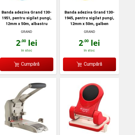
Banda adeziva Grand 130-
Banda adeziva Grand 130-
1951, pentru sigilat pungi,
1945, pentru sigilat pungi,
12mm x 50m, albastru
12mm x 50m, galben
GRAND
GRAND
2
lei
2
lei
,00
,00
în stoc
în stoc
Cumpără
Cumpără