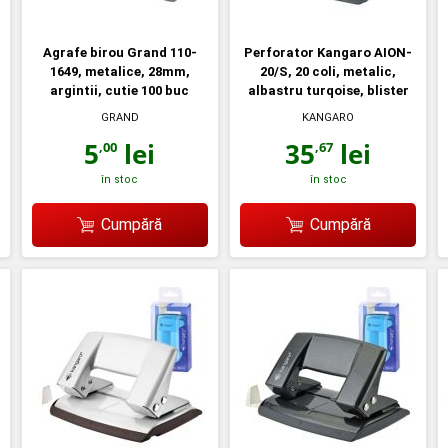
Agrafe birou Grand 110-
Perforator Kangaro AION-
1649, metalice, 28mm,
20/S, 20 coli, metalic,
argintii, cutie 100 buc
albastru turqoise, blister
GRAND
KANGARO
5
lei
35
lei
,00
,67
în stoc
în stoc
Cumpără
Cumpără