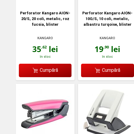
Perforator Kangaro AION-
Perforator Kangaro AION-
20/S, 20 coli, metalic, roz
10G/S, 10 coli, metalic,
fucsia, blister
albastru turqoise, blister
KANGARO
KANGARO
35
lei
19
lei
,62
,90
în stoc
în stoc
Cumpără
Cumpără