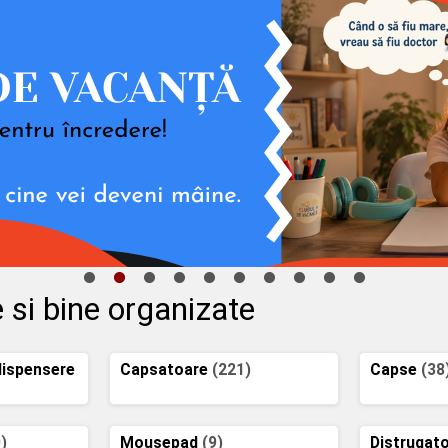
e si bine organizate
dispensere
Capsatoare
(221)
Capse
(38
)
Mousepad
(9)
Distrugat