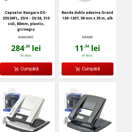
Capsator Kangaro DS-
Banda dublu adeziva Grand
23S24FL, 23/6 - 23/24, 210
130-1207, 38 mm x 25 m, alb
coli, 80mm, plastic,
gri/negru
KANGARO
GRAND
284
lei
11
lei
,26
,34
în stoc
în stoc
Cumpără
Cumpără