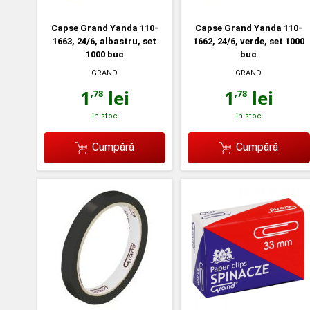
Capse Grand Yanda 110-
Capse Grand Yanda 110-
1663, 24/6, albastru, set
1662, 24/6, verde, set 1000
1000 buc
buc
GRAND
GRAND
1
lei
1
lei
,78
,78
în stoc
în stoc
Cumpără
Cumpără