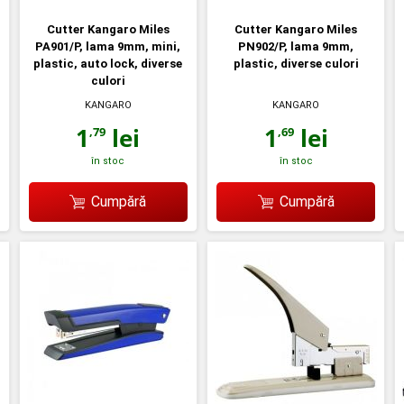
Cutter Kangaro Miles
Cutter Kangaro Miles
PA901/P, lama 9mm, mini,
PN902/P, lama 9mm,
plastic, auto lock, diverse
plastic, diverse culori
culori
KANGARO
KANGARO
1
lei
1
lei
,79
,69
în stoc
în stoc
Cumpără
Cumpără