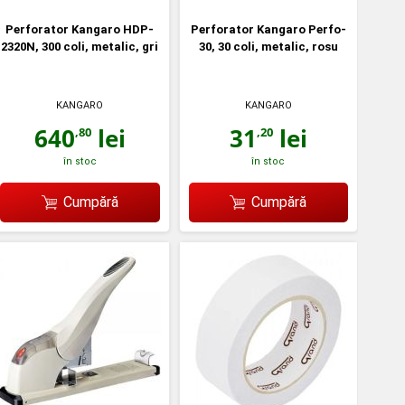
Perforator Kangaro HDP-
Perforator Kangaro Perfo-
2320N, 300 coli, metalic, gri
30, 30 coli, metalic, rosu
KANGARO
KANGARO
640
lei
31
lei
,80
,20
în stoc
în stoc
Cumpără
Cumpără