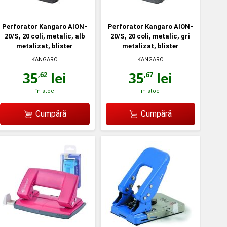
Perforator Kangaro AION-
Perforator Kangaro AION-
20/S, 20 coli, metalic, alb
20/S, 20 coli, metalic, gri
metalizat, blister
metalizat, blister
KANGARO
KANGARO
35
lei
35
lei
,62
,67
în stoc
în stoc
Cumpără
Cumpără