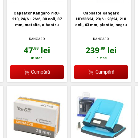
Capsator Kangaro PRO-
Capsator Kangaro
210, 24/6 - 26/6, 30 coli, 87
HD23S24, 23/6 - 23/24, 210
mm, metalic, albastru
coli, 63 mm, plastic, negru
KANGARO
KANGARO
47
lei
239
lei
,88
,89
în stoc
în stoc
Cumpără
Cumpără