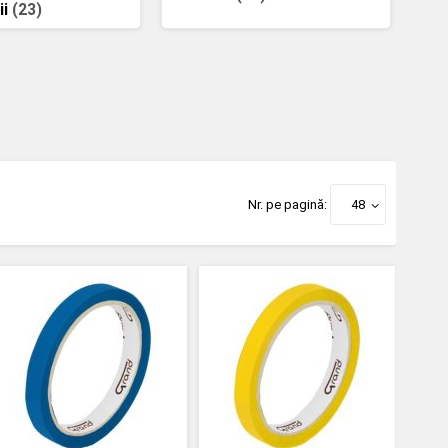
ii
(23)
Nr. pe pagină:
48