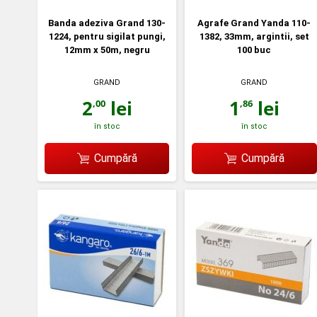
Banda adeziva Grand 130-
Agrafe Grand Yanda 110-
1224, pentru sigilat pungi,
1382, 33mm, argintii, set
12mm x 50m, negru
100 buc
GRAND
GRAND
2
lei
1
lei
,00
,86
în stoc
în stoc
Cumpără
Cumpără