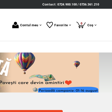
Contact: 0724.900.100 / 0736.361.210
produse
0
Contul meu
Favorite
Coș