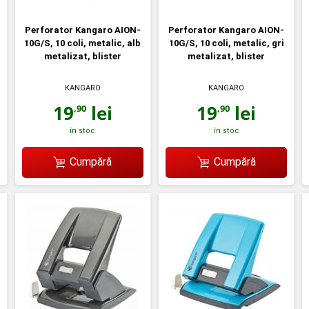
Perforator Kangaro AION-
Perforator Kangaro AION-
10G/S, 10 coli, metalic, alb
10G/S, 10 coli, metalic, gri
metalizat, blister
metalizat, blister
KANGARO
KANGARO
19
lei
19
lei
,90
,90
în stoc
în stoc
Cumpără
Cumpără