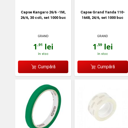
Capse Kangaro 26/6 -1M,
Capse Grand Yanda 110-
26/6, 30 coli, set 1000 buc
1648, 24/6, set 1000 buc
GRAND
GRAND
1
lei
1
lei
,91
,59
în stoc
în stoc
Cumpără
Cumpără