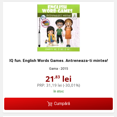
IQ fun. English Words Games. Antreneaza-ti mintea!
Gama
- 2015
21
lei
,83
PRP:
31,19 lei
(-30,01%)
în stoc
Cumpără