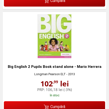
Cumpără
Big English 2 Pupils Book stand alone - Mario Herrera
Longman Pearson ELT
- 2013
102
lei
,99
PRP:
106,18 lei
(-3%)
în stoc
Cumpără