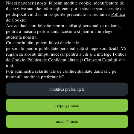
Noi și partenerii noștri folosim module cookie, identificatorii de
dispozitive sau alte informații care pot fi stocate sau accesate de
pe dispozitivul dvs. în scopurile prezentate in sectiunea
Politica
de Cookie
.
Aceste date sunt folosite pentru a afișa și personaliza reclame,
pentru a măsura performanța acestora și pentru a înțelege
audiența noastră.
Cu acordul tău, putem folosi datele tale
personale pentru publicitate personalizată și nepersonalizată. Vă
rugăm să alocați timpul necesar pentru a citi și a înțelege
Politica
de Cookie
,
Politica de Confidențialitate
și
Clauze și Condiții
site-
Scrie si sterge! Expert Limba romana ciclul primar.
ului.
Ortograme, volumul 2
Poți administra setările tale de confidențialitate dând clic pe
butonul ”modifică preferințele”.
Gama
- 2012
16
lei
,65
modifică preferințele
PRP:
23,79 lei
(-30,01%)
în stoc
respinge toate
Cumpără
acceptă toate