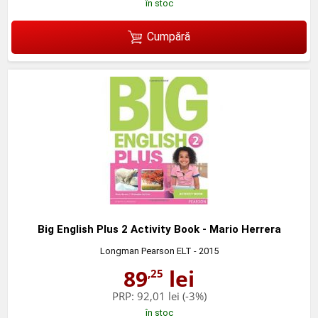
în stoc
Cumpără
Big English Plus 2 Activity Book - Mario Herrera
Longman Pearson ELT
- 2015
89
lei
,25
PRP:
92,01 lei
(-3%)
în stoc