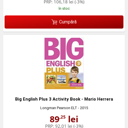
PRP:
106,18 lei
(-3%)
în stoc
Cumpără
Big English Plus 3 Activity Book - Mario Herrera
Longman Pearson ELT
- 2015
89
lei
,25
PRP:
92,01 lei
(-3%)