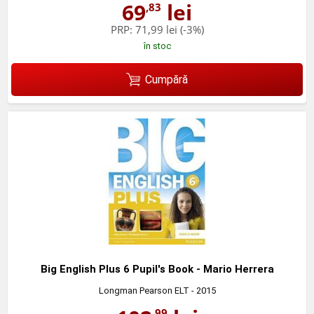
69
lei
,83
PRP:
71,99 lei
(-3%)
în stoc
Cumpără
Big English Plus 6 Pupil's Book - Mario Herrera
Longman Pearson ELT
- 2015
,99