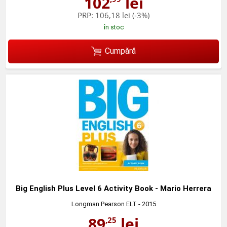
102
lei
PRP:
106,18 lei
(-3%)
în stoc
Cumpără
Big English Plus Level 6 Activity Book - Mario Herrera
Longman Pearson ELT
- 2015
89
lei
,25