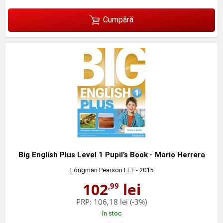
Cumpără
Big English Plus Level 1 Pupil’s Book - Mario Herrera
Longman Pearson ELT
- 2015
102
lei
,99
PRP:
106,18 lei
(-3%)
în stoc