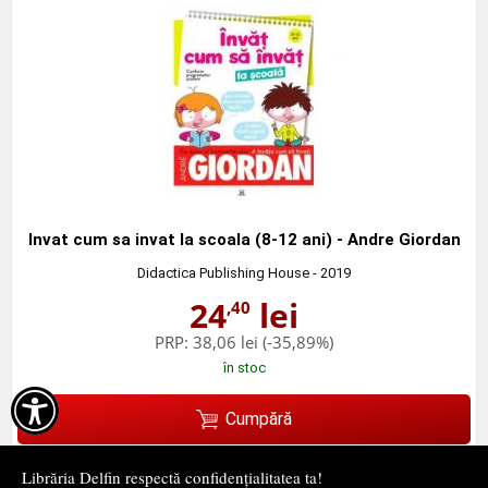
Invat cum sa invat la scoala (8-12 ani) - Andre Giordan
Didactica Publishing House
- 2019
24
lei
,40
PRP:
38,06 lei
(-35,89%)
în stoc

Cumpără
Librăria Delfin respectă confidențialitatea ta!