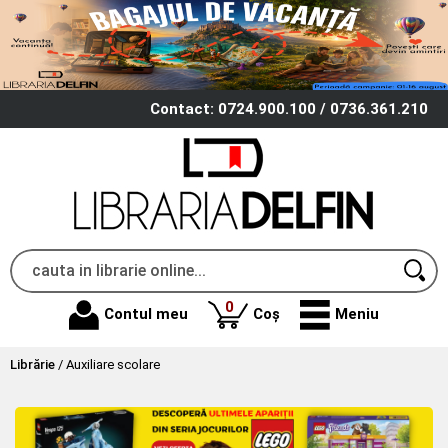
Contact: 0724.900.100 / 0736.361.210
produse
0
Contul meu
Coș
Meniu
Librărie
/
Auxiliare scolare