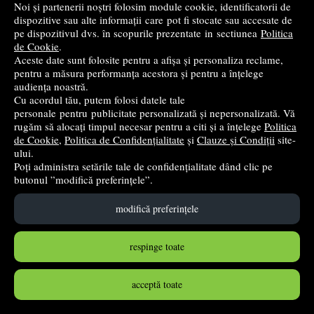
Noi și partenerii noștri folosim module cookie, identificatorii de
dispozitive sau alte informații care pot fi stocate sau accesate de
pe dispozitivul dvs. în scopurile prezentate in sectiunea
Politica
de Cookie
.
Aceste date sunt folosite pentru a afișa și personaliza reclame,
pentru a măsura performanța acestora și pentru a înțelege
audiența noastră.
Cu acordul tău, putem folosi datele tale
personale pentru publicitate personalizată și nepersonalizată. Vă
rugăm să alocați timpul necesar pentru a citi și a înțelege
Politica
de Cookie
,
Politica de Confidențialitate
și
Clauze și Condiții
site-
Super Minds Level 6, Flashcards - Herbert Puchta,
ului.
Gunter Gerngross, Peter Lewis-Jones
Poți administra setările tale de confidențialitate dând clic pe
butonul ”modifică preferințele”.
Cambridge University Press
- 2017
98
lei
,85
modifică preferințele
stoc indisponibil
respinge toate
➤
alertă stoc
acceptă toate