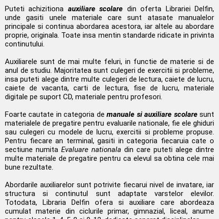
Puteti achizitiona
auxiliare scolare
din oferta Librariei Delfin,
unde gasiti unele materiale care sunt atasate manualelor
principale si continua abordarea acestora, iar altele au abordare
proprie, originala. Toate insa mentin standarde ridicate in privinta
continutului.
Auxiliarele sunt de mai multe feluri, in functie de materie si de
anul de studiu. Majoritatea sunt culegeri de exercitii si probleme,
insa puteti alege dintre multe culegeri de lectura, caiete de lucru,
caiete de vacanta, carti de lectura, fise de lucru, materiale
digitale pe suport CD, materiale pentru profesori.
Foarte cautate in categoria de
manuale si auxiliare scolare
sunt
materialele de pregatire pentru evaluarile nationale, fie ele ghiduri
sau culegeri cu modele de lucru, exercitii si probleme propuse.
Pentru fiecare an terminal, gasiti in categoria fiecaruia cate o
sectiune numita
Evaluare nationala
din care puteti alege dintre
multe materiale de pregatire pentru ca elevul sa obtina cele mai
bune rezultate.
Abordarile auxiliarelor sunt potrivite fiecarui nivel de invatare, iar
structura si continutul sunt adaptate varstelor elevilor.
Totodata, Libraria Delfin ofera si auxiliare care abordeaza
cumulat materie din ciclurile primar, gimnazial, liceal, anume