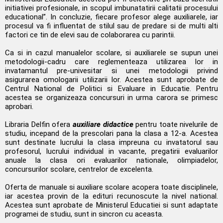
initiativei profesionale, in scopul imbunatatirii calitatii procesului
educational”. In concluzie, fiecare profesor alege auxiliarele, iar
procesul va fi influentat de stilul sau de predare si de multi alti
factori ce tin de elevi sau de colaborarea cu parintii.
Ca si in cazul manualelor scolare, si auxiliarele se supun unei
metodologii-cadru care reglementeaza utilizarea lor in
invatamantul pre-univesitar si unei metodologii privind
asigurarea omologarii utilizarii lor. Acestea sunt aprobate de
Centrul National de Politici si Evaluare in Educatie. Pentru
acestea se organizeaza concursuri in urma carora se primesc
aprobari.
Libraria Delfin ofera
auxiliare didactice
pentru toate nivelurile de
studiu, incepand de la prescolari pana la clasa a 12-a. Acestea
sunt destinate lucrului la clasa impreuna cu invatatorul sau
profesorul, lucrului individual in vacante, pregatirii evaluarilor
anuale la clasa ori evaluarilor nationale, olimpiadelor,
concursurilor scolare, centrelor de excelenta.
Oferta de manuale si auxiliare scolare acopera toate disciplinele,
iar acestea provin de la edituri recunoscute la nivel national.
Acestea sunt aprobate de Ministerul Educatiei si sunt adaptate
programei de studiu, sunt in sincron cu aceasta.