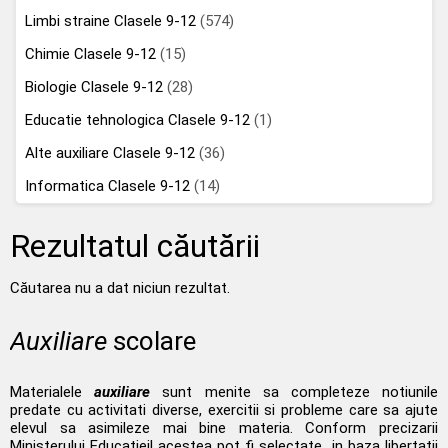
Limbi straine Clasele 9-12
(574)
Chimie Clasele 9-12
(15)
Biologie Clasele 9-12
(28)
Educatie tehnologica Clasele 9-12
(1)
Alte auxiliare Clasele 9-12
(36)
Informatica Clasele 9-12
(14)
Rezultatul căutării
Căutarea nu a dat niciun rezultat.
Auxiliare
scolare
Materialele
auxiliare
sunt menite sa completeze notiunile
predate cu activitati diverse, exercitii si probleme care sa ajute
elevul sa asimileze mai bine materia. Conform precizarii
Ministerului Educatieil acestea pot fi selectate „in baza libertatii