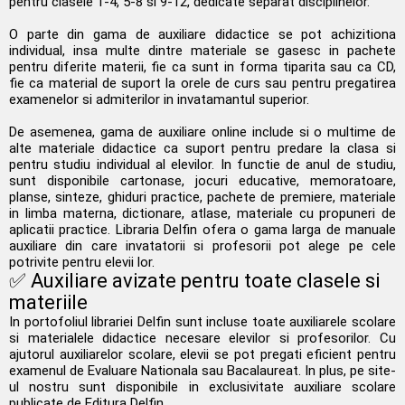
pentru clasele 1-4, 5-8 si 9-12, dedicate separat disciplinelor.
O parte din gama de auxiliare didactice se pot achizitiona
individual, insa multe dintre materiale se gasesc in pachete
pentru diferite materii, fie ca sunt in forma tiparita sau ca CD,
fie ca material de suport la orele de curs sau pentru pregatirea
examenelor si admiterilor in invatamantul superior.
De asemenea, gama de auxiliare online include si o multime de
alte materiale didactice ca suport pentru predare la clasa si
pentru studiu individual al elevilor. In functie de anul de studiu,
sunt disponibile cartonase, jocuri educative, memoratoare,
planse, sinteze, ghiduri practice, pachete de premiere, materiale
in limba materna, dictionare, atlase, materiale cu propuneri de
aplicatii practice. Libraria Delfin ofera o gama larga de manuale
auxiliare din care invatatorii si profesorii pot alege pe cele
potrivite pentru elevii lor.
✅ Auxiliare avizate pentru toate clasele si
materiile
In portofoliul librariei Delfin sunt incluse toate auxiliarele scolare
si materialele didactice necesare elevilor si profesorilor. Cu
ajutorul auxiliarelor scolare, elevii se pot pregati eficient pentru
examenul de Evaluare Nationala sau Bacalaureat. In plus, pe site-
ul nostru sunt disponibile in exclusivitate auxiliare scolare
publicate de Editura Delfin.