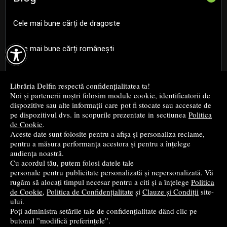
Cele mai bune cărți de dragoste

Cele mai bune cărți românești
Cele mai bune cărți religioase
Librăria Delfin respectă confidențialitatea ta!
Noi și partenerii noștri folosim module cookie, identificatorii de
Cele mai bune cărți de istorie
dispozitive sau alte informații care pot fi stocate sau accesate de
pe dispozitivul dvs. în scopurile prezentate in sectiunea
Politica
de Cookie
.
Top cărți beletristică
Aceste date sunt folosite pentru a afișa și personaliza reclame,
pentru a măsura performanța acestora și pentru a înțelege
...toate știrile
audiența noastră.
Cu acordul tău, putem folosi datele tale
personale pentru publicitate personalizată și nepersonalizată. Vă
© 2004 - 2026
Grup DZC SRL
rugăm să alocați timpul necesar pentru a citi și a înțelege
Politica
de Cookie
,
Politica de Confidențialitate
și
Clauze și Condiții
site-
Magazin online
creat de
Vital Soft
ului.
Poți administra setările tale de confidențialitate dând clic pe
butonul ”modifică preferințele”.
Created in 0.1077 sec