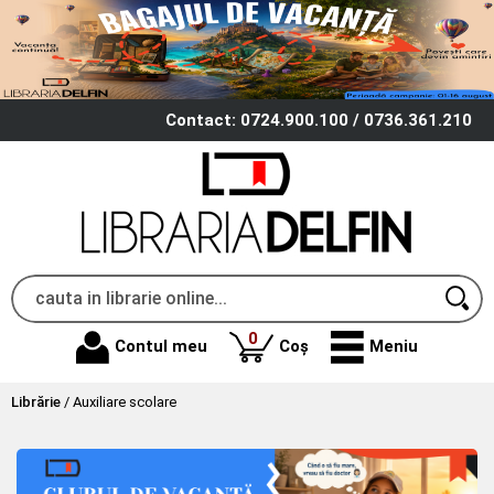
Contact: 0724.900.100 / 0736.361.210
produse
0
Contul meu
Coș
Meniu
Librărie
/
Auxiliare scolare