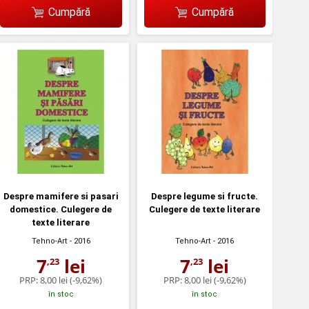
Cumpără
Cumpără
Despre mamifere si pasari
Despre legume si fructe.
domestice. Culegere de
Culegere de texte literare
texte literare
Tehno-Art
- 2016
Tehno-Art
- 2016
7
lei
7
lei
,23
,23
PRP:
8,00 lei
(-9,62%)
PRP:
8,00 lei
(-9,62%)
în stoc
în stoc