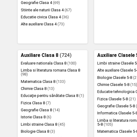
Geografie Clasa 4
(69)
Stiinte ale naturii Clasa 4
(67)
Educatie civica Clasa 4
(36)
Alte auxiliare Clasa 4
(73)
Auxiliare Clasa 8
(724)
Auxiliare Clasele
Evaluare nationala Clasa 8
(100)
Limbi straine Clasele 
Limba si literatura romana Clasa 8
Alte auxiliare Clasele 
(98)
Biologie Clasele 5-8
(2
Matematica Clasa 8
(133)
Chimie Clasele 5-8
(15
Chimie Clasa 8
(13)
Educatie tehnologica 
Educaţie pentru sănătate Clasa 8
(1)
Fizica Clasele 5-8
(21)
Fizica Clasa 8
(7)
Geografie Clasele 5-8
Geografie Clasa 8
(14)
Informatica Clasele 5-
Istorie Clasa 8
(6)
Limba si literatura ro
Limbi straine Clasa 8
(45)
5-8
(105)
Biologie Clasa 8
(3)
Matematica Clasele 5