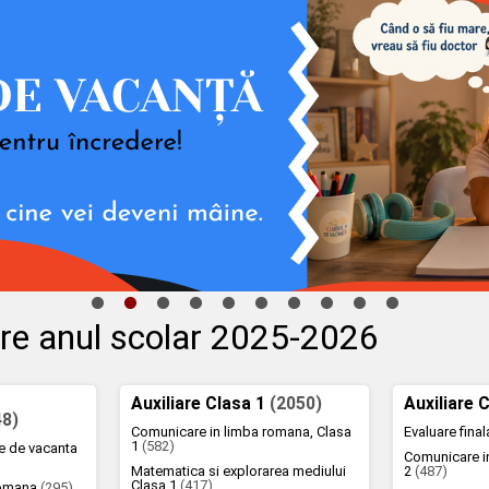
lare anul scolar 2025-2026
Auxiliare Clasa 1
(2050)
Auxiliare 
48)
Comunicare in limba romana, Clasa
Evaluare fina
1
(582)
te de vacanta
Comunicare i
Matematica si explorarea mediului
2
(487)
Clasa 1
(417)
romana
(295)