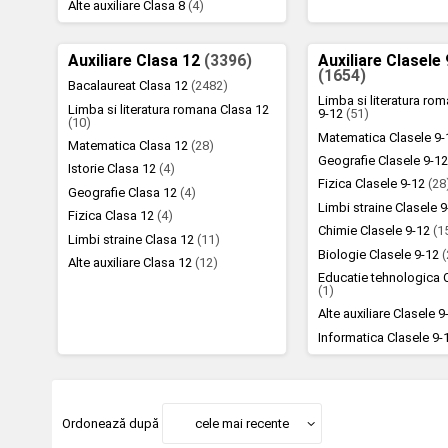
Alte auxiliare Clasa 8
(4)
Auxiliare Clasa 12
(3396)
Auxiliare Clasele
(1654)
Bacalaureat Clasa 12
(2482)
Limba si literatura ro
Limba si literatura romana Clasa 12
9-12
(51)
(10)
Matematica Clasele 9
Matematica Clasa 12
(28)
Geografie Clasele 9-1
Istorie Clasa 12
(4)
Fizica Clasele 9-12
(28
Geografie Clasa 12
(4)
Limbi straine Clasele 
Fizica Clasa 12
(4)
Chimie Clasele 9-12
(1
Limbi straine Clasa 12
(11)
Biologie Clasele 9-12
(
Alte auxiliare Clasa 12
(12)
Educatie tehnologica 
(1)
Alte auxiliare Clasele 
Informatica Clasele 9
Ordonează după
cele mai recente