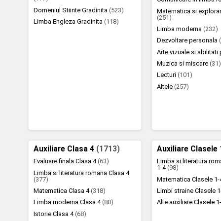
Domeniul Stiinte Gradinita
(523)
Matematica si explora
(251)
Limba Engleza Gradinita
(118)
Limba moderna
(232)
Dezvoltare personala
Arte vizuale si abilitat
Muzica si miscare
(31
Lecturi
(101)
Altele
(257)
Auxiliare Clasa 4
(1713)
Auxiliare Clasele
Evaluare finala Clasa 4
(63)
Limba si literatura ro
1-4
(98)
Limba si literatura romana Clasa 4
(377)
Matematica Clasele 1
Matematica Clasa 4
(318)
Limbi straine Clasele 
Limba moderna Clasa 4
(80)
Alte auxiliare Clasele 
Istorie Clasa 4
(68)