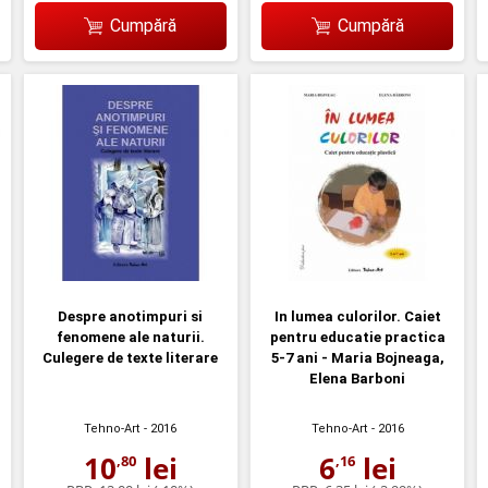
Cumpără
Cumpără
Despre anotimpuri si
In lumea culorilor. Caiet
fenomene ale naturii.
pentru educatie practica
Culegere de texte literare
5-7 ani - Maria Bojneaga,
Elena Barboni
Tehno-Art
- 2016
Tehno-Art
- 2016
10
lei
6
lei
,80
,16