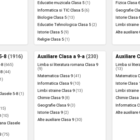
Educatie muzicala Clasa 5
(1)
Fizica Clasa 
Informatica si TIC Clasa 5
(6)
Geografie Cl
Biologie Clasa 5
(13)
Istorie Clasa
Educatie Tehnologica Clasa 5
(2)
Limbi straine
Istorie Clasa 5
(9)
Alte auxiliare
Religie Clasa 5
(1)
 5-8
(1916)
Auxiliare Clasa a 9-a
(230)
Auxiliare 
5-8
(665)
Limba si literatura romana Clasa 9
Limba si lite
(9)
(13)
5-8
(44)
Matematica Clasa 9
(41)
Matematica C
1)
Informatica Clasa 9
(10)
Istorie Clasa
)
Limbi straine Clasa 9
(13)
Limbi straine
Clasele 5-8
(1)
Chimie Clasa 9
(8)
Chimie Clasa
Geografie Clasa 9
(3)
Informatica 
(15)
Istorie Clasa 9
(2)
Alte auxiliare
8
(10)
Alte auxiliare Clasa 9
(30)
mana Clasele
-8
(75)