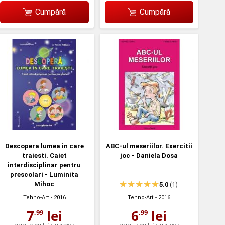
Cumpără
Cumpără
Descopera lumea in care
ABC-ul meseriilor. Exercitii
traiesti. Caiet
joc - Daniela Dosa
interdisciplinar pentru
prescolari - Luminita
Mihoc
5.0
(1)
Tehno-Art
- 2016
Tehno-Art
- 2016
7
lei
6
lei
,99
,99