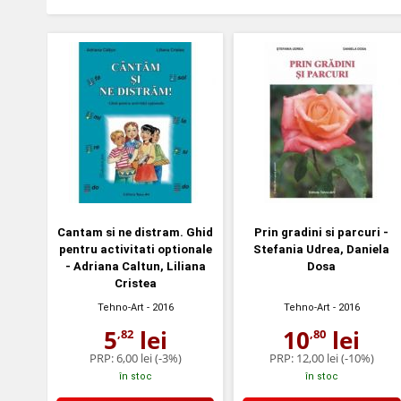
Cantam si ne distram. Ghid
Prin gradini si parcuri -
pentru activitati optionale
Stefania Udrea, Daniela
- Adriana Caltun, Liliana
Dosa
Cristea
Tehno-Art
- 2016
Tehno-Art
- 2016
5
lei
10
lei
,82
,80
PRP:
6,00 lei
(-3%)
PRP:
12,00 lei
(-10%)
în stoc
în stoc