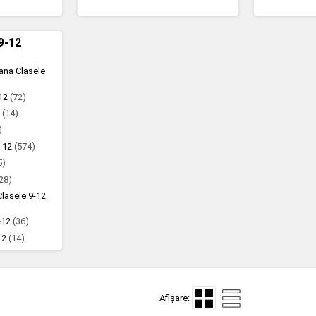
 9-12
mana Clasele
-12
(72)
2
(14)
)
9-12
(574)
5)
28)
Clasele 9-12
9-12
(36)
-12
(14)
Afișare: