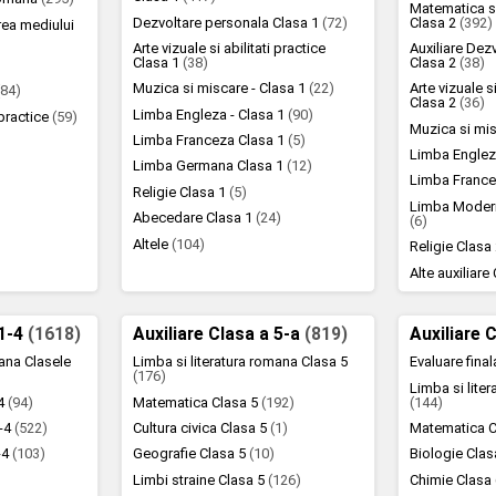
Matematica si
Dezvoltare personala Clasa 1
(72)
Clasa 2
(392)
rea mediului
Arte vizuale si abilitati practice
Auxiliare Dez
Clasa 1
(38)
Clasa 2
(38)
Muzica si miscare - Clasa 1
(22)
Arte vizuale si
(84)
Clasa 2
(36)
Limba Engleza - Clasa 1
(90)
i practice
(59)
Muzica si mi
Limba Franceza Clasa 1
(5)
)
Limba Englez
Limba Germana Clasa 1
(12)
Limba France
Religie Clasa 1
(5)
Limba Moder
Abecedare Clasa 1
(24)
(6)
Altele
(104)
Religie Clasa
Alte auxiliare
 1-4
(1618)
Auxiliare Clasa a 5-a
(819)
Auxiliare 
mana Clasele
Limba si literatura romana Clasa 5
Evaluare fina
(176)
Limba si lite
-4
(94)
Matematica Clasa 5
(192)
(144)
1-4
(522)
Cultura civica Clasa 5
(1)
Matematica C
1-4
(103)
Geografie Clasa 5
(10)
Biologie Cla
Limbi straine Clasa 5
(126)
Chimie Clasa