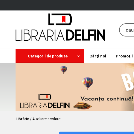
Categorii de produse
Cărţi noi
Promoţii
Librărie
/
Auxiliare scolare