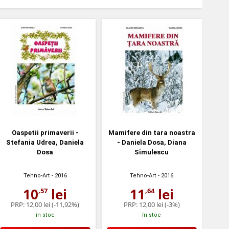
Oaspetii primaverii -
Mamifere din tara noastra
Stefania Udrea, Daniela
- Daniela Dosa, Diana
Dosa
Simulescu
Tehno-Art
- 2016
Tehno-Art
- 2016
10
lei
11
lei
,57
,64
PRP:
12,00 lei
(-11,92%)
PRP:
12,00 lei
(-3%)
în stoc
în stoc