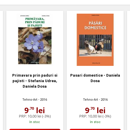
Primavara prin paduri si
Pasari domestice - Daniela
pajisti - Stefania Udrea,
Dosa
Daniela Dosa
Tehno-Art
- 2016
Tehno-Art
- 2016
9
lei
9
lei
,70
,70
PRP:
10,00 lei
(-3%)
PRP:
10,00 lei
(-3%)
în stoc
în stoc