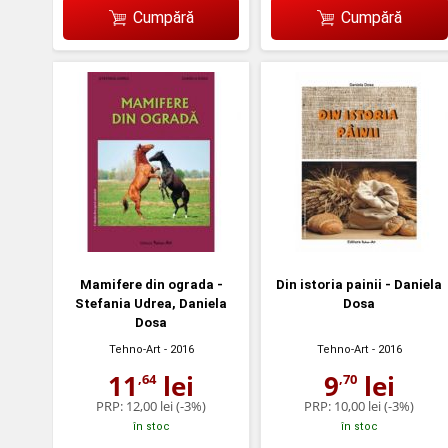
Cumpără
Cumpără
Mamifere din ograda -
Din istoria painii - Daniela
Stefania Udrea, Daniela
Dosa
Dosa
Tehno-Art
- 2016
Tehno-Art
- 2016
11
lei
9
lei
,64
,70
PRP:
12,00 lei
(-3%)
PRP:
10,00 lei
(-3%)
în stoc
în stoc