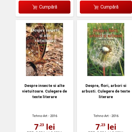
Cumpără
Cumpără
Despre insecte si alte
Despre, flori, arbori si
vietuitoare. Culegere de
arbusti. Culegere de texte
texte literare
literare
Tehno-Art
- 2016
Tehno-Art
- 2016
7
lei
7
lei
,23
,23