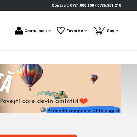
Contact: 0724.900.100 / 0736.361.210
produse
0
Contul meu
Favorite
Coș