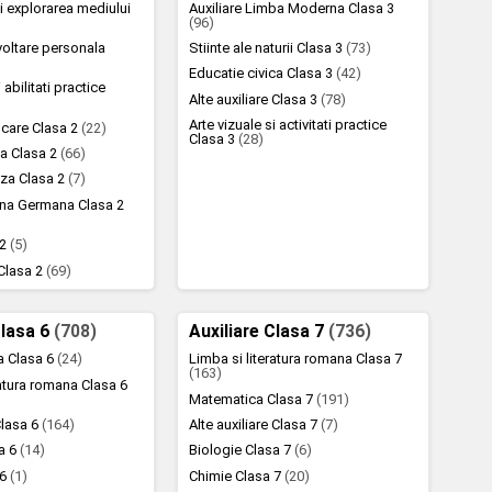
 explorarea mediului
Auxiliare Limba Moderna Clasa 3
(96)
voltare personala
Stiinte ale naturii Clasa 3
(73)
Educatie civica Clasa 3
(42)
 abilitati practice
Alte auxiliare Clasa 3
(78)
Arte vizuale si activitati practice
scare Clasa 2
(22)
Clasa 3
(28)
a Clasa 2
(66)
za Clasa 2
(7)
na Germana Clasa 2
 2
(5)
 Clasa 2
(69)
Clasa 6
(708)
Auxiliare Clasa 7
(736)
la Clasa 6
(24)
Limba si literatura romana Clasa 7
(163)
ratura romana Clasa 6
Matematica Clasa 7
(191)
lasa 6
(164)
Alte auxiliare Clasa 7
(7)
sa 6
(14)
Biologie Clasa 7
(6)
 6
(1)
Chimie Clasa 7
(20)