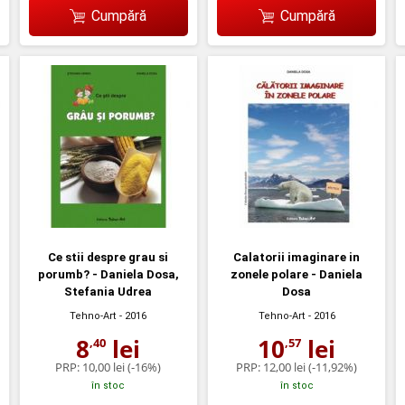
Cumpără
Cumpără
Ce stii despre grau si
Calatorii imaginare in
porumb? - Daniela Dosa,
zonele polare - Daniela
Stefania Udrea
Dosa
Tehno-Art
- 2016
Tehno-Art
- 2016
8
lei
10
lei
,40
,57
PRP:
10,00 lei
(-16%)
PRP:
12,00 lei
(-11,92%)
în stoc
în stoc