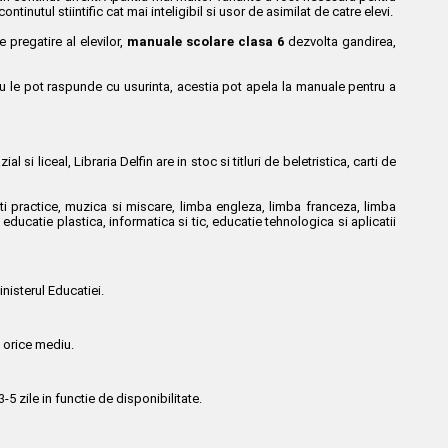
inutul stiintific cat mai inteligibil si usor de asimilat de catre elevi.
e pregatire al elevilor,
manuale scolare clasa 6
dezvolta gandirea,
i nu le pot raspunde cu usurinta, acestia pot apela la manuale pentru a
 liceal, Libraria Delfin are in stoc si titluri de beletristica, carti de
itati practice, muzica si miscare, limba engleza, limba franceza, limba
i educatie plastica, informatica si tic, educatie tehnologica si aplicatii
nisterul Educatiei.
n orice mediu.
5 zile in functie de disponibilitate.