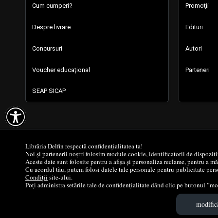
Cum cumperi?
Promoţii
Despre livrare
Edituri
Concursuri
Autori
Voucher educațional
Parteneri
SEAP SICAP

Librăria Delfin respectă confidențialitatea ta!
Noi și partenerii noștri folosim module cookie, identificatorii de dispozit
Aceste date sunt folosite pentru a afișa și personaliza reclame, pentru a m
Cu acordul tău, putem folosi datele tale personale pentru publicitate perso
Condiții
site-ului.
Poți administra setările tale de confidențialitate dând clic pe butonul ”mod
modifică