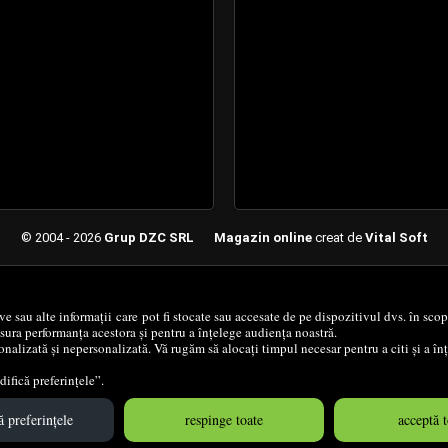
© 2004 - 2026
Grup DZC SRL
Magazin online
creat de
Vital Soft
Created in 0.0731 sec
ive sau alte informații care pot fi stocate sau accesate de pe dispozitivul dvs. în sc
ăsura performanța acestora și pentru a înțelege audiența noastră.
nalizată și nepersonalizată. Vă rugăm să alocați timpul necesar pentru a citi și a î
ifică preferințele”.
 preferințele
respinge toate
acceptă t