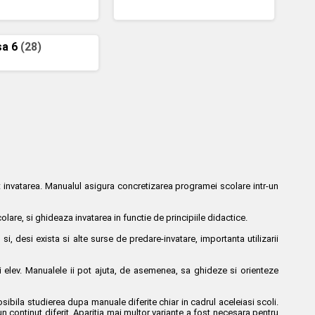
sa 6
(28)
nt invatarea. Manualul asigura concretizarea programei scolare intr-un
are, si ghideaza invatarea in functie de principiile didactice.
 si, desi exista si alte surse de predare-invatare, importanta utilizarii
arui elev. Manualele ii pot ajuta, de asemenea, sa ghideze si orienteze
osibila studierea dupa manuale diferite chiar in cadrul aceleiasi scoli.
un continut diferit. Aparitia mai multor variante a fost necesara pentru