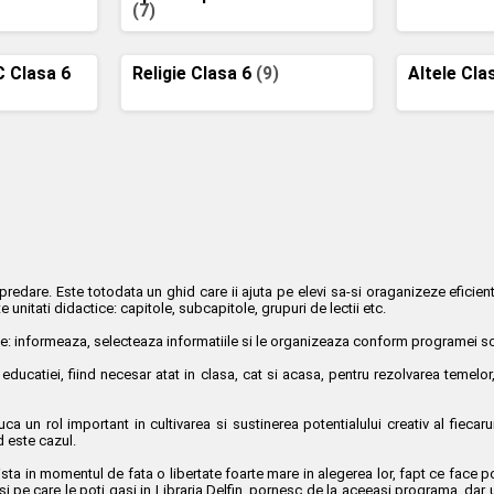
(7)
C Clasa 6
Religie Clasa 6
(9)
Altele Cla
predare. Este totodata un ghid care ii ajuta pe elevi sa-si oraganizeze eficie
unitati didactice: capitole, subcapitole, grupuri de lectii etc.
ale: informeaza, selecteaza informatiile si le organizeaza conform programei scol
 educatiei, fiind necesar atat in clasa, cat si acasa, pentru rezolvarea temelor,
juca un rol important in cultivarea si sustinerea potentialului creativ al fiec
d este cazul.
xista in momentul de fata o libertate foarte mare in alegerea lor, fapt ce face p
 si pe care le poti gasi in Libraria Delfin, pornesc de la aceeasi programa, dar 