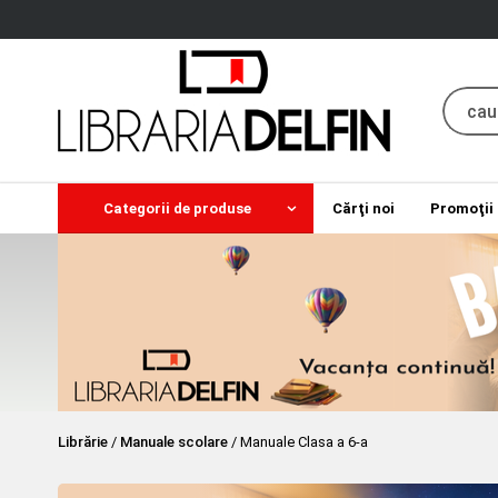
Categorii de produse
Cărţi noi
Promoţii
Librărie
/
Manuale scolare
/
Manuale Clasa a 6-a