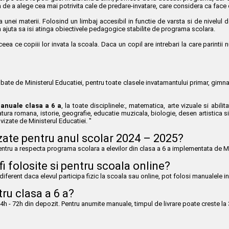
de a alege cea mai potrivita cale de predare-invatare, care considera ca face cont
a unei materii. Folosind un limbaj accesibil in functie de varsta si de nivelul d
ta ajuta sa isi atinga obiectivele pedagogice stabilite de programa scolara.
ceea ce copiii lor invata la scoala. Daca un copil are intrebari la care parinti
e de Ministerul Educatiei, pentru toate clasele invatamantului primar, gimnazial si
anuale clasa a 6 a
, la toate disciplinele:, matematica, arte vizuale si abil
iteratura romana, istorie, geografie, educatie muzicala, biologie, desen artistica s
izate de Ministerul Educatiei. "
zate pentru anul scolar 2024 – 2025?
ntru a respecta programa scolara a elevilor din clasa a 6 a implementata de Mi
i folosite si pentru scoala online?
diferent daca elevul participa fizic la scoala sau online, pot folosi manualele i
tru clasa a 6 a?
 - 72h din depozit. Pentru anumite manuale, timpul de livrare poate creste la 3-