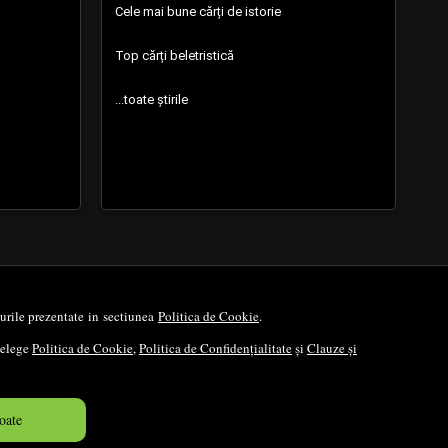
Cele mai bune cărți de istorie
Top cărți beletristică
...toate știrile
opurile prezentate in sectiunea
Politica de Cookie
.
nțelege
Politica de Cookie
,
Politica de Confidențialitate
și
Clauze și
oate