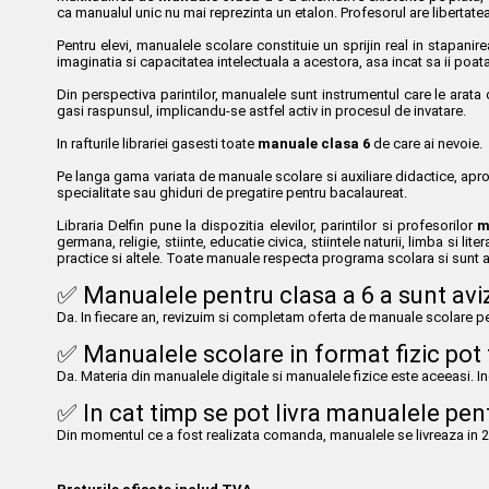
ca manualul unic nu mai reprezinta un etalon. Profesorul are libertatea 
Pentru elevi, manualele scolare constituie un sprijin real in stapanire
imaginatia si capacitatea intelectuala a acestora, asa incat sa ii poa
Din perspectiva parintilor, manualele sunt instrumentul care le arata 
gasi raspunsul, implicandu-se astfel activ in procesul de invatare.
In rafturile librariei gasesti toate
manuale clasa 6
de care ai nevoie.
Pe langa gama variata de manuale scolare si auxiliare didactice, aprobat
specialitate sau ghiduri de pregatire pentru bacalaureat.
Libraria Delfin pune la dispozitia elevilor, parintilor si profesorilor
m
germana, religie, stiinte, educatie civica, stiintele naturii, limba si l
practice si altele. Toate manuale respecta programa scolara si sunt av
✅ Manualele pentru clasa a 6 a sunt avi
Da. In fiecare an, revizuim si completam oferta de manuale scolare pe
✅ Manualele scolare in format fizic pot f
Da. Materia din manualele digitale si manualele fizice este aceeasi. In
✅ In cat timp se pot livra manualele pen
Din momentul ce a fost realizata comanda, manualele se livreaza in 24h