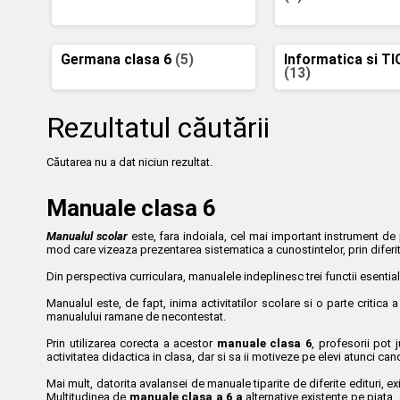
Germana clasa 6
(5)
Informatica si TI
(13)
Rezultatul căutării
Căutarea nu a dat niciun rezultat.
Manuale clasa 6
Manualul scolar
este, fara indoiala, cel mai important instrument de 
mod care vizeaza prezentarea sistematica a cunostintelor, prin diferite 
Din perspectiva curriculara, manualele indeplinesc trei functii esenti
Manualul este, de fapt, inima activitatilor scolare si o parte critica a
manualului ramane de necontestat.
Prin utilizarea corecta a acestor
manuale clasa 6
, profesorii pot 
activitatea didactica in clasa, dar si sa ii motiveze pe elevi atunci can
Mai mult, datorita avalansei de manuale tiparite de diferite edituri, e
Multitudinea de
manuale clasa a 6 a
alternative existente pe piata,