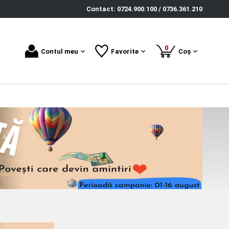
Contact: 0724.900.100 / 0736.361.210
produse
0
Contul meu
Favorite
Coș